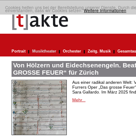
Cookies helfen uns bei der Bereitstellung unserer Dienste. Durch di
einverstanden, dass wir Cookies setzen.
Weitere Informationen
Portrait
Musiktheater
Orchester
Zeitg. Musik
Gesamtau
Von Hölzern und Eidechsenengeln. Bea
GROSSE FEUER“ für Zürich
Aus einer radikal anderen Welt: V
Furrers Oper „Das grosse Feuer
Sara Gallardo. Im März 2025 finde
Mehr...