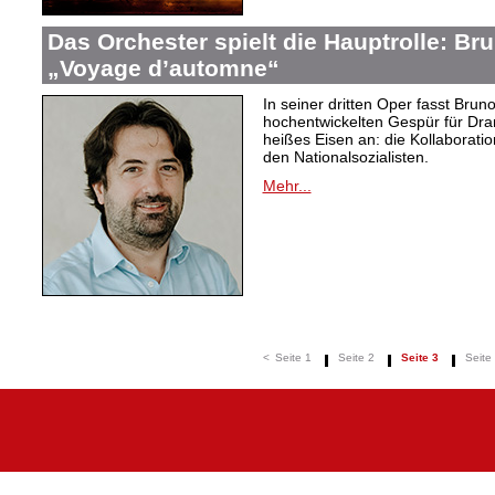
Das Orchester spielt die Hauptrolle: B
„Voyage d’automne“
In seiner dritten Oper fasst Bru
hochentwickelten Gespür für Dram
heißes Eisen an: die Kollaboration
den Nationalsozialisten.
Mehr...
<
Seite 1
Seite 2
Seite 3
Seite