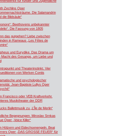
hnenwerke für Kinder und Jugendliche
th Zechlins Oper
ommernachtsträume. Die Salamandrin
d die Bildsäule“
eonore“: Beethovens unbekannter
idelio“. Die Fassung von 1805
nn das gutgehen? Liebe zwischen
inden in Rameaus „Les Fêtes de
mire“
pheus und Eurydike. Das Drama um
e Macht des Gesangs, um Liebe und
d
ntrapunkt und Theaterinstinkt. Vier
ueditionen von Werken Contis
amatische und psychologischer
tensität. Jean-Baptiste Lullys Oper
syché“
n Francisco oder VEB Kraftverkehr.
iteres Musiktheater der DDR
ucks Ballettmusik zu „L’Île de Merlin“
dliche Begegnungen. Miroslav Srnkas
ue Oper „Voice Killer“
n Hölzern und Eidechsenengeln. Beat
rrers Oper „DAS GROSSE FEUER“ für