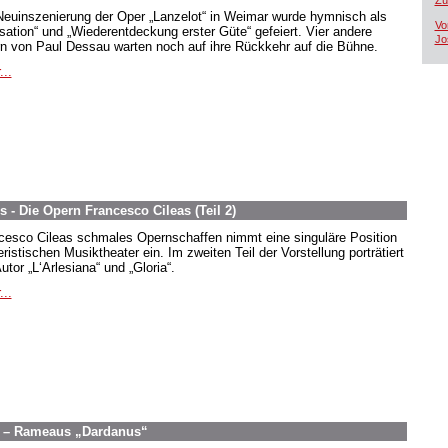
Zü
Neuinszenierung der Oper „Lanzelot“ in Weimar wurde hymnisch als
Vo
sation“ und „Wiederentdeckung erster Güte“ gefeiert. Vier andere
Jo
n von Paul Dessau warten noch auf ihre Rückkehr auf die Bühne.
...
 - Die Opern Francesco Cileas (Teil 2)
cesco Cileas schmales Opernschaffen nimmt eine singuläre Position
ristischen Musiktheater ein. Im zweiten Teil der Vorstellung porträtiert
utor „L‘Arlesiana“ und „Gloria“.
...
g – Rameaus „Dardanus“