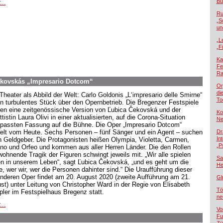
Bü
...
Ru
„S
un
„L
„F
Ka
Fe
Ra
ekovskás „Impresario Dotcom“
Or
di
Theater als Abbild der Welt: Carlo Goldonis „L‘impresario delle Smirne“
To
ein turbulentes Stück über den Opernbetrieb. Die Bregenzer Festspiele
gen eine zeitgenössische Version von Ľubica Čekovská und der
Ko
ttistin Laura Olivi in einer aktualisierten, auf die Corona-Situation
Ne
passten Fassung auf die Bühne. Die Oper „Impresario Dotcom“
elt vom Heute. Sechs Personen – fünf Sänger und ein Agent – suchen
Dr
In
n Geldgeber. Die Protagonisten heißen Olympia, Violetta, Carmen,
„P
no und Orfeo und kommen aus aller Herren Länder. Die den Rollen
wohnende Tragik der Figuren schwingt jeweils mit. „Wir alle spielen
Sa
en in unserem Leben“, sagt Ľubica Čekovská, „und es geht um die
He
e, wer wir, wer die Personen dahinter sind.“ Die Uraufführung dieser
nderen Oper findet am 20. August 2020 (zweite Aufführung am 21.
Gl
st) unter Leitung von Christopher Ward in der Regie von Elisabeth
Tö
pler im Festspielhaus Bregenz statt.
ne
...
Vo
Fu