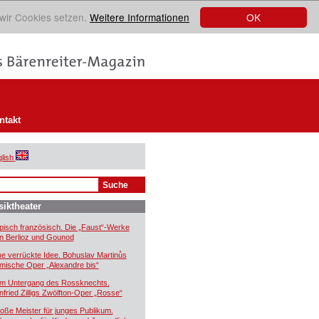
OK
 wir Cookies setzen.
Weitere Informationen
ntakt
lish
iktheater
pisch französisch. Die „Faust“-Werke
n Berlioz und Gounod
ne verrückte Idee. Bohuslav Martinůs
mische Oper „Alexandre bis“
m Untergang des Rossknechts.
nfried Zilligs Zwölfton-Oper „Rosse“
oße Meister für junges Publikum.