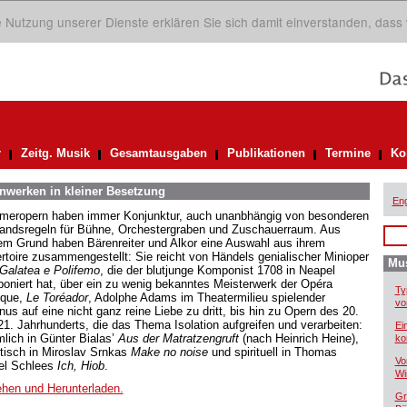
ie Nutzung unserer Dienste erklären Sie sich damit einverstanden, dass
r
Zeitg. Musik
Gesamtausgaben
Publikationen
Termine
Ko
nwerken in kleiner Besetzung
Eng
eropern haben immer Konjunktur, auch unanbhängig von besonderen
andsregeln für Bühne, Orchestergraben und Zuschauerraum. Aus
em Grund haben Bärenreiter und Alkor eine Auswahl aus ihrem
rtoire zusammengestellt: Sie reicht von Händels genialischer Minioper
Mus
 Galatea e Polifemo
, die der blutjunge Komponist 1708 in Neapel
oniert hat, über ein zu wenig bekanntes Meisterwerk der Opéra
Ty
que,
Le Toréador
, Adolphe Adams im Theatermilieu spielender
vo
us auf eine nicht ganz reine Liebe zu dritt, bis hin zu Opern des 20.
21. Jahrhunderts, die das Thema Isolation aufgreifen und verarbeiten:
Ei
lich in Günter Bialas’
Aus der Matratzengruft
(nach Heinrich Heine),
ko
tisch in Miroslav Srnkas
Make no noise
und spirituell in Thomas
Vo
el Schlees
Ich, Hiob
.
Wi
hen und Herunterladen.
Gr