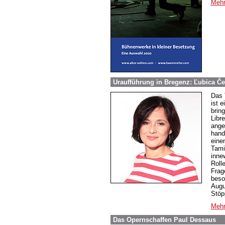
Mehr
Uraufführung in Bregenz: Ľubica Č
Das 
ist 
brin
Libre
ange
hand
eine
Tami
inne
Roll
Frag
beso
Augu
Stöp
Mehr
Das Opernschaffen Paul Dessaus