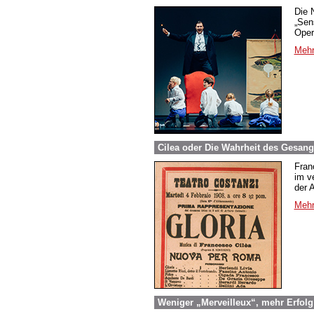
Die 
„Sen
Oper
Mehr
Cilea oder Die Wahrheit des Gesangs
Fran
im ve
der A
Mehr
Weniger „Merveilleux“, mehr Erfol