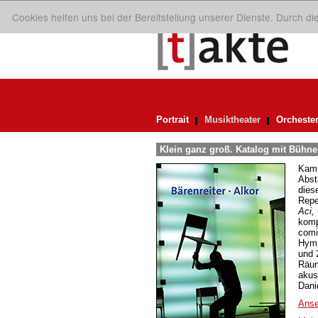
Cookies helfen uns bei der Bereitstellung unserer Dienste. Durch d
Portrait
Musiktheater
Orcheste
Klein ganz groß. Katalog mit Bühne
Kamm
Abst
dies
Repe
Aci,
komp
comi
Hymn
und 
Räum
akus
Dani
Anse