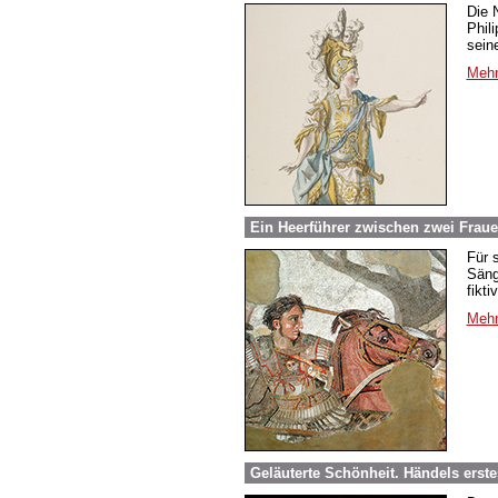
Die 
Phil
sein
Mehr
Ein Heerführer zwischen zwei Frau
Für 
Säng
fikt
Mehr
Geläuterte Schönheit. Händels erst