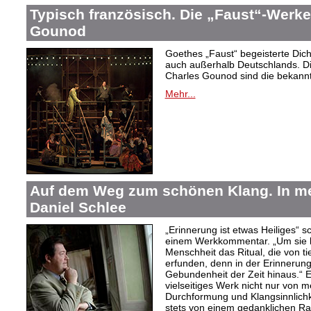
Typisch französisch. Die „Faust“-Werke
Gounod
Goethes „Faust“ begeisterte Dic
auch außerhalb Deutschlands. Di
Charles Gounod sind die bekann
Mehr...
Auf dem Weg zum schönen Klang. In 
Daniel Schlee
„Erinnerung ist etwas Heiliges“ 
einem Werkkommentar. „Um sie le
Menschheit das Ritual, die von t
erfunden, denn in der Erinnerung
Gebundenheit der Zeit hinaus.“ 
vielseitiges Werk nicht nur von m
Durchformung und Klangsinnlichk
stets von einem gedanklichen Ra