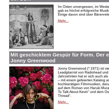
Im Osten unvergessen, im Westen
gab es höchst erfolgreiche Musi
Einige davon sind über Bärenreiter
Mehr...
Mit geschicktem Gespür für Form. Der 
Jonny Greenwood
Jonny Greenwood (* 1971) ist vie
Leadgitarrist von Radiohead und 
Jahrzehnten hat er sich auch a
– mit einem gefeierten Katalog 
hochkarätigen Filmmusiken, dar
auf dem Roman von Haruki Mur
To Talk About Kevin“ und dem O
Thread“.
Mehr...