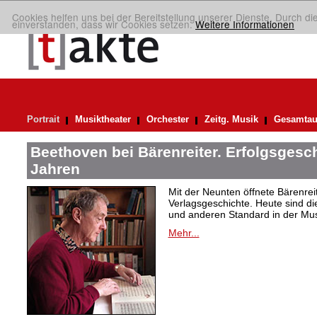
Cookies helfen uns bei der Bereitstellung unserer Dienste. Durch di
einverstanden, dass wir Cookies setzen.
Weitere Informationen
Portrait
Musiktheater
Orchester
Zeitg. Musik
Gesamtau
Beethoven bei Bärenreiter. Erfolgsgesch
Jahren
Mit der Neunten öffnete Bärenrei
Verlagsgeschichte. Heute sind di
und anderen Standard in der Mus
Mehr...