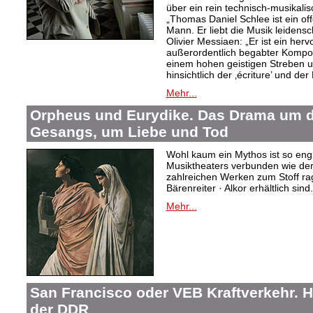
über ein rein technisch-musikali
„Thomas Daniel Schlee ist ein offe
Mann. Er liebt die Musik leidensc
Olivier Messiaen: „Er ist ein her
außerordentlich begabter Kompo
einem hohen geistigen Streben un
hinsichtlich der ‚écriture’ und der
Mehr...
Orpheus und Eurydike. Das Drama um d
Gesangs, um Liebe und Tod
Wohl kaum ein Mythos ist so eng
Musiktheaters verbunden wie de
zahlreichen Werken zum Stoff rag
Bärenreiter · Alkor erhältlich sind.
Mehr...
San Francisco oder VEB Kraftverkehr. H
der DDR