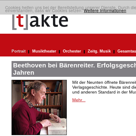
Cookies helfen uns bei der Bereitstellung unserer Dienste. Durch di
einverstanden, dass wir Cookies setzen.
Weitere Informationen
Portrait
Musiktheater
Orchester
Zeitg. Musik
Gesamtau
Beethoven bei Bärenreiter. Erfolgsgesch
Jahren
Mit der Neunten öffnete Bärenrei
Verlagsgeschichte. Heute sind di
und anderen Standard in der Mus
Mehr...