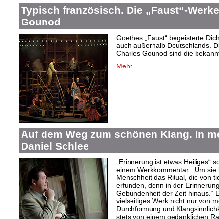
Typisch französisch. Die „Faust“-Werke
Gounod
Goethes „Faust“ begeisterte Dic
auch außerhalb Deutschlands. Di
Charles Gounod sind die bekann
Mehr...
Auf dem Weg zum schönen Klang. In 
Daniel Schlee
„Erinnerung ist etwas Heiliges“ 
einem Werkkommentar. „Um sie le
Menschheit das Ritual, die von t
erfunden, denn in der Erinnerung
Gebundenheit der Zeit hinaus.“ 
vielseitiges Werk nicht nur von m
Durchformung und Klangsinnlichk
stets von einem gedanklichen Ra