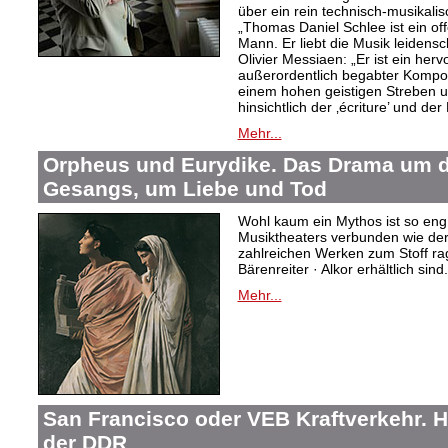
über ein rein technisch-musikali
„Thomas Daniel Schlee ist ein offe
Mann. Er liebt die Musik leidensc
Olivier Messiaen: „Er ist ein her
außerordentlich begabter Kompo
einem hohen geistigen Streben un
hinsichtlich der ‚écriture’ und der
Mehr...
Orpheus und Eurydike. Das Drama um d
Gesangs, um Liebe und Tod
Wohl kaum ein Mythos ist so eng
Musiktheaters verbunden wie de
zahlreichen Werken zum Stoff rag
Bärenreiter · Alkor erhältlich sind.
Mehr...
San Francisco oder VEB Kraftverkehr. H
der DDR