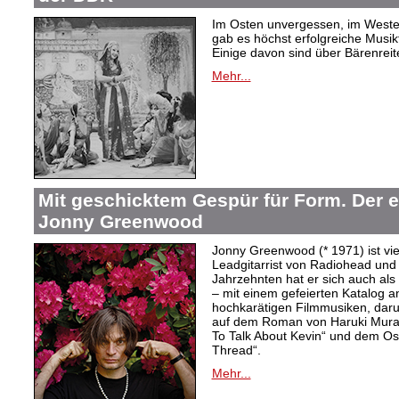
Im Osten unvergessen, im Westen
gab es höchst erfolgreiche Musi
Einige davon sind über Bärenreiter
Mehr...
Mit geschicktem Gespür für Form. Der 
Jonny Greenwood
Jonny Greenwood (* 1971) ist vie
Leadgitarrist von Radiohead und 
Jahrzehnten hat er sich auch a
– mit einem gefeierten Katalog 
hochkarätigen Filmmusiken, dar
auf dem Roman von Haruki Mur
To Talk About Kevin“ und dem O
Thread“.
Mehr...