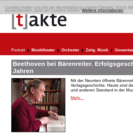
Cookies helfen uns bei der Bereitstellung unserer Dienste. Durch di
einverstanden, dass wir Cookies setzen.
Weitere Informationen
Portrait
Musiktheater
Orchester
Zeitg. Musik
Gesamtau
Beethoven bei Bärenreiter. Erfolgsgesch
Jahren
Mit der Neunten öffnete Bärenrei
Verlagsgeschichte. Heute sind di
und anderen Standard in der Mus
Mehr...