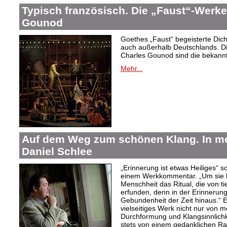
Typisch französisch. Die „Faust“-Werke
Gounod
Goethes „Faust“ begeisterte Dic
auch außerhalb Deutschlands. Di
Charles Gounod sind die bekann
Mehr...
Auf dem Weg zum schönen Klang. In 
Daniel Schlee
„Erinnerung ist etwas Heiliges“ 
einem Werkkommentar. „Um sie le
Menschheit das Ritual, die von t
erfunden, denn in der Erinnerung
Gebundenheit der Zeit hinaus.“ 
vielseitiges Werk nicht nur von m
Durchformung und Klangsinnlichk
stets von einem gedanklichen Ra