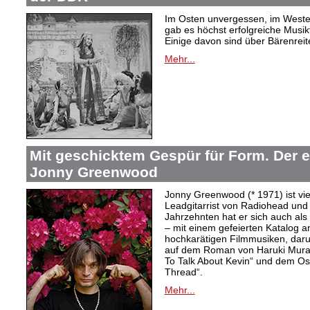
Im Osten unvergessen, im Westen
gab es höchst erfolgreiche Musi
Einige davon sind über Bärenreiter
Mehr...
Mit geschicktem Gespür für Form. Der 
Jonny Greenwood
Jonny Greenwood (* 1971) ist vie
Leadgitarrist von Radiohead und 
Jahrzehnten hat er sich auch a
– mit einem gefeierten Katalog 
hochkarätigen Filmmusiken, dar
auf dem Roman von Haruki Mur
To Talk About Kevin“ und dem O
Thread“.
Mehr...