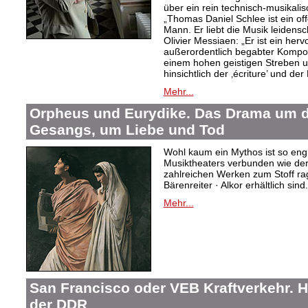
über ein rein technisch-musikali
„Thomas Daniel Schlee ist ein offe
Mann. Er liebt die Musik leidensc
Olivier Messiaen: „Er ist ein her
außerordentlich begabter Kompo
einem hohen geistigen Streben un
hinsichtlich der ‚écriture’ und der
Mehr...
Orpheus und Eurydike. Das Drama um d
Gesangs, um Liebe und Tod
Wohl kaum ein Mythos ist so eng
Musiktheaters verbunden wie de
zahlreichen Werken zum Stoff rag
Bärenreiter · Alkor erhältlich sind.
Mehr...
San Francisco oder VEB Kraftverkehr. H
der DDR