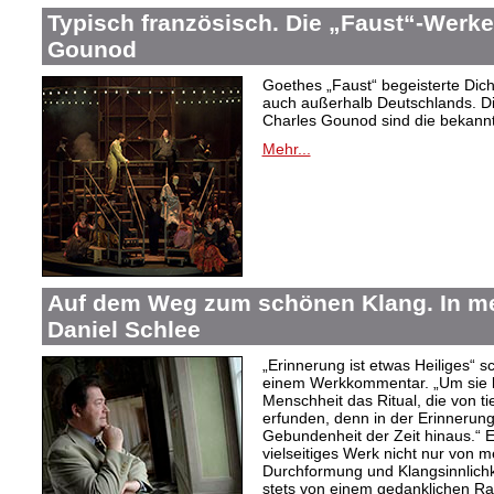
Typisch französisch. Die „Faust“-Werke
Gounod
Goethes „Faust“ begeisterte Dic
auch außerhalb Deutschlands. Di
Charles Gounod sind die bekann
Mehr...
Auf dem Weg zum schönen Klang. In 
Daniel Schlee
„Erinnerung ist etwas Heiliges“ 
einem Werkkommentar. „Um sie le
Menschheit das Ritual, die von t
erfunden, denn in der Erinnerung
Gebundenheit der Zeit hinaus.“ 
vielseitiges Werk nicht nur von m
Durchformung und Klangsinnlichk
stets von einem gedanklichen Ra