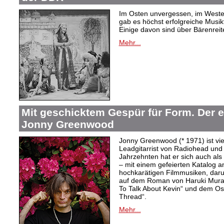
Im Osten unvergessen, im Westen
gab es höchst erfolgreiche Musi
Einige davon sind über Bärenreiter
Mehr...
Mit geschicktem Gespür für Form. Der 
Jonny Greenwood
Jonny Greenwood (* 1971) ist vie
Leadgitarrist von Radiohead und 
Jahrzehnten hat er sich auch a
– mit einem gefeierten Katalog 
hochkarätigen Filmmusiken, dar
auf dem Roman von Haruki Mur
To Talk About Kevin“ und dem O
Thread“.
Mehr...