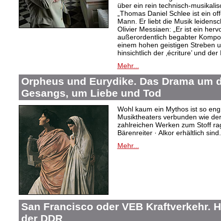
über ein rein technisch-musikali
„Thomas Daniel Schlee ist ein offe
Mann. Er liebt die Musik leidensc
Olivier Messiaen: „Er ist ein her
außerordentlich begabter Kompo
einem hohen geistigen Streben un
hinsichtlich der ‚écriture’ und der
Mehr...
Orpheus und Eurydike. Das Drama um d
Gesangs, um Liebe und Tod
Wohl kaum ein Mythos ist so eng
Musiktheaters verbunden wie de
zahlreichen Werken zum Stoff rag
Bärenreiter · Alkor erhältlich sind.
Mehr...
San Francisco oder VEB Kraftverkehr. H
der DDR