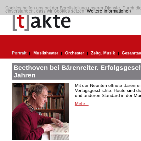
Cookies helfen uns bei der Bereitstellung unserer Dienste. Durch di
einverstanden, dass wir Cookies setzen.
Weitere Informationen
Portrait
Musiktheater
Orchester
Zeitg. Musik
Gesamtau
Beethoven bei Bärenreiter. Erfolgsgesch
Jahren
Mit der Neunten öffnete Bärenrei
Verlagsgeschichte. Heute sind di
und anderen Standard in der Mus
Mehr...