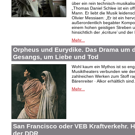
über ein rein technisch-musikali
„Thomas Daniel Schlee ist ein offe
Mann. Er liebt die Musik leidensc
Olivier Messiaen: „Er ist ein her
außerordentlich begabter Kompo
einem hohen geistigen Streben un
hinsichtlich der ‚écriture’ und der
Mehr...
Orpheus und Eurydike. Das Drama um d
Gesangs, um Liebe und Tod
Wohl kaum ein Mythos ist so eng
Musiktheaters verbunden wie de
zahlreichen Werken zum Stoff rag
Bärenreiter · Alkor erhältlich sind.
Mehr...
San Francisco oder VEB Kraftverkehr. H
der DDR