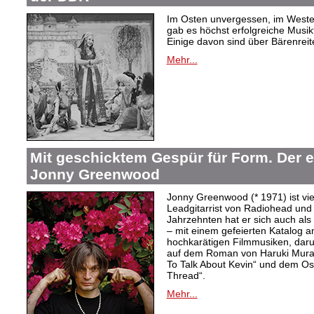
Im Osten unvergessen, im Westen
gab es höchst erfolgreiche Musi
Einige davon sind über Bärenreiter
Mehr...
Mit geschicktem Gespür für Form. Der 
Jonny Greenwood
Jonny Greenwood (* 1971) ist vie
Leadgitarrist von Radiohead und 
Jahrzehnten hat er sich auch a
– mit einem gefeierten Katalog 
hochkarätigen Filmmusiken, dar
auf dem Roman von Haruki Mur
To Talk About Kevin“ und dem O
Thread“.
Mehr...