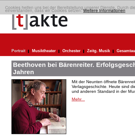
Cookies helfen uns bei der Bereitstellung unserer Dienste. Durch di
einverstanden, dass wir Cookies setzen.
Weitere Informationen
Portrait
Musiktheater
Orchester
Zeitg. Musik
Gesamtau
Beethoven bei Bärenreiter. Erfolgsgesch
Jahren
Mit der Neunten öffnete Bärenrei
Verlagsgeschichte. Heute sind di
und anderen Standard in der Mus
Mehr...