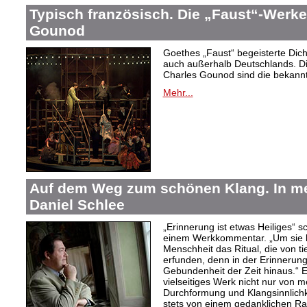
Typisch französisch. Die „Faust“-Werke
Gounod
Goethes „Faust“ begeisterte Dic
auch außerhalb Deutschlands. Di
Charles Gounod sind die bekann
Mehr...
Auf dem Weg zum schönen Klang. In 
Daniel Schlee
„Erinnerung ist etwas Heiliges“ 
einem Werkkommentar. „Um sie le
Menschheit das Ritual, die von t
erfunden, denn in der Erinnerung
Gebundenheit der Zeit hinaus.“ 
vielseitiges Werk nicht nur von m
Durchformung und Klangsinnlichk
stets von einem gedanklichen Ra