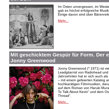
Im Osten unvergessen, im Westen
gab es höchst erfolgreiche Musi
Einige davon sind über Bärenreiter
Mehr...
Mit geschicktem Gespür für Form. Der 
Jonny Greenwood
Jonny Greenwood (* 1971) ist vie
Leadgitarrist von Radiohead und 
Jahrzehnten hat er sich auch a
– mit einem gefeierten Katalog 
hochkarätigen Filmmusiken, dar
auf dem Roman von Haruki Mur
To Talk About Kevin“ und dem O
Thread“.
Mehr...