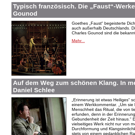
Typisch französisch. Die „Faust“-Werke
Gounod
Goethes „Faust“ begeisterte Dic
auch außerhalb Deutschlands. Di
Charles Gounod sind die bekann
Mehr...
Auf dem Weg zum schönen Klang. In 
Daniel Schlee
„Erinnerung ist etwas Heiliges“ 
einem Werkkommentar. „Um sie le
Menschheit das Ritual, die von t
erfunden, denn in der Erinnerung
Gebundenheit der Zeit hinaus.“ 
vielseitiges Werk nicht nur von m
Durchformung und Klangsinnlichk
stets von einem gedanklichen Ra