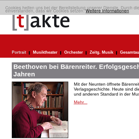
Cookies helfen uns bei der Bereitstellung unserer Dienste. Durch di
einverstanden, dass wir Cookies setzen.
Weitere Informationen
Portrait
Musiktheater
Orchester
Zeitg. Musik
Gesamtau
Beethoven bei Bärenreiter. Erfolgsgesch
Jahren
Mit der Neunten öffnete Bärenrei
Verlagsgeschichte. Heute sind di
und anderen Standard in der Mus
Mehr...