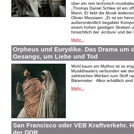
über ein rein technisch-musikali
„Thomas Daniel Schlee ist ein offe
Mann. Er liebt die Musik leidensc
Olivier Messiaen: „Er ist ein her
außerordentlich begabter Kompo
einem hohen geistigen Streben un
hinsichtlich der ‚écriture’ und der
Mehr...
Orpheus und Eurydike. Das Drama um d
Gesangs, um Liebe und Tod
Wohl kaum ein Mythos ist so eng
Musiktheaters verbunden wie de
zahlreichen Werken zum Stoff rag
Bärenreiter · Alkor erhältlich sind.
Mehr...
San Francisco oder VEB Kraftverkehr. H
der DDR