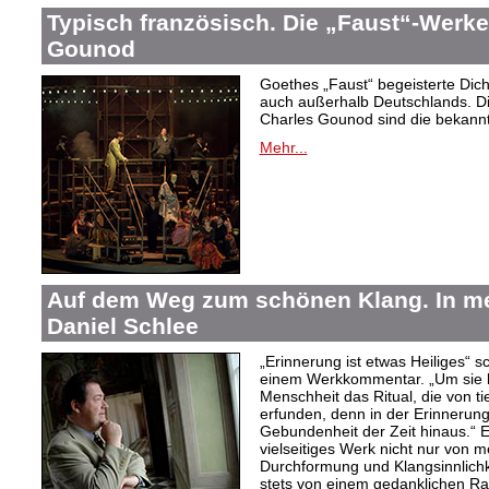
Typisch französisch. Die „Faust“-Werke
Gounod
Goethes „Faust“ begeisterte Dic
auch außerhalb Deutschlands. Di
Charles Gounod sind die bekann
Mehr...
Auf dem Weg zum schönen Klang. In 
Daniel Schlee
„Erinnerung ist etwas Heiliges“ 
einem Werkkommentar. „Um sie le
Menschheit das Ritual, die von t
erfunden, denn in der Erinnerung
Gebundenheit der Zeit hinaus.“ 
vielseitiges Werk nicht nur von m
Durchformung und Klangsinnlichk
stets von einem gedanklichen Ra