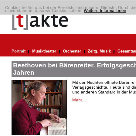
Cookies helfen uns bei der Bereitstellung unserer Dienste. Durch di
einverstanden, dass wir Cookies setzen.
Weitere Informationen
Portrait
Musiktheater
Orchester
Zeitg. Musik
Gesamtau
Beethoven bei Bärenreiter. Erfolgsgesch
Jahren
Mit der Neunten öffnete Bärenrei
Verlagsgeschichte. Heute sind di
und anderen Standard in der Mus
Mehr...