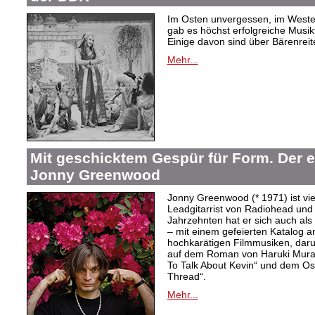
Im Osten unvergessen, im Westen
gab es höchst erfolgreiche Musi
Einige davon sind über Bärenreiter
Mehr...
Mit geschicktem Gespür für Form. Der 
Jonny Greenwood
Jonny Greenwood (* 1971) ist vie
Leadgitarrist von Radiohead und 
Jahrzehnten hat er sich auch a
– mit einem gefeierten Katalog 
hochkarätigen Filmmusiken, dar
auf dem Roman von Haruki Mur
To Talk About Kevin“ und dem O
Thread“.
Mehr...