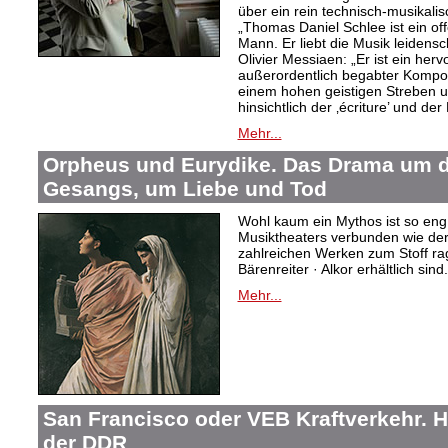
über ein rein technisch-musikali
„Thomas Daniel Schlee ist ein offe
Mann. Er liebt die Musik leidensc
Olivier Messiaen: „Er ist ein her
außerordentlich begabter Kompo
einem hohen geistigen Streben un
hinsichtlich der ‚écriture’ und der
Mehr...
Orpheus und Eurydike. Das Drama um d
Gesangs, um Liebe und Tod
Wohl kaum ein Mythos ist so eng
Musiktheaters verbunden wie de
zahlreichen Werken zum Stoff rag
Bärenreiter · Alkor erhältlich sind.
Mehr...
San Francisco oder VEB Kraftverkehr. H
der DDR