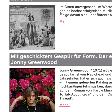
Im Osten unvergessen, im Westen
gab es höchst erfolgreiche Musi
Einige davon sind über Bärenreiter
Mehr...
Mit geschicktem Gespür für Form. Der 
Jonny Greenwood
Jonny Greenwood (* 1971) ist vie
Leadgitarrist von Radiohead und 
Jahrzehnten hat er sich auch a
– mit einem gefeierten Katalog 
hochkarätigen Filmmusiken, dar
auf dem Roman von Haruki Mur
To Talk About Kevin“ und dem O
Thread“.
Mehr...