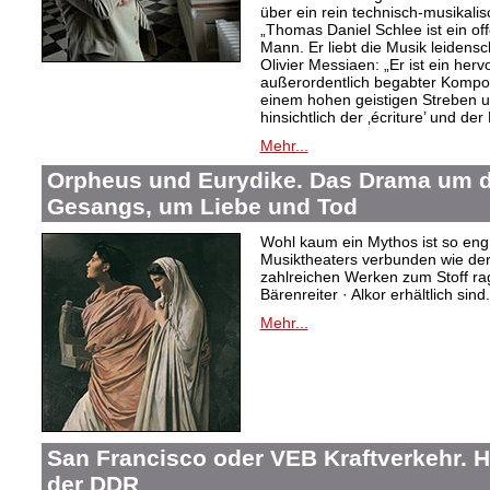
über ein rein technisch-musikali
„Thomas Daniel Schlee ist ein offe
Mann. Er liebt die Musik leidensc
Olivier Messiaen: „Er ist ein her
außerordentlich begabter Kompo
einem hohen geistigen Streben un
hinsichtlich der ‚écriture’ und der
Mehr...
Orpheus und Eurydike. Das Drama um d
Gesangs, um Liebe und Tod
Wohl kaum ein Mythos ist so eng
Musiktheaters verbunden wie de
zahlreichen Werken zum Stoff rag
Bärenreiter · Alkor erhältlich sind.
Mehr...
San Francisco oder VEB Kraftverkehr. H
der DDR