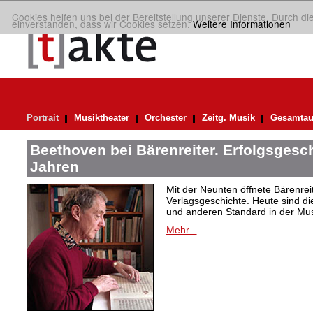
Cookies helfen uns bei der Bereitstellung unserer Dienste. Durch di
einverstanden, dass wir Cookies setzen.
Weitere Informationen
Portrait
Musiktheater
Orchester
Zeitg. Musik
Gesamtau
Beethoven bei Bärenreiter. Erfolgsgesch
Jahren
Mit der Neunten öffnete Bärenrei
Verlagsgeschichte. Heute sind di
und anderen Standard in der Mus
Mehr...