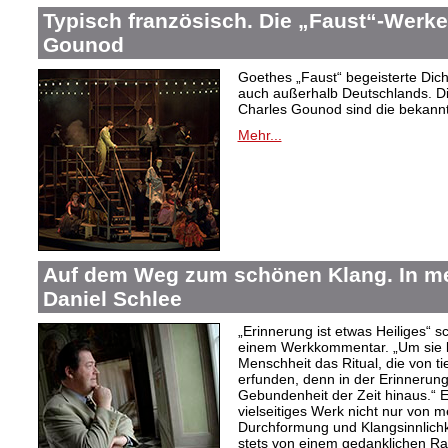
Typisch französisch. Die „Faust“-Werke
Gounod
Goethes „Faust“ begeisterte Dic
auch außerhalb Deutschlands. Di
Charles Gounod sind die bekann
Mehr...
Auf dem Weg zum schönen Klang. In 
Daniel Schlee
„Erinnerung ist etwas Heiliges“ 
einem Werkkommentar. „Um sie le
Menschheit das Ritual, die von t
erfunden, denn in der Erinnerung
Gebundenheit der Zeit hinaus.“ 
vielseitiges Werk nicht nur von m
Durchformung und Klangsinnlichk
stets von einem gedanklichen Ra