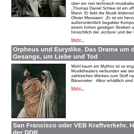
über ein rein technisch-musikali
„Thomas Daniel Schlee ist ein offe
Mann. Er liebt die Musik leidensc
Olivier Messiaen: „Er ist ein her
außerordentlich begabter Kompo
einem hohen geistigen Streben un
hinsichtlich der ‚écriture’ und der
Mehr...
Orpheus und Eurydike. Das Drama um d
Gesangs, um Liebe und Tod
Wohl kaum ein Mythos ist so eng
Musiktheaters verbunden wie de
zahlreichen Werken zum Stoff rag
Bärenreiter · Alkor erhältlich sind.
Mehr...
San Francisco oder VEB Kraftverkehr. H
der DDR