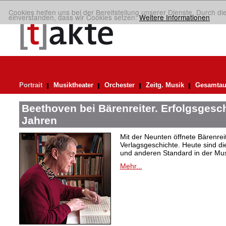
Cookies helfen uns bei der Bereitstellung unserer Dienste. Durch di
einverstanden, dass wir Cookies setzen.
Weitere Informationen
Portrait
Musiktheater
Orchester
Zeitg. Musik
Gesamtau
Beethoven bei Bärenreiter. Erfolgsgesch
Jahren
Mit der Neunten öffnete Bärenrei
Verlagsgeschichte. Heute sind di
und anderen Standard in der Mus
Mehr...