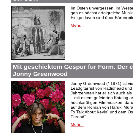
Im Osten unvergessen, im Westen
gab es höchst erfolgreiche Musi
Einige davon sind über Bärenreiter
Mehr...
Mit geschicktem Gespür für Form. Der 
Jonny Greenwood
Jonny Greenwood (* 1971) ist vie
Leadgitarrist von Radiohead und 
Jahrzehnten hat er sich auch a
– mit einem gefeierten Katalog 
hochkarätigen Filmmusiken, dar
auf dem Roman von Haruki Mur
To Talk About Kevin“ und dem O
Thread“.
Mehr...