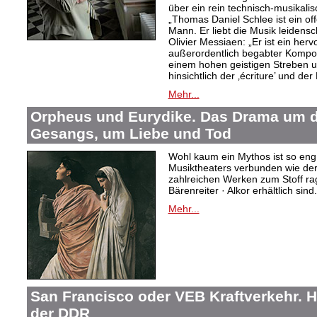
über ein rein technisch-musikali
„Thomas Daniel Schlee ist ein offe
Mann. Er liebt die Musik leidensc
Olivier Messiaen: „Er ist ein her
außerordentlich begabter Kompo
einem hohen geistigen Streben un
hinsichtlich der ‚écriture’ und der
Mehr...
Orpheus und Eurydike. Das Drama um d
Gesangs, um Liebe und Tod
Wohl kaum ein Mythos ist so eng
Musiktheaters verbunden wie de
zahlreichen Werken zum Stoff rag
Bärenreiter · Alkor erhältlich sind.
Mehr...
San Francisco oder VEB Kraftverkehr. H
der DDR