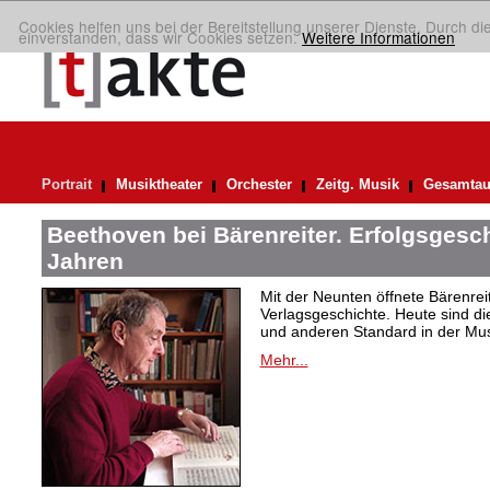
Cookies helfen uns bei der Bereitstellung unserer Dienste. Durch di
einverstanden, dass wir Cookies setzen.
Weitere Informationen
Portrait
Musiktheater
Orchester
Zeitg. Musik
Gesamtau
Beethoven bei Bärenreiter. Erfolgsgesch
Jahren
Mit der Neunten öffnete Bärenrei
Verlagsgeschichte. Heute sind di
und anderen Standard in der Mus
Mehr...