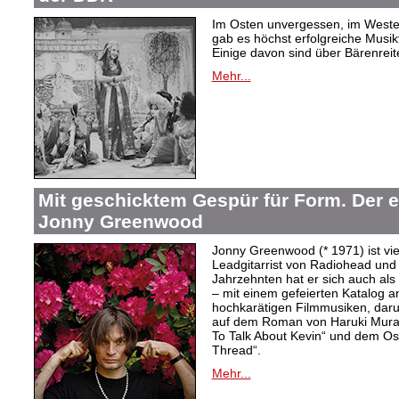
Im Osten unvergessen, im Westen
gab es höchst erfolgreiche Musi
Einige davon sind über Bärenreiter
Mehr...
Mit geschicktem Gespür für Form. Der 
Jonny Greenwood
Jonny Greenwood (* 1971) ist vie
Leadgitarrist von Radiohead und 
Jahrzehnten hat er sich auch a
– mit einem gefeierten Katalog 
hochkarätigen Filmmusiken, dar
auf dem Roman von Haruki Mur
To Talk About Kevin“ und dem O
Thread“.
Mehr...