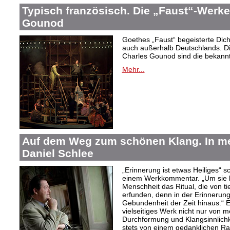
Typisch französisch. Die „Faust“-Werke
Gounod
Goethes „Faust“ begeisterte Dic
auch außerhalb Deutschlands. Di
Charles Gounod sind die bekann
Mehr...
Auf dem Weg zum schönen Klang. In 
Daniel Schlee
„Erinnerung ist etwas Heiliges“ 
einem Werkkommentar. „Um sie le
Menschheit das Ritual, die von t
erfunden, denn in der Erinnerung
Gebundenheit der Zeit hinaus.“ 
vielseitiges Werk nicht nur von m
Durchformung und Klangsinnlichk
stets von einem gedanklichen Ra