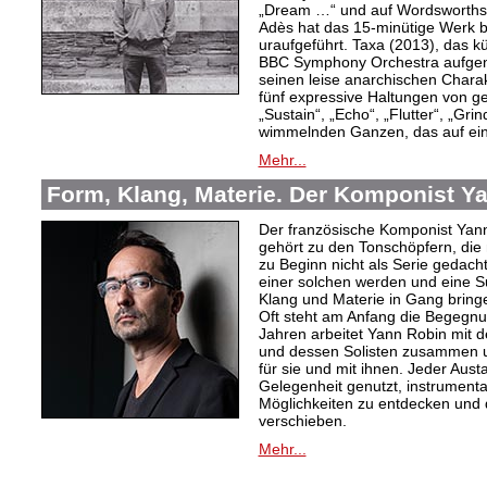
„Dream …“ und auf Wordsworths
Adès hat das 15-minütige Werk 
uraufgeführt. Taxa (2013), das k
BBC Symphony Orchestra aufgen
seinen leise anarchischen Charak
fünf expressive Haltungen von 
„Sustain“, „Echo“, „Flutter“, „Gr
wimmelnden Ganzen, das auf ein
Mehr...
Form, Klang, Materie. Der Komponist Y
Der französische Komponist Yan
gehört zu den Tonschöpfern, die 
zu Beginn nicht als Serie gedacht
einer solchen werden und eine 
Klang und Materie in Gang bring
Oft steht am Anfang die Begegnu
Jahren arbeitet Yann Robin mit 
und dessen Solisten zusammen u
für sie und mit ihnen. Jeder Aus
Gelegenheit genutzt, instrument
Möglichkeiten zu entdecken und 
verschieben.
Mehr...