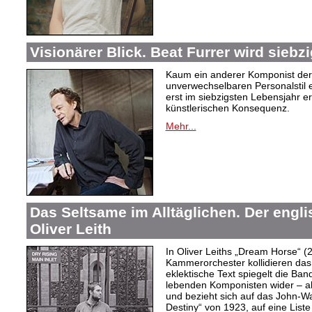
Visionärer Blick. Beat Furrer wird siebzi
Kaum ein anderer Komponist der
unverwechselbaren Personalstil en
erst im siebzigsten Lebensjahr er
künstlerischen Konsequenz.
Mehr...
Das Seltsame im Alltäglichen. Der engl
Oliver Leith
In Oliver Leiths „Dream Horse“ (
Kammerorchester kollidieren das
eklektische Text spiegelt die Ban
lebenden Komponisten wider – a
und bezieht sich auf das John-W
Destiny“ von 1923, auf eine Lis