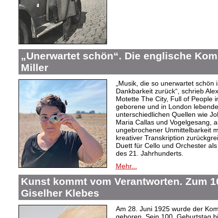
„Unerwartet schön“. Die englische Kom
Miller
„Musik, die so unerwartet schön is
Dankbarkeit zurück“, schrieb Ale
Motette The City, Full of People
geborene und in London lebende 
unterschiedlichen Quellen wie J
Maria Callas und Vogelgesang, a
ungebrochener Unmittelbarkeit m
kreativer Transkription zurückgre
Duett für Cello und Orchester al
des 21. Jahrhunderts.
Mehr...
Kunst kommt vom Verantworten. Zum 10
Giselher Klebes
Am 28. Juni 1925 wurde der Kom
geboren. Sein 100. Geburtstag bi