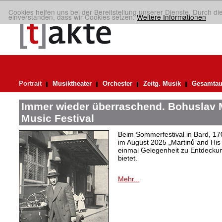
Cookies helfen uns bei der Bereitstellung unserer Dienste. Durch di
einverstanden, dass wir Cookies setzen.
Weitere Informationen
Portrait
Musiktheater
Orchester
Zeitg. Musik
Gesamtau
Immer wieder überraschend. Bohuslav 
Music Festival
Beim Sommerfestival in Bard, 17
im August 2025 „Martinů and His 
einmal Gelegenheit zu Entdeck
bietet.
Mehr...