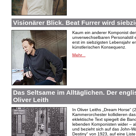
Visionärer Blick. Beat Furrer wird siebzi
Kaum ein anderer Komponist der
unverwechselbaren Personalstil en
erst im siebzigsten Lebensjahr er
künstlerischen Konsequenz.
Mehr...
Das Seltsame im Alltäglichen. Der engl
Oliver Leith
In Oliver Leiths „Dream Horse“ (
Kammerorchester kollidieren das
eklektische Text spiegelt die Ban
lebenden Komponisten wider – a
und bezieht sich auf das John-W
Destiny“ von 1923, auf eine Lis