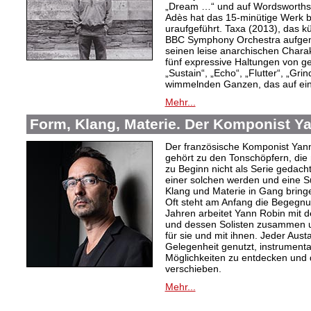
„Dream …“ und auf Wordsworths
Adès hat das 15-minütige Werk 
uraufgeführt. Taxa (2013), das k
BBC Symphony Orchestra aufgen
seinen leise anarchischen Charak
fünf expressive Haltungen von 
„Sustain“, „Echo“, „Flutter“, „Gr
wimmelnden Ganzen, das auf ein
Mehr...
Form, Klang, Materie. Der Komponist Y
Der französische Komponist Yan
gehört zu den Tonschöpfern, die 
zu Beginn nicht als Serie gedacht
einer solchen werden und eine 
Klang und Materie in Gang bring
Oft steht am Anfang die Begegnu
Jahren arbeitet Yann Robin mit 
und dessen Solisten zusammen u
für sie und mit ihnen. Jeder Aus
Gelegenheit genutzt, instrument
Möglichkeiten zu entdecken und 
verschieben.
Mehr...