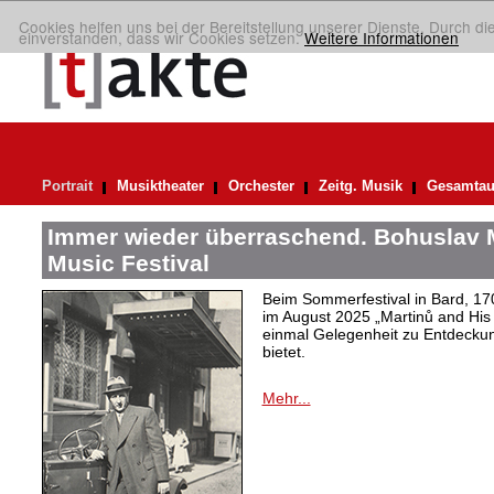
Cookies helfen uns bei der Bereitstellung unserer Dienste. Durch di
einverstanden, dass wir Cookies setzen.
Weitere Informationen
Portrait
Musiktheater
Orchester
Zeitg. Musik
Gesamtau
Immer wieder überraschend. Bohuslav 
Music Festival
Beim Sommerfestival in Bard, 17
im August 2025 „Martinů and His 
einmal Gelegenheit zu Entdeck
bietet.
Mehr...