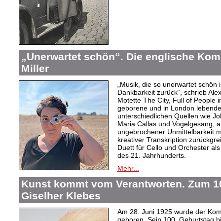
„Unerwartet schön“. Die englische Kom
Miller
„Musik, die so unerwartet schön is
Dankbarkeit zurück“, schrieb Ale
Motette The City, Full of People
geborene und in London lebende 
unterschiedlichen Quellen wie J
Maria Callas und Vogelgesang, a
ungebrochener Unmittelbarkeit m
kreativer Transkription zurückgre
Duett für Cello und Orchester al
des 21. Jahrhunderts.
Mehr...
Kunst kommt vom Verantworten. Zum 10
Giselher Klebes
Am 28. Juni 1925 wurde der Kom
geboren. Sein 100. Geburtstag bi