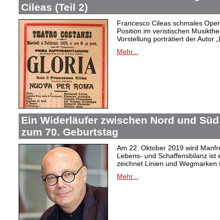
Cileas (Teil 2)
Francesco Cileas schmales Oper
Position im veristischen Musikthea
Vorstellung porträtiert der Autor „
Mehr...
Ein Widerläufer zwischen Nord und Süd
zum 70. Geburtstag
Am 22. Oktober 2019 wird Manfre
Lebens- und Schaffensbilanz ist 
zeichnet Linien und Wegmarken 
Mehr...