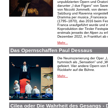
unpublizierten Opern und Oratori
darunter „I due Figaro“ von Sav
von Niccoló Jommelli, von denen
Salzburg und Ravenna vorgestellt
Dramma per musica „Francesca d
(1795–1870), das 2016 beim Festiv
Franca uraufgeführt wurde und in
Koproduktion der Tiroler Festspie
erstmals jenseits der Alpen zu er
Dezember 2022, in Frankfurt ab
Mehr...
Das Opernschaffen Paul Dessaus
Die Neuinszenierung der Oper „L
hymnisch als „Sensation“ und „W
gefeiert. Vier andere Opern von 
Rückkehr auf die Bühne.
Mehr...
Cilea oder Die Wahrheit des Gesangs -