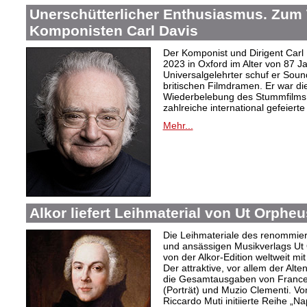
Unerschütterlicher Enthusiasmus. Zum
Komponisten Carl Davis
Der Komponist und Dirigent Carl
2023 in Oxford im Alter von 87 J
Universalgelehrter schuf er Sound
britischen Filmdramen. Er war die
Wiederbelebung des Stummfilms 
zahlreiche international gefeierte
Mehr...
Alkor liefert Leihmaterial von Ut Orphe
Die Leihmateriale des renommier
und ansässigen Musikverlags Ut 
von der Alkor-Edition weltweit mi
Der attraktive, vor allem der Al
die Gesamtausgaben von Frances
(Porträt) und Muzio Clementi. Vo
Riccardo Muti initiierte Reihe „Na