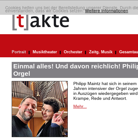
Cookies helfen uns bei der Bereitstellung unserer Dienste. Durch di
einverstanden, dass wir Cookies setzen.
Weitere Informationen
Portrait
Musiktheater
Orchester
Zeitg. Musik
Gesamtau
Einmal alles! Und davon reichlich! Phil
Orgel
Philipp Maintz hat sich in seine
Jahren intensiver der Orgel zuge
in Auszügen wiedergegeben wird,
Krampe, Rede und Antwort.
Mehr...