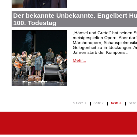
Der bekannte Unbekannte. Engelbert H
100. Todestag
„Hänsel und Gretel“ hat seinen 
meistgespielten Opern. Aber dar
Märchenopern, Schauspielmusike
Gelegenheit zu Entdeckungen. A
Jahren starb der Komponist.
Mehr...
<
Seite 1
Seite 2
Seite 3
Seite