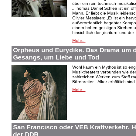
über ein rein technisch-musikali
„Thomas Daniel Schlee ist ein offe
Mann. Er liebt die Musik leidensc
Olivier Messiaen: „Er ist ein her
außerordentlich begabter Kompo
einem hohen geistigen Streben un
hinsichtlich der ‚écriture’ und der
Mehr...
Orpheus und Eurydike. Das Drama um d
Gesangs, um Liebe und Tod
Wohl kaum ein Mythos ist so eng
Musiktheaters verbunden wie de
zahlreichen Werken zum Stoff rag
Bärenreiter · Alkor erhältlich sind.
Mehr...
San Francisco oder VEB Kraftverkehr. H
der DDR