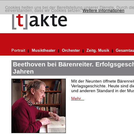
Cookies helfen uns bei der Bereitstellung unserer Dienste. Durch di
einverstanden, dass wir Cookies setzen.
Weitere Informationen
Portrait
Musiktheater
Orchester
Zeitg. Musik
Gesamtau
Beethoven bei Bärenreiter. Erfolgsgesch
Jahren
Mit der Neunten öffnete Bärenrei
Verlagsgeschichte. Heute sind di
und anderen Standard in der Mus
Mehr...