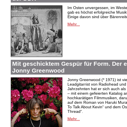
Im Osten unvergessen, im Westen
gab es höchst erfolgreiche Musi
Einige davon sind über Bärenreiter
Mehr...
Mit geschicktem Gespür für Form. Der 
Jonny Greenwood
Jonny Greenwood (* 1971) ist vie
Leadgitarrist von Radiohead und 
Jahrzehnten hat er sich auch a
– mit einem gefeierten Katalog 
hochkarätigen Filmmusiken, dar
auf dem Roman von Haruki Mur
To Talk About Kevin“ und dem O
Thread“.
Mehr...