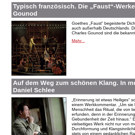
Typisch französisch. Die „Faust“-Werke
Gounod
Goethes „Faust“ begeisterte Dic
auch außerhalb Deutschlands. Di
Charles Gounod sind die bekann
Mehr...
Auf dem Weg zum schönen Klang. In 
Daniel Schlee
„Erinnerung ist etwas Heiliges“ 
einem Werkkommentar. „Um sie le
Menschheit das Ritual, die von t
erfunden, denn in der Erinnerung
Gebundenheit der Zeit hinaus.“ 
vielseitiges Werk nicht nur von m
Durchformung und Klangsinnlichk
stets von einem gedanklichen Ra