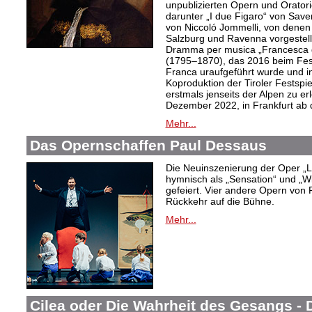
unpublizierten Opern und Oratori
darunter „I due Figaro“ von Sav
von Niccoló Jommelli, von denen
Salzburg und Ravenna vorgestellt
Dramma per musica „Francesca d
(1795–1870), das 2016 beim Festiv
Franca uraufgeführt wurde und in
Koproduktion der Tiroler Festspie
erstmals jenseits der Alpen zu er
Dezember 2022, in Frankfurt ab
Mehr...
Das Opernschaffen Paul Dessaus
Die Neuinszenierung der Oper „L
hymnisch als „Sensation“ und „W
gefeiert. Vier andere Opern von 
Rückkehr auf die Bühne.
Mehr...
Cilea oder Die Wahrheit des Gesangs -