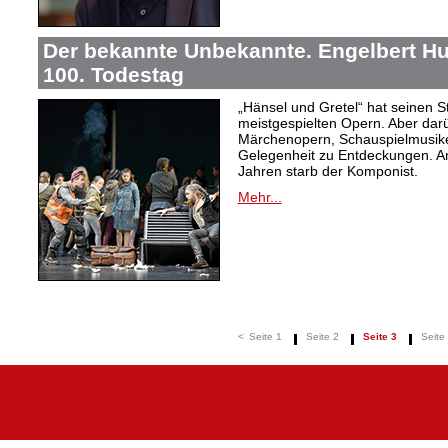
Der bekannte Unbekannte. Engelbert H
100. Todestag
„Hänsel und Gretel“ hat seinen 
meistgespielten Opern. Aber dar
Märchenopern, Schauspielmusike
Gelegenheit zu Entdeckungen. A
Jahren starb der Komponist.
Mehr...
<
Seite 1
Seite 2
Seite 3
Seite