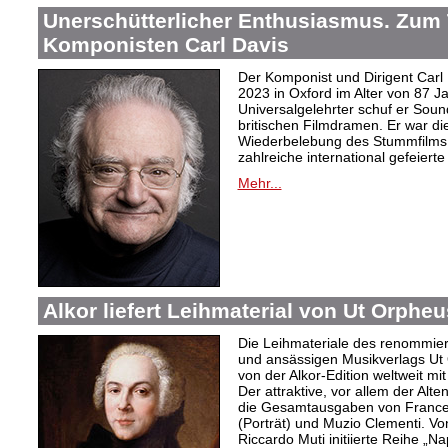
Unerschütterlicher Enthusiasmus. Zum
Komponisten Carl Davis
Der Komponist und Dirigent Carl
2023 in Oxford im Alter von 87 J
Universalgelehrter schuf er Sound
britischen Filmdramen. Er war die
Wiederbelebung des Stummfilms 
zahlreiche international gefeierte
Mehr...
Alkor liefert Leihmaterial von Ut Orphe
Die Leihmateriale des renommier
und ansässigen Musikverlags Ut 
von der Alkor-Edition weltweit mi
Der attraktive, vor allem der Al
die Gesamtausgaben von Frances
(Porträt) und Muzio Clementi. Vo
Riccardo Muti initiierte Reihe „Na