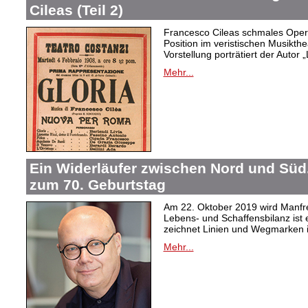
Cileas (Teil 2)
Francesco Cileas schmales Oper
Position im veristischen Musikthea
Vorstellung porträtiert der Autor „
Mehr...
Ein Widerläufer zwischen Nord und Süd
zum 70. Geburtstag
Am 22. Oktober 2019 wird Manfre
Lebens- und Schaffensbilanz ist 
zeichnet Linien und Wegmarken 
Mehr...