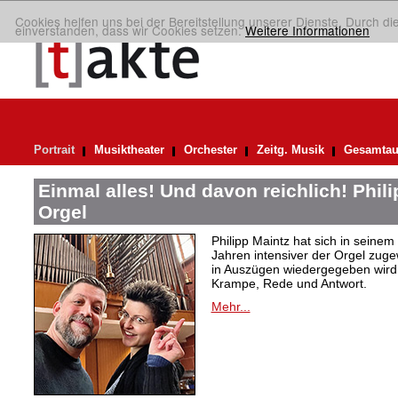
Cookies helfen uns bei der Bereitstellung unserer Dienste. Durch di
einverstanden, dass wir Cookies setzen.
Weitere Informationen
Portrait
Musiktheater
Orchester
Zeitg. Musik
Gesamtau
Einmal alles! Und davon reichlich! Phil
Orgel
Philipp Maintz hat sich in seine
Jahren intensiver der Orgel zuge
in Auszügen wiedergegeben wird,
Krampe, Rede und Antwort.
Mehr...