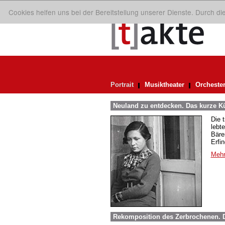
Cookies helfen uns bei der Bereitstellung unserer Dienste. Durch d
Portrait
Musiktheater
Orcheste
Neuland zu entdecken. Das kurze Kü
Die 
lebt
Bäre
Erfi
Mehr
Rekomposition des Zerbrochenen. D