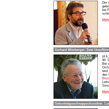
Der 
gebo
bei 
schl
Mehr
Gerhard Wimberger: Zwei Uraufführ
(4.6
90. 
Bei d
Orch
wird
den 
Brun
Leit
Simo
Mehr
Geburtstagsschnappschussfoto. Lu