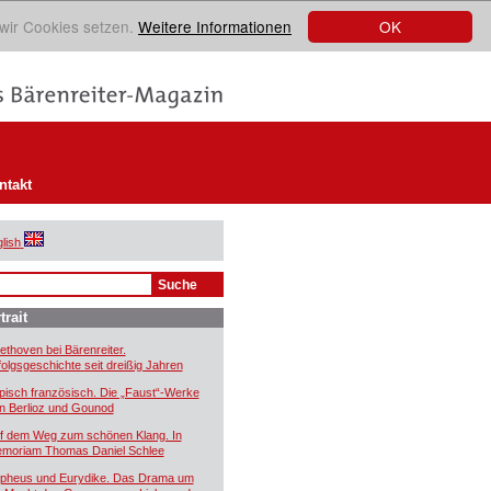
OK
 wir Cookies setzen.
Weitere Informationen
ntakt
lish
trait
ethoven bei Bärenreiter.
folgsgeschichte seit dreißig Jahren
pisch französisch. Die „Faust“-Werke
n Berlioz und Gounod
f dem Weg zum schönen Klang. In
moriam Thomas Daniel Schlee
pheus und Eurydike. Das Drama um