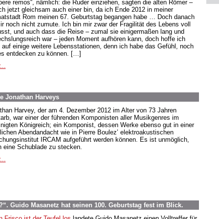
ibere remos“, nämlich: die Ruder einziehen, sagten die alten Römer –
ich jetzt gleichsam auch einer bin, da ich Ende 2012 in meiner
atstadt Rom meinen 67. Geburtstag begangen habe … Doch danach
ir noch nicht zumute. Ich bin mir zwar der Fragilität des Lebens voll
sst, und auch dass die Reise – zumal sie einigermaßen lang und
chslungsreich war – jeden Moment aufhören kann, doch hoffe ich
 auf einige weitere Lebensstationen, denn ich habe das Gefühl, noch
s entdecken zu können. […]
...
e Jonathan Harveys
than Harvey, der am 4. Dezember 2012 im Alter von 73 Jahren
tarb, war einer der führenden Komponisten aller Musikgenres im
inigten Königreich; ein Komponist, dessen Werke ebenso gut in einer
hlichen Abendandacht wie in Pierre Boulez’ elektroakustischen
chungsinstitut IRCAM aufgeführt werden können. Es ist unmöglich,
in eine Schublade zu stecken.
...
. Guido Masanetz hat seinen 100. Geburtstag fest im Blick.
n Frisco ist der Teufel los
landete Guido Masanetz einen Volltreffer für