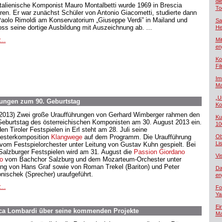
di
italienische Komponist Mauro Montalbetti wurde 1969 in Brescia
To
ren. Er war zunächst Schüler von Antonio Giacometti, studierte dann
Paolo Rimoldi am Konservatorium „Giuseppe Verdi” in Mailand und
Sa
oss seine dortige Ausbildung mit Auszeichnung ab. ...
He
...
Mi
en
Ko
Fi
Im
Ma
„U
ungen zum 90. Geburtstag
Ko
.2013) Zwei große Uraufführungen von Gerhard Wimberger rahmen den
Ku
Geburtstag des österreichischen Komponisten am 30. August 2013 ein.
10
en Tiroler Festspielen in Erl steht am 28. Juli seine
esterkomposition
Klangwege
auf dem Programm. Die Uraufführung
Ob
Lis
 vom Festspielorchester unter Leitung von Gustav Kuhn gespielt. Bei
Salzburger Festspielen wird am 31. August die
Passion Giordano
Vi
o
vom Bachchor Salzburg und dem Mozarteum-Orchester unter
ung von Hans Graf sowie von Roman Trekel (Bariton) und Peter
Da
nischek (Sprecher) uraufgeführt.
en
...
Fo
Ya
Ei
ca Lombardi über seine kommenden Projekte
Ma