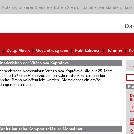
ie Nutzung unserer Dienste erklären Sie sich damit einverstanden, dass
r
Zeitg. Musik
Gesamtausgaben
Publikationen
Termine
Ko
nstlerleben der Vítězslava Kaprálová
Eng
tschechische Komponistin Vítězslava Kaprálová, die nur 25 Jahre
e, hinterließ eine Reihe von sinfonischen Stücken, die nun bei
nreiter Praha veröffentlicht werden. Sie zeichnet ein großer
ndungsreichtum aus.
Por
...
Be
Er
Ty
vo
Au
me
er italienische Komponist Mauro Montalbetti
Or