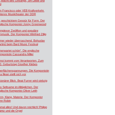
e Macht des Gesangs, um Liebe und
d
n Francisco oder VEB Kraftverkehr.
iteres Musiktheater der DDR
t geschicktem Gespür für Form. Der
glische Komponist Jonny Greenwood
mplexer Zwölfton und populäre
lmmusik. Der Komponist Winfried Zillig
mer wieder überraschend. Bohuslav
rtinů beim Bard Music Festival
nerwartet schön“. Die englische
mponistin Cassandra Miller
nst kommt vom Verantworten. Zum
0. Geburtstag Giselher Klebes
erflächenspannungen. Die Komponistin
a Illean stellt sich vor
sionärer Blick. Beat Furrer wird siebzig
s Seltsame im Alltäglichen. Der
glische Komponist Oliver Leith
rm, Klang, Materie. Der Komponist
nn Robin
nmal alles! Und davon reichlich! Philipp
intz und die Orgel