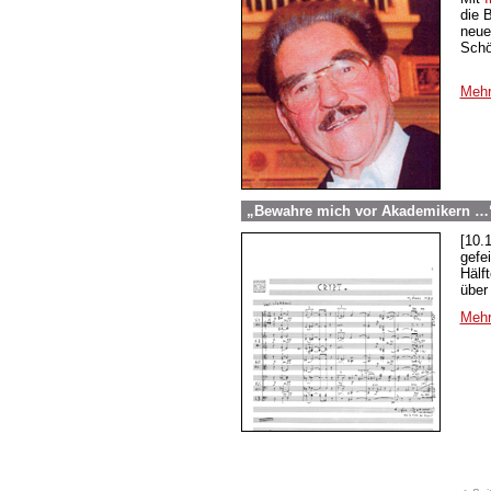
die 
neue
Schö
Mehr
„Bewahre mich vor Akademikern …“
[10.
gefe
Hälf
über
Mehr