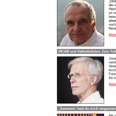
„Inh
der 
Heim
ist m
bewu
abwe
noch
Neue
Mehr
IRCAM und Kathedralchor. Zum Tod
Jona
vers
Vere
kirc
Fors
ihn 
Mehr
„Seemann, hast du mich vergessen?“
Mit
I