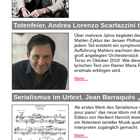
Totenfeier. Andrea Lorenzo Scartazzini t
Über mehrere Jahre begleitet de
Mahler-Zyklus der Jenaer Philha
jedem Teil entsteht ein symphoni
Aufführung Mahlers wachsen dies
groß angelegten Orchesterstüc
Torso im Oktober 2018. Wie diese
lyrischen Text von Rainer Maria 
erstmals erklingen wird.
Mehr...
Serialismus im Urtext. Jean Barraqués 
Als erstes Werk des Serialismus 
pour piano“ das neue Idiom mit 
Edition von Heribert Henrich leist
ein Notentext serieller Musik que
Interpreten zugänglich gemacht.
Mehr...