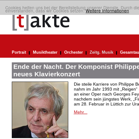
Cookies helfen uns bei der Bereitstellung unserer Dienste. Durch di
einverstanden, dass wir Cookies setzen.
Weitere Informationen
Portrait
Musiktheater
Orchester
Zeitg. Musik
Gesamtau
Ende der Nacht. Der Komponist Philip
neues Klavierkonzert
Die steile Karriere von Philipp
nahm im Jahr 1993 mit „Reigen“ 
an einer Oper nach Georges Fey
nachdem sein jüngstes Werk, „Fin
am 28. Februar in Lüttich zur U
Mehr...