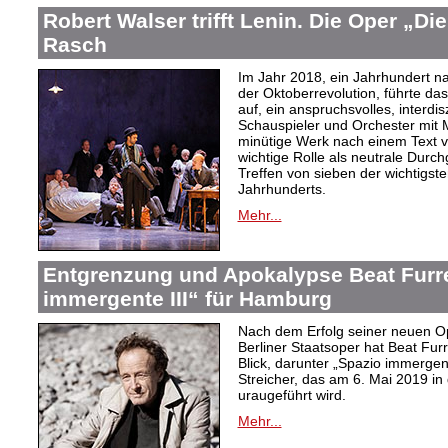
Robert Walser trifft Lenin. Die Oper „Di
Rasch
Im Jahr 2018, ein Jahrhundert n
der Oktoberrevolution, führte da
auf, ein anspruchsvolles, interdi
Schauspieler und Orchester mit 
minütige Werk nach einem Text 
wichtige Rolle als neutrale Durch
Treffen von sieben der wichtigste
Jahrhunderts.
Mehr...
Entgrenzung und Apokalypse Beat Furr
immergente III“ für Hamburg
Nach dem Erfolg seiner neuen Op
Berliner Staatsoper hat Beat Fur
Blick, darunter „Spazio immergen
Streicher, das am 6. Mai 2019 i
uraugeführt wird.
Mehr...