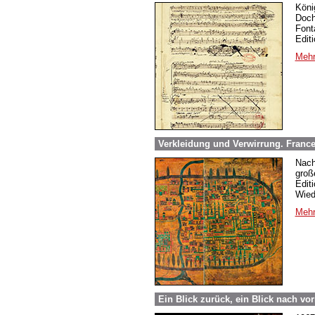
Köni
Doch
Font
Edit
Mehr
Verkleidung und Verwirrung. France
Nach
groß
Edit
Wied
Mehr
Ein Blick zurück, ein Blick nach vo