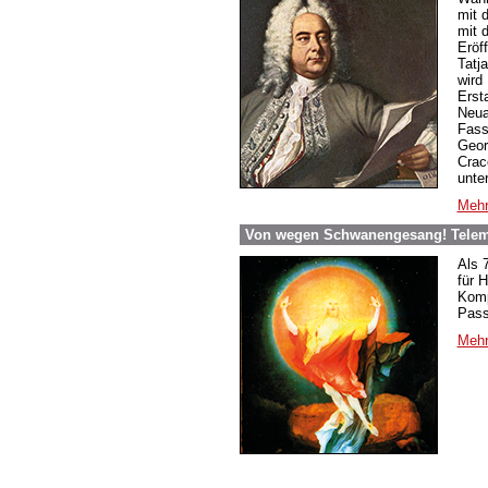
mit 
mit 
Eröf
Tatj
wird 
Erst
Neua
Fass
Geor
Crac
unte
Mehr
Von wegen Schwanengesang! Telema
Als 
für 
Komp
Pass
Mehr