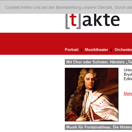
Cookies helfen uns bei der Bereitstellung unserer Dienste. Durch d
Portrait
Musiktheater
Orcheste
Mit Chor oder Solisten. Händels „
Unte
Bryd
Edit
Mehr
Musik für Fontainebleau. Die Hint