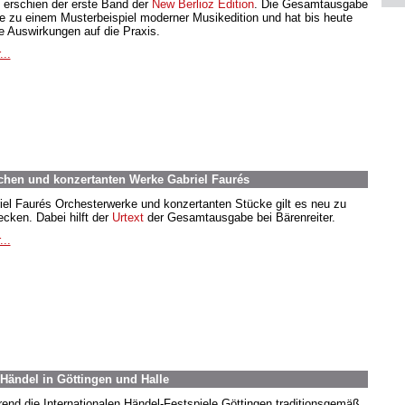
 erschien der erste Band der
New Berlioz Edition
. Die Gesamtausgabe
e zu einem Musterbeispiel moderner Musikedition und hat bis heute
e Auswirkungen auf die Praxis.
...
chen und konzertanten Werke Gabriel Faurés
iel Faurés Orchesterwerke und konzertanten Stücke gilt es neu zu
ecken. Dabei hilft der
Urtext
der Gesamtausgabe bei Bärenreiter.
...
 Händel in Göttingen und Halle
end die Internationalen Händel-Festspiele Göttingen traditionsgemäß