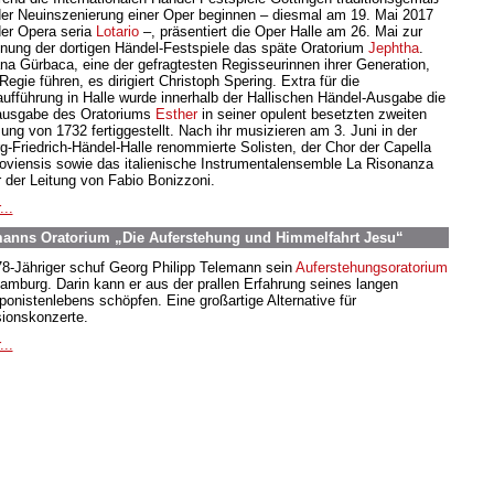
der Neuinszenierung einer Oper beginnen – diesmal am 19. Mai 2017
der Opera seria
Lotario
–, präsentiert die Oper Halle am 26. Mai zur
fnung der dortigen Händel-Festspiele das späte Oratorium
Jephtha
.
ana Gürbaca, eine der gefragtesten Regisseurinnen ihrer Generation,
Regie führen, es dirigiert Christoph Spering. Extra für die
aufführung in Halle wurde innerhalb der Hallischen Händel-Ausgabe die
usgabe des Oratoriums
Esther
in seiner opulent besetzten zweiten
ung von 1732 fertiggestellt. Nach ihr musizieren am 3. Juni in der
g-Friedrich-Händel-Halle renommierte Solisten, der Chor der Capella
oviensis sowie das italienische Instrumentalensemble La Risonanza
r der Leitung von Fabio Bonizzoni.
...
nns Oratorium „Die Auferstehung und Himmelfahrt Jesu“
78-Jähriger schuf Georg Philipp Telemann sein
Auferstehungsoratorium
Hamburg. Darin kann er aus der prallen Erfahrung seines langen
onistenlebens schöpfen. Eine großartige Alternative für
ionskonzerte.
...