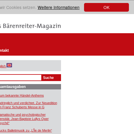
OK
 wir Cookies setzen.
Weitere Informationen
ntakt
lish
samtausgaben
um bekannte Händel-Anthems
ndringlich und verdichtet. Zur Neuedition
n Franz Schuberts Messe in G
amatische und psychologischer
tensität. Jean-Baptiste Lullys Oper
syché“
ucks Ballettmusik zu „L’Île de Merlin“