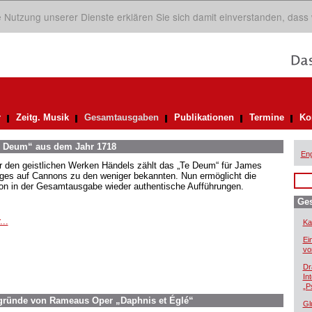
ie Nutzung unserer Dienste erklären Sie sich damit einverstanden, dass
r
Zeitg. Musik
Gesamtausgaben
Publikationen
Termine
Ko
Te Deum“ aus dem Jahr 1718
Eng
r den geistlichen Werken Händels zählt das „Te Deum“ für James
ges auf Cannons zu den weniger bekannten. Nun ermöglicht die
ion in der Gesamtausgabe wieder authentische Aufführungen.
Ge
...
Ka
Ei
vo
Dr
In
„P
ergründe von Rameaus Oper „Daphnis et Églé“
Gl