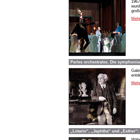
1967
wurd
groß
Mehr
Perles orchestrales. Die symphonis
Gabr
entd
Mehr
„Lotario“, „Jephtha“ und „Esther“:
Währ