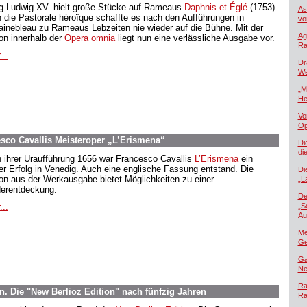
g Ludwig XV. hielt große Stücke auf Rameaus
Daphnis et Églé
(1753).
As
 die Pastorale héroïque schaffte es nach den Aufführungen in
vo
ainebleau zu Rameaus Lebzeiten nie wieder auf die Bühne. Mit der
Äg
ion innerhalb der
Opera omnia
liegt nun eine verlässliche Ausgabe vor.
Ra
...
Dr
We
„M
He
Vo
Op
sco Cavallis Meisteroper „L’Erismena“
Di
di
 ihrer Uraufführung 1656 war Francesco Cavallis
L’Erismena
ein
er Erfolg in Venedig. Auch eine englische Fassung entstand. Die
Di
ion aus der Werkausgabe bietet Möglichkeiten zu einer
„L
erentdeckung.
De
...
„S
Au
Me
Ge
Ga
Ne
Ra
rn. Die "New Berlioz Edition" nach fünfzig Jahren
Ra