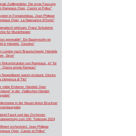
trale Zwillingsliebe. Die erste Fassung
n Rameaus Oper „Castor et Pollux“
ypten in Fontainebleau. Jean-Philippe
meaus Oper „La Naissance d’Osiris"
amatisch wirksam. Franz Schuberts
rke für Musiktheater
ost agreeable“. Ein Bauernsohn ist
ld in Händels „Giustino“
n London nach Braunschweig: Händels
er „Siroe“
e Rekonstruktion von Rameaus „Io“ für
e „Opera omnia Rameau“
e Neapolitaner waren erstaunt. Glucks
a clemenza di Tito“
r milde Eroberer. Händels Oper
cipione“ in der „Hallischen Händel-
sgabe“
ilensteine in der Neuen Anton Bruckner
samtausgabe
briel Fauré und das Orchester.
ubewertung zum 100. Todestag 2024
ffiniert orchestriert. Jean-Philippe
meaus Oper „Castor et Pollux“