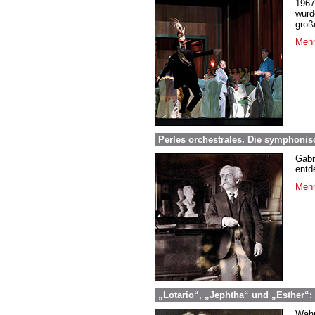
1967
wurd
groß
Mehr
Perles orchestrales. Die symphonis
Gabr
entd
Mehr
„Lotario“, „Jephtha“ und „Esther“:
Währ