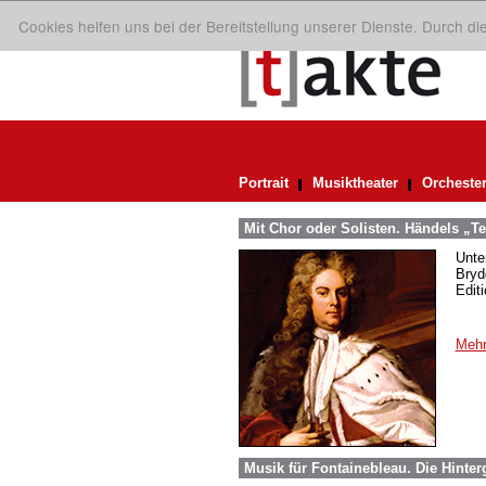
Cookies helfen uns bei der Bereitstellung unserer Dienste. Durch d
Portrait
Musiktheater
Orcheste
Mit Chor oder Solisten. Händels „
Unte
Bryd
Edit
Mehr
Musik für Fontainebleau. Die Hint