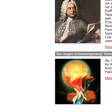
mit 
mit 
Eröf
Tatj
wird 
Erst
Neua
Fass
Geor
Crac
unte
Mehr
Von wegen Schwanengesang! Telema
Als 
für 
Komp
Pass
Mehr