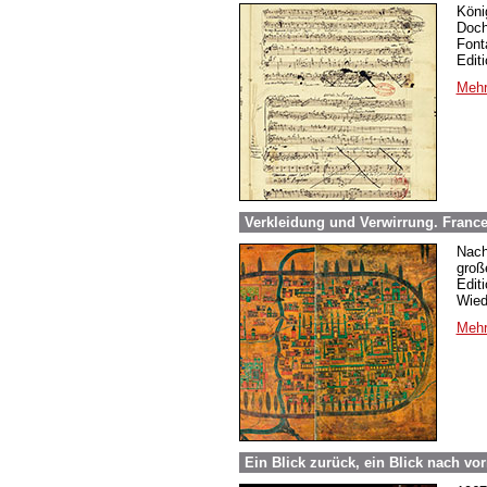
Köni
Doch
Font
Edit
Mehr
Verkleidung und Verwirrung. France
Nach
groß
Edit
Wied
Mehr
Ein Blick zurück, ein Blick nach vo