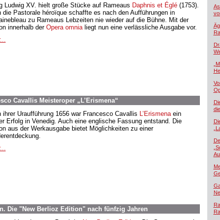
g Ludwig XV. hielt große Stücke auf Rameaus
Daphnis et Églé
(1753).
As
 die Pastorale héroïque schaffte es nach den Aufführungen in
vo
ainebleau zu Rameaus Lebzeiten nie wieder auf die Bühne. Mit der
Äg
ion innerhalb der
Opera omnia
liegt nun eine verlässliche Ausgabe vor.
Ra
...
Dr
We
„M
He
Vo
Op
sco Cavallis Meisteroper „L’Erismena“
Di
di
 ihrer Uraufführung 1656 war Francesco Cavallis
L’Erismena
ein
er Erfolg in Venedig. Auch eine englische Fassung entstand. Die
Di
ion aus der Werkausgabe bietet Möglichkeiten zu einer
„L
erentdeckung.
De
...
„S
Au
Me
Ge
Ga
Ne
Ra
rn. Die "New Berlioz Edition" nach fünfzig Jahren
Ra