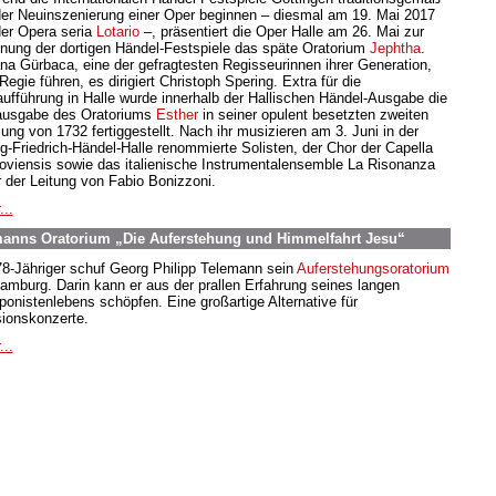
der Neuinszenierung einer Oper beginnen – diesmal am 19. Mai 2017
der Opera seria
Lotario
–, präsentiert die Oper Halle am 26. Mai zur
fnung der dortigen Händel-Festspiele das späte Oratorium
Jephtha
.
ana Gürbaca, eine der gefragtesten Regisseurinnen ihrer Generation,
Regie führen, es dirigiert Christoph Spering. Extra für die
aufführung in Halle wurde innerhalb der Hallischen Händel-Ausgabe die
usgabe des Oratoriums
Esther
in seiner opulent besetzten zweiten
ung von 1732 fertiggestellt. Nach ihr musizieren am 3. Juni in der
g-Friedrich-Händel-Halle renommierte Solisten, der Chor der Capella
oviensis sowie das italienische Instrumentalensemble La Risonanza
r der Leitung von Fabio Bonizzoni.
...
nns Oratorium „Die Auferstehung und Himmelfahrt Jesu“
78-Jähriger schuf Georg Philipp Telemann sein
Auferstehungsoratorium
Hamburg. Darin kann er aus der prallen Erfahrung seines langen
onistenlebens schöpfen. Eine großartige Alternative für
ionskonzerte.
...