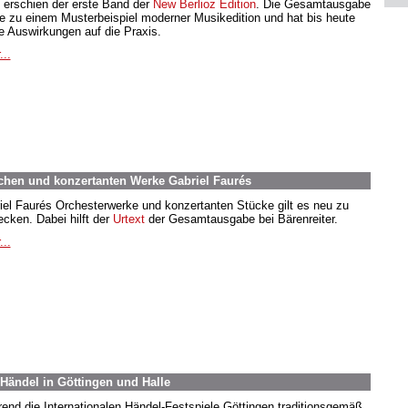
 erschien der erste Band der
New Berlioz Edition
. Die Gesamtausgabe
e zu einem Musterbeispiel moderner Musikedition und hat bis heute
e Auswirkungen auf die Praxis.
...
chen und konzertanten Werke Gabriel Faurés
iel Faurés Orchesterwerke und konzertanten Stücke gilt es neu zu
ecken. Dabei hilft der
Urtext
der Gesamtausgabe bei Bärenreiter.
...
 Händel in Göttingen und Halle
end die Internationalen Händel-Festspiele Göttingen traditionsgemäß