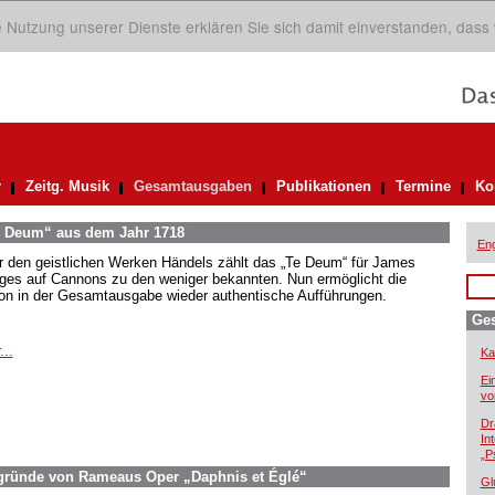
ie Nutzung unserer Dienste erklären Sie sich damit einverstanden, dass
r
Zeitg. Musik
Gesamtausgaben
Publikationen
Termine
Ko
Te Deum“ aus dem Jahr 1718
Eng
r den geistlichen Werken Händels zählt das „Te Deum“ für James
ges auf Cannons zu den weniger bekannten. Nun ermöglicht die
ion in der Gesamtausgabe wieder authentische Aufführungen.
Ge
...
Ka
Ei
vo
Dr
In
„P
ergründe von Rameaus Oper „Daphnis et Églé“
Gl