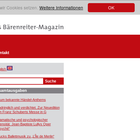
OK
 wir Cookies setzen.
Weitere Informationen
ntakt
lish
samtausgaben
um bekannte Händel-Anthems
ndringlich und verdichtet. Zur Neuedition
n Franz Schuberts Messe in G
amatische und psychologischer
tensität. Jean-Baptiste Lullys Oper
syché“
ucks Ballettmusik zu „L’Île de Merlin“