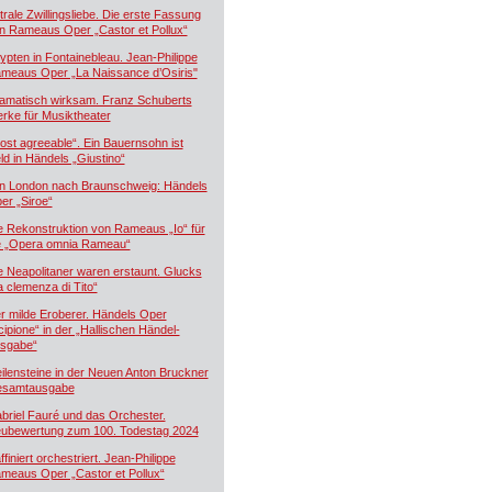
trale Zwillingsliebe. Die erste Fassung
n Rameaus Oper „Castor et Pollux“
ypten in Fontainebleau. Jean-Philippe
meaus Oper „La Naissance d’Osiris"
amatisch wirksam. Franz Schuberts
rke für Musiktheater
ost agreeable“. Ein Bauernsohn ist
ld in Händels „Giustino“
n London nach Braunschweig: Händels
er „Siroe“
e Rekonstruktion von Rameaus „Io“ für
e „Opera omnia Rameau“
e Neapolitaner waren erstaunt. Glucks
a clemenza di Tito“
r milde Eroberer. Händels Oper
cipione“ in der „Hallischen Händel-
sgabe“
ilensteine in der Neuen Anton Bruckner
samtausgabe
briel Fauré und das Orchester.
ubewertung zum 100. Todestag 2024
ffiniert orchestriert. Jean-Philippe
meaus Oper „Castor et Pollux“