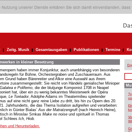
ie Nutzung unserer Dienste erklären Sie sich damit einverstanden, dass
r
Zeitg. Musik
Gesamtausgaben
Publikationen
Termine
Ko
nwerken in kleiner Besetzung
Eng
eropern haben immer Konjunktur, auch unanbhängig von besonderen
andsregeln für Bühne, Orchestergraben und Zuschauerraum. Aus
em Grund haben Bärenreiter und Alkor eine Auswahl aus ihrem
rtoire zusammengestellt: Sie reicht von Händels genialischer Minioper
Mus
 Galatea e Polifemo
, die der blutjunge Komponist 1708 in Neapel
oniert hat, über ein zu wenig bekanntes Meisterwerk der Opéra
Ty
que,
Le Toréador
, Adolphe Adams im Theatermilieu spielender
vo
us auf eine nicht ganz reine Liebe zu dritt, bis hin zu Opern des 20.
21. Jahrhunderts, die das Thema Isolation aufgreifen und verarbeiten:
Ei
lich in Günter Bialas’
Aus der Matratzengruft
(nach Heinrich Heine),
ko
tisch in Miroslav Srnkas
Make no noise
und spirituell in Thomas
Vo
el Schlees
Ich, Hiob
.
Wi
hen und Herunterladen.
Gr