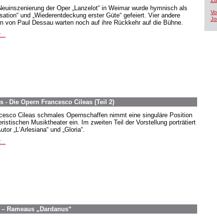
Zü
Neuinszenierung der Oper „Lanzelot“ in Weimar wurde hymnisch als
Vo
sation“ und „Wiederentdeckung erster Güte“ gefeiert. Vier andere
Jo
n von Paul Dessau warten noch auf ihre Rückkehr auf die Bühne.
...
 - Die Opern Francesco Cileas (Teil 2)
cesco Cileas schmales Opernschaffen nimmt eine singuläre Position
ristischen Musiktheater ein. Im zweiten Teil der Vorstellung porträtiert
utor „L‘Arlesiana“ und „Gloria“.
...
g – Rameaus „Dardanus“