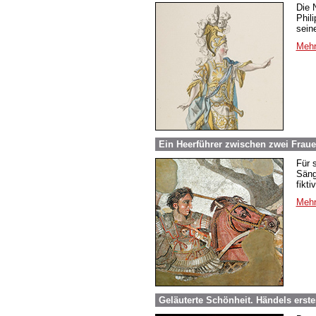
Die 
Phil
sein
Mehr
Ein Heerführer zwischen zwei Frau
Für 
Säng
fikt
Mehr
Geläuterte Schönheit. Händels erst