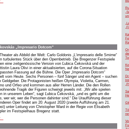
Bü
...
Ru
„S
un
„L
„F
Ka
Fe
Ra
ekovskás „Impresario Dotcom“
Or
di
Theater als Abbild der Welt: Carlo Goldonis „L‘impresario delle Smirne“
To
ein turbulentes Stück über den Opernbetrieb. Die Bregenzer Festspiele
gen eine zeitgenössische Version von Ľubica Čekovská und der
Ko
ttistin Laura Olivi in einer aktualisierten, auf die Corona-Situation
Ne
passten Fassung auf die Bühne. Die Oper „Impresario Dotcom“
elt vom Heute. Sechs Personen – fünf Sänger und ein Agent – suchen
Dr
In
n Geldgeber. Die Protagonisten heißen Olympia, Violetta, Carmen,
„P
no und Orfeo und kommen aus aller Herren Länder. Die den Rollen
wohnende Tragik der Figuren schwingt jeweils mit. „Wir alle spielen
Sa
en in unserem Leben“, sagt Ľubica Čekovská, „und es geht um die
He
e, wer wir, wer die Personen dahinter sind.“ Die Uraufführung dieser
nderen Oper findet am 20. August 2020 (zweite Aufführung am 21.
Gl
st) unter Leitung von Christopher Ward in der Regie von Elisabeth
Tö
pler im Festspielhaus Bregenz statt.
ne
...
Vo
Fu