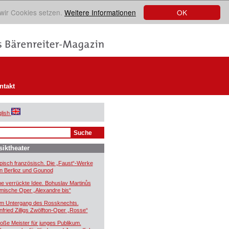
OK
 wir Cookies setzen.
Weitere Informationen
ntakt
lish
iktheater
pisch französisch. Die „Faust“-Werke
n Berlioz und Gounod
ne verrückte Idee. Bohuslav Martinůs
mische Oper „Alexandre bis“
m Untergang des Rossknechts.
nfried Zilligs Zwölfton-Oper „Rosse“
oße Meister für junges Publikum.