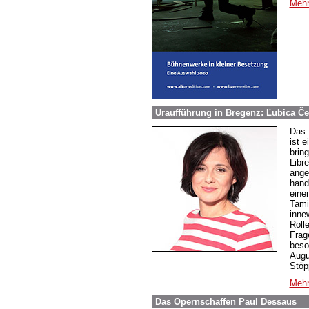
Mehr
Uraufführung in Bregenz: Ľubica Č
Das 
ist 
brin
Libre
ange
hand
eine
Tami
inne
Roll
Frag
beso
Augu
Stöp
Mehr
Das Opernschaffen Paul Dessaus