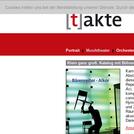
Cookies helfen uns bei der Bereitstellung unserer Dienste. Durch d
Portrait
Musiktheater
Orcheste
Klein ganz groß. Katalog mit Bühne
Kamm
Abst
dies
Repe
Aci,
komp
comi
Hymn
und 
Räum
akus
Dani
Anse