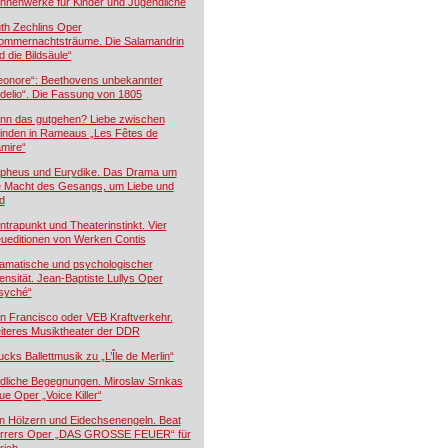
hnenwerke für Kinder und Jugendliche
th Zechlins Oper
ommernachtsträume. Die Salamandrin
d die Bildsäule“
eonore“: Beethovens unbekannter
idelio“. Die Fassung von 1805
nn das gutgehen? Liebe zwischen
inden in Rameaus „Les Fêtes de
mire“
pheus und Eurydike. Das Drama um
e Macht des Gesangs, um Liebe und
d
ntrapunkt und Theaterinstinkt. Vier
ueditionen von Werken Contis
amatische und psychologischer
tensität. Jean-Baptiste Lullys Oper
syché“
n Francisco oder VEB Kraftverkehr.
iteres Musiktheater der DDR
ucks Ballettmusik zu „L’Île de Merlin“
dliche Begegnungen. Miroslav Srnkas
ue Oper „Voice Killer“
n Hölzern und Eidechsenengeln. Beat
rrers Oper „DAS GROSSE FEUER“ für