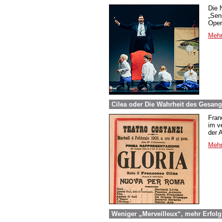
Die 
„Sen
Oper
Mehr
Cilea oder Die Wahrheit des Gesangs
Fran
im ve
der A
Mehr
Weniger „Merveilleux“, mehr Erfol