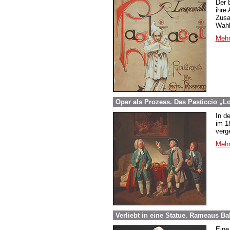
Der 
ihre
Zusa
Wahl
Mehr
Oper als Prozess. Das Pasticcio „L
In d
im 1
verg
Mehr
Verliebt in eine Statue. Rameaus B
Eine