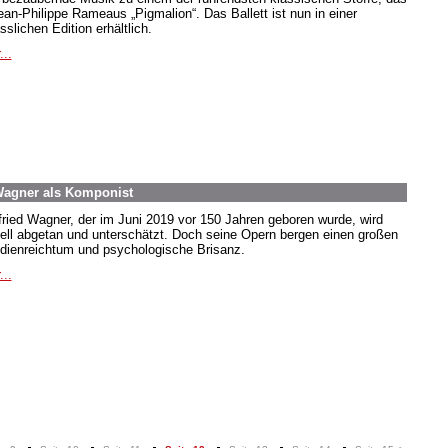
Jean-Philippe Rameaus „Pigmalion“. Das Ballett ist nun in einer
sslichen Edition erhältlich.
...
 Wagner als Komponist
fried Wagner, der im Juni 2019 vor 150 Jahren geboren wurde, wird
ell abgetan und unterschätzt. Doch seine Opern bergen einen großen
dienreichtum und psychologische Brisanz.
...