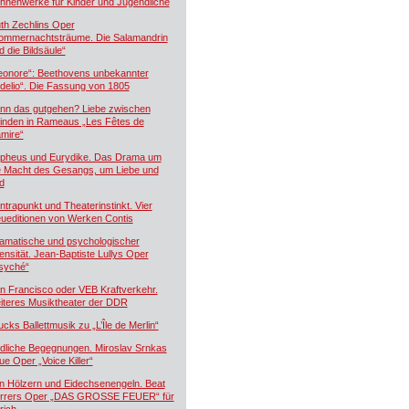
hnenwerke für Kinder und Jugendliche
th Zechlins Oper
ommernachtsträume. Die Salamandrin
d die Bildsäule“
eonore“: Beethovens unbekannter
idelio“. Die Fassung von 1805
nn das gutgehen? Liebe zwischen
inden in Rameaus „Les Fêtes de
mire“
pheus und Eurydike. Das Drama um
e Macht des Gesangs, um Liebe und
d
ntrapunkt und Theaterinstinkt. Vier
ueditionen von Werken Contis
amatische und psychologischer
tensität. Jean-Baptiste Lullys Oper
syché“
n Francisco oder VEB Kraftverkehr.
iteres Musiktheater der DDR
ucks Ballettmusik zu „L’Île de Merlin“
dliche Begegnungen. Miroslav Srnkas
ue Oper „Voice Killer“
n Hölzern und Eidechsenengeln. Beat
rrers Oper „DAS GROSSE FEUER“ für