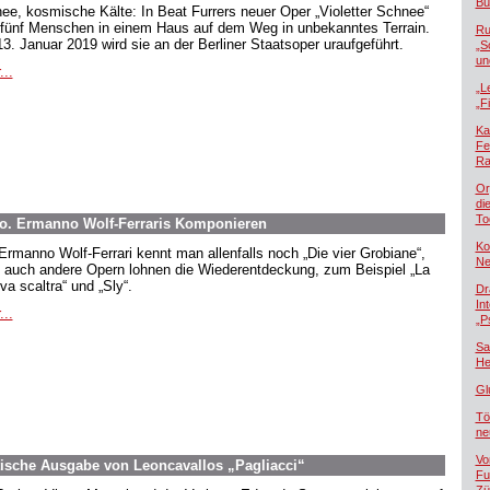
Bü
ee, kosmische Kälte: In Beat Furrers neuer Oper „Violetter Schnee“
 fünf Menschen in einem Haus auf dem Weg in unbekanntes Terrain.
Ru
3. Januar 2019 wird sie an der Berliner Staatsoper uraufgeführt.
„S
un
...
„L
„F
Ka
Fe
Ra
Or
di
To
o. Ermanno Wolf-Ferraris Komponieren
Ko
Ermanno Wolf-Ferrari kennt man allenfalls noch „Die vier Grobiane“,
Ne
 auch andere Opern lohnen die Wiederentdeckung, zum Beispiel „La
va scaltra“ und „Sly“.
Dr
In
...
„P
Sa
He
Gl
Tö
ne
Vo
tische Ausgabe von Leoncavallos „Pagliacci“
Fu