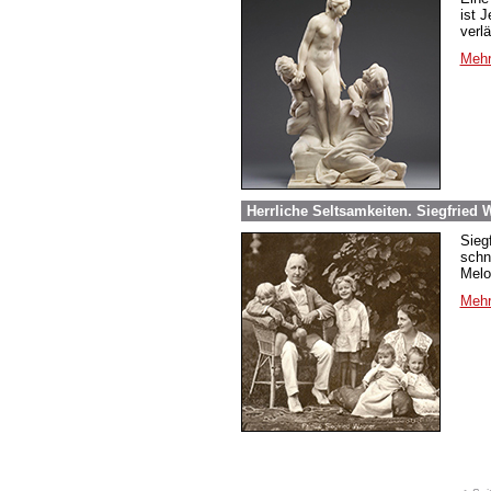
ist 
verlä
Mehr
Herrliche Seltsamkeiten. Siegfried
Sieg
schn
Melo
Mehr