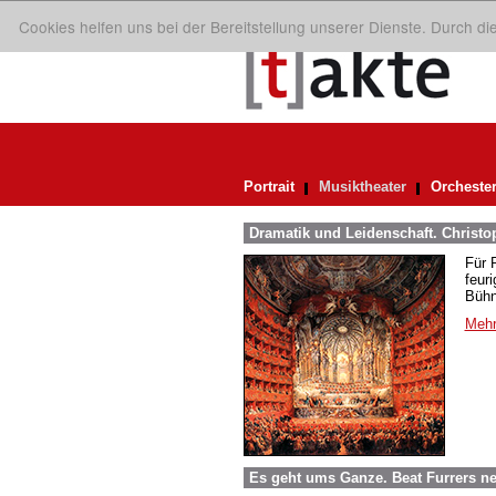
Cookies helfen uns bei der Bereitstellung unserer Dienste. Durch d
Portrait
Musiktheater
Orcheste
Dramatik und Leidenschaft. Christo
Für 
feur
Bühn
Mehr
Es geht ums Ganze. Beat Furrers ne