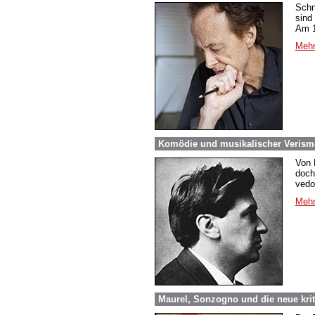
Schn
sind
Am 1
Mehr
Komödie und musikalischer Verism
Von 
doch
vedo
Mehr
Maurel, Sonzogno und die neue kri