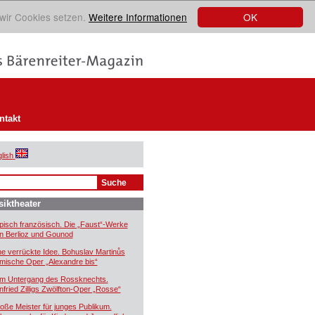
OK
 wir Cookies setzen.
Weitere Informationen
ntakt
lish
iktheater
pisch französisch. Die „Faust“-Werke
n Berlioz und Gounod
ne verrückte Idee. Bohuslav Martinůs
mische Oper „Alexandre bis“
m Untergang des Rossknechts.
nfried Zilligs Zwölfton-Oper „Rosse“
oße Meister für junges Publikum.