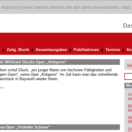
ie Nutzung unserer Dienste erklären Sie sich damit einverstanden, dass
r
Zeitg. Musik
Gesamtausgaben
Publikationen
Termine
Ko
ph Willibald Glucks Oper „Antigono“
Eng
Rom schuf Gluck, „ein junger Mann von höchsten Fähigkeiten und
igem Geist“, seine Oper „Antigono“. Im Juli kann man das mitreißende
enstück in Bayreuth wieder hören.
Mus
...
Ty
vo
Ei
ko
Vo
Wi
ue Oper „Violetter Schnee“
Gr