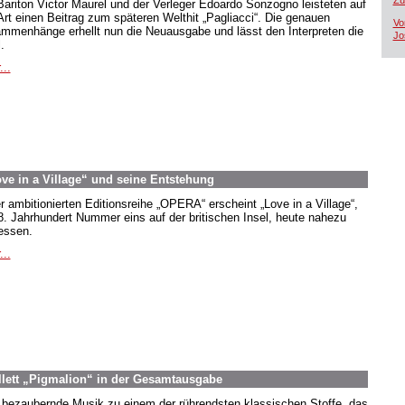
Zü
Bariton Victor Maurel und der Verleger Edoardo Sonzogno leisteten auf
 Art einen Beitrag zum späteren Welthit „Pagliacci“. Die genauen
Vo
mmenhänge erhellt nun die Neuausgabe und lässt den Interpreten die
Jo
.
...
ove in a Village“ und seine Entstehung
er ambitionierten Editionsreihe „OPERA“ erscheint „Love in a Village“,
8. Jahrhundert Nummer eins auf der britischen Insel, heute nahezu
essen.
...
allett „Pigmalion“ in der Gesamtausgabe
 bezaubernde Musik zu einem der rührendsten klassischen Stoffe, das