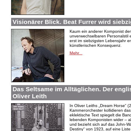
Visionärer Blick. Beat Furrer wird siebzi
Kaum ein anderer Komponist der
unverwechselbaren Personalstil en
erst im siebzigsten Lebensjahr er
künstlerischen Konsequenz.
Mehr...
Das Seltsame im Alltäglichen. Der engl
Oliver Leith
In Oliver Leiths „Dream Horse“ (
Kammerorchester kollidieren das
eklektische Text spiegelt die Ban
lebenden Komponisten wider – a
und bezieht sich auf das John-W
Destiny“ von 1923, auf eine Lis