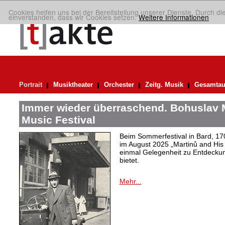
Cookies helfen uns bei der Bereitstellung unserer Dienste. Durch di
einverstanden, dass wir Cookies setzen.
Weitere Informationen
Portrait
Musiktheater
Orchester
Zeitg. Musik
Gesamtau
Immer wieder überraschend. Bohuslav 
Music Festival
Beim Sommerfestival in Bard, 17
im August 2025 „Martinů and His 
einmal Gelegenheit zu Entdeck
bietet.
Mehr...