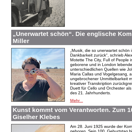
„Unerwartet schön“. Die englische Kom
Miller
„Musik, die so unerwartet schön is
Dankbarkeit zurück“, schrieb Ale
Motette The City, Full of People
geborene und in London lebende 
unterschiedlichen Quellen wie J
Maria Callas und Vogelgesang, a
ungebrochener Unmittelbarkeit m
kreativer Transkription zurückgre
Duett für Cello und Orchester al
des 21. Jahrhunderts.
Mehr...
Kunst kommt vom Verantworten. Zum 10
Giselher Klebes
Am 28. Juni 1925 wurde der Kom
geboren. Sein 100. Geburtstag bi