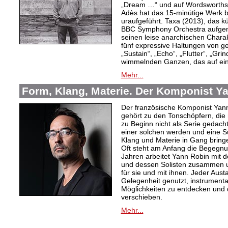
„Dream …“ und auf Wordsworths
Adès hat das 15-minütige Werk 
uraufgeführt. Taxa (2013), das k
BBC Symphony Orchestra aufgen
seinen leise anarchischen Charak
fünf expressive Haltungen von 
„Sustain“, „Echo“, „Flutter“, „Gr
wimmelnden Ganzen, das auf ein
Mehr...
Form, Klang, Materie. Der Komponist Y
Der französische Komponist Yan
gehört zu den Tonschöpfern, die 
zu Beginn nicht als Serie gedacht
einer solchen werden und eine 
Klang und Materie in Gang bring
Oft steht am Anfang die Begegnu
Jahren arbeitet Yann Robin mit 
und dessen Solisten zusammen u
für sie und mit ihnen. Jeder Aus
Gelegenheit genutzt, instrument
Möglichkeiten zu entdecken und 
verschieben.
Mehr...