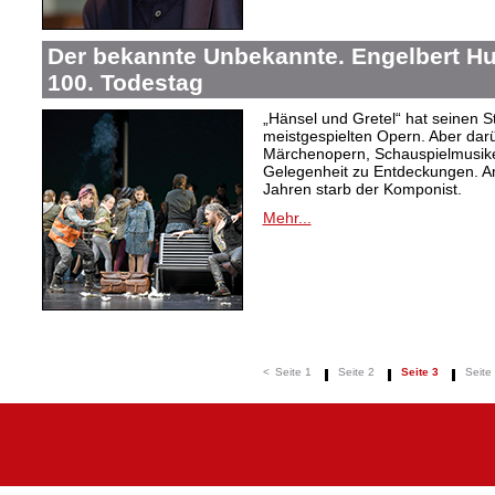
Der bekannte Unbekannte. Engelbert H
100. Todestag
„Hänsel und Gretel“ hat seinen 
meistgespielten Opern. Aber dar
Märchenopern, Schauspielmusike
Gelegenheit zu Entdeckungen. A
Jahren starb der Komponist.
Mehr...
<
Seite 1
Seite 2
Seite 3
Seite