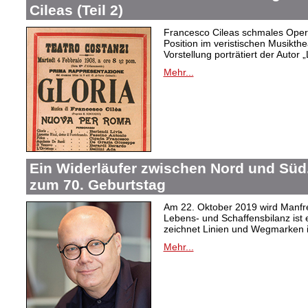
Cileas (Teil 2)
Francesco Cileas schmales Oper
Position im veristischen Musikthea
Vorstellung porträtiert der Autor „
Mehr...
Ein Widerläufer zwischen Nord und Süd
zum 70. Geburtstag
Am 22. Oktober 2019 wird Manfre
Lebens- und Schaffensbilanz ist 
zeichnet Linien und Wegmarken 
Mehr...