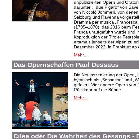
unpublizierten Opern und Oratori
darunter „I due Figaro“ von Sav
von Niccoló Jommelli, von denen
Salzburg und Ravenna vorgestellt
Dramma per musica „Francesca d
(1795–1870), das 2016 beim Festiv
Franca uraufgeführt wurde und in
Koproduktion der Tiroler Festspie
erstmals jenseits der Alpen zu er
Dezember 2022, in Frankfurt ab
Mehr...
Das Opernschaffen Paul Dessaus
Die Neuinszenierung der Oper „L
hymnisch als „Sensation“ und „W
gefeiert. Vier andere Opern von 
Rückkehr auf die Bühne.
Mehr...
Cilea oder Die Wahrheit des Gesangs -