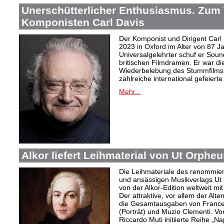
Unerschütterlicher Enthusiasmus. Zum
Komponisten Carl Davis
Der Komponist und Dirigent Carl
2023 in Oxford im Alter von 87 J
Universalgelehrter schuf er Sound
britischen Filmdramen. Er war die
Wiederbelebung des Stummfilms 
zahlreiche international gefeierte
Mehr...
Alkor liefert Leihmaterial von Ut Orphe
Die Leihmateriale des renommier
und ansässigen Musikverlags Ut 
von der Alkor-Edition weltweit mi
Der attraktive, vor allem der Al
die Gesamtausgaben von Frances
(Porträt) und Muzio Clementi. Vo
Riccardo Muti initiierte Reihe „Na