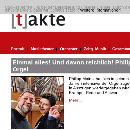
Cookies helfen uns bei der Bereitstellung unserer Dienste. Durch di
einverstanden, dass wir Cookies setzen.
Weitere Informationen
Portrait
Musiktheater
Orchester
Zeitg. Musik
Gesamtau
Einmal alles! Und davon reichlich! Phil
Orgel
Philipp Maintz hat sich in seine
Jahren intensiver der Orgel zuge
in Auszügen wiedergegeben wird,
Krampe, Rede und Antwort.
Mehr...