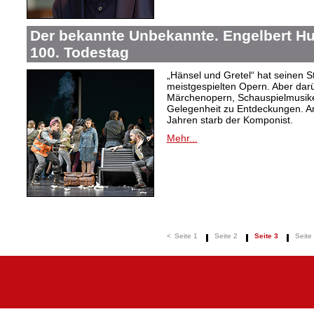
Der bekannte Unbekannte. Engelbert H
100. Todestag
„Hänsel und Gretel“ hat seinen 
meistgespielten Opern. Aber dar
Märchenopern, Schauspielmusike
Gelegenheit zu Entdeckungen. A
Jahren starb der Komponist.
Mehr...
<
Seite 1
Seite 2
Seite 3
Seite