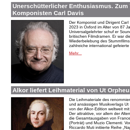
Unerschütterlicher Enthusiasmus. Zum
Komponisten Carl Davis
Der Komponist und Dirigent Carl
2023 in Oxford im Alter von 87 J
Universalgelehrter schuf er Sound
britischen Filmdramen. Er war die
Wiederbelebung des Stummfilms 
zahlreiche international gefeierte
Mehr...
Alkor liefert Leihmaterial von Ut Orphe
Die Leihmateriale des renommier
und ansässigen Musikverlags Ut 
von der Alkor-Edition weltweit mi
Der attraktive, vor allem der Al
die Gesamtausgaben von Frances
(Porträt) und Muzio Clementi. Vo
Riccardo Muti initiierte Reihe „Na