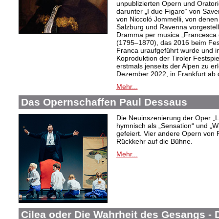
unpublizierten Opern und Oratori
darunter „I due Figaro“ von Sav
von Niccoló Jommelli, von denen
Salzburg und Ravenna vorgestellt
Dramma per musica „Francesca d
(1795–1870), das 2016 beim Festiv
Franca uraufgeführt wurde und in
Koproduktion der Tiroler Festspie
erstmals jenseits der Alpen zu er
Dezember 2022, in Frankfurt ab
Mehr...
Das Opernschaffen Paul Dessaus
Die Neuinszenierung der Oper „L
hymnisch als „Sensation“ und „W
gefeiert. Vier andere Opern von 
Rückkehr auf die Bühne.
Mehr...
Cilea oder Die Wahrheit des Gesangs -