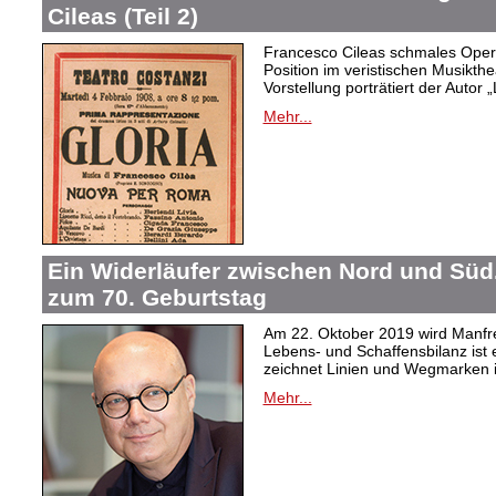
Cileas (Teil 2)
Francesco Cileas schmales Oper
Position im veristischen Musikthea
Vorstellung porträtiert der Autor „
Mehr...
Ein Widerläufer zwischen Nord und Süd
zum 70. Geburtstag
Am 22. Oktober 2019 wird Manfre
Lebens- und Schaffensbilanz ist 
zeichnet Linien und Wegmarken 
Mehr...