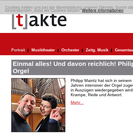
Cookies helfen uns bei der Bereitstellung unserer Dienste. Durch di
einverstanden, dass wir Cookies setzen.
Weitere Informationen
Portrait
Musiktheater
Orchester
Zeitg. Musik
Gesamtau
Einmal alles! Und davon reichlich! Phil
Orgel
Philipp Maintz hat sich in seine
Jahren intensiver der Orgel zuge
in Auszügen wiedergegeben wird,
Krampe, Rede und Antwort.
Mehr...