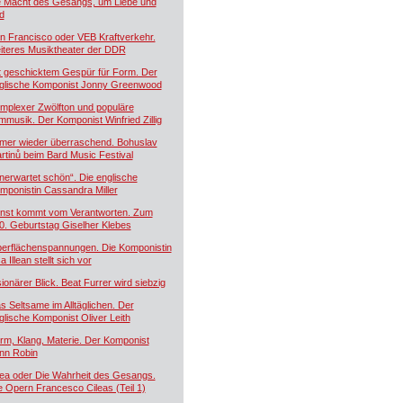
e Macht des Gesangs, um Liebe und
d
n Francisco oder VEB Kraftverkehr.
iteres Musiktheater der DDR
t geschicktem Gespür für Form. Der
glische Komponist Jonny Greenwood
mplexer Zwölfton und populäre
lmmusik. Der Komponist Winfried Zillig
mer wieder überraschend. Bohuslav
rtinů beim Bard Music Festival
nerwartet schön“. Die englische
mponistin Cassandra Miller
nst kommt vom Verantworten. Zum
0. Geburtstag Giselher Klebes
erflächenspannungen. Die Komponistin
a Illean stellt sich vor
sionärer Blick. Beat Furrer wird siebzig
s Seltsame im Alltäglichen. Der
glische Komponist Oliver Leith
rm, Klang, Materie. Der Komponist
nn Robin
lea oder Die Wahrheit des Gesangs.
e Opern Francesco Cileas (Teil 1)