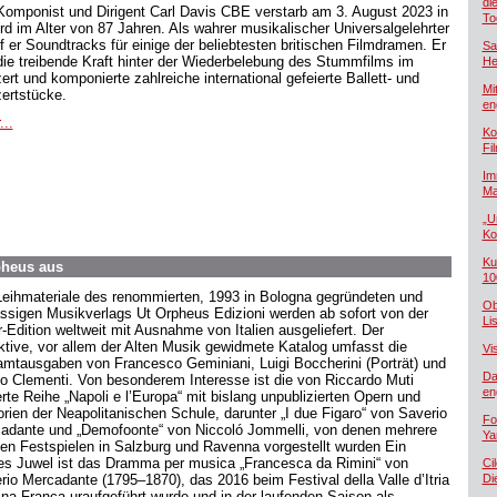
di
Komponist und Dirigent Carl Davis CBE verstarb am 3. August 2023 in
To
rd im Alter von 87 Jahren. Als wahrer musikalischer Universalgelehrter
f er Soundtracks für einige der beliebtesten britischen Filmdramen. Er
Sa
die treibende Kraft hinter der Wiederbelebung des Stummfilms im
He
ert und komponierte zahlreiche international gefeierte Ballett- und
Mi
ertstücke.
en
...
Ko
Fi
Im
Ma
„U
Ko
Ku
rpheus aus
10
Leihmateriale des renommierten, 1993 in Bologna gegründeten und
Ob
ssigen Musikverlags Ut Orpheus Edizioni werden ab sofort von der
Lis
r-Edition weltweit mit Ausnahme von Italien ausgeliefert. Der
aktive, vor allem der Alten Musik gewidmete Katalog umfasst die
Vi
mtausgaben von Francesco Geminiani, Luigi Boccherini (Porträt) und
Da
o Clementi. Von besonderem Interesse ist die von Riccardo Muti
en
ierte Reihe „Napoli e l’Europa“ mit bislang unpublizierten Opern und
orien der Neapolitanischen Schule, darunter „I due Figaro“ von Saverio
Fo
adante und „Demofoonte“ von Niccoló Jommelli, von denen mehrere
Ya
den Festspielen in Salzburg und Ravenna vorgestellt wurden Ein
es Juwel ist das Dramma per musica „Francesca da Rimini“ von
Ci
rio Mercadante (1795–1870), das 2016 beim Festival della Valle d’Itria
Di
ina Franca uraufgeführt wurde und in der laufenden Saison als