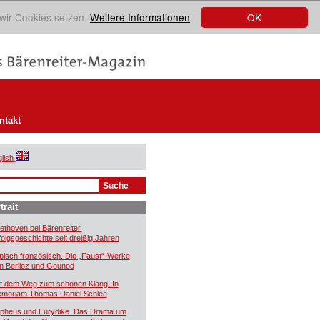
OK
 wir Cookies setzen.
Weitere Informationen
ntakt
lish
trait
ethoven bei Bärenreiter.
folgsgeschichte seit dreißig Jahren
pisch französisch. Die „Faust“-Werke
n Berlioz und Gounod
f dem Weg zum schönen Klang. In
moriam Thomas Daniel Schlee
pheus und Eurydike. Das Drama um