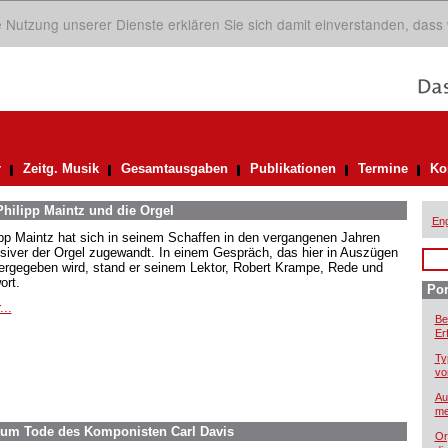
ie Nutzung unserer Dienste erklären Sie sich damit einverstanden, dass
r
Zeitg. Musik
Gesamtausgaben
Publikationen
Termine
Ko
Philipp Maintz und die Orgel
Eng
ipp Maintz hat sich in seinem Schaffen in den vergangenen Jahren
nsiver der Orgel zugewandt. In einem Gespräch, das hier in Auszügen
ergegeben wird, stand er seinem Lektor, Robert Krampe, Rede und
ort.
Por
...
Be
Er
Ty
vo
Au
me
Zum Tode des Komponisten Carl Davis
Or