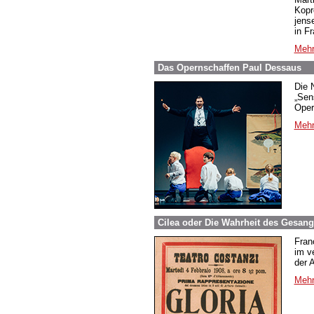
Kopr
jens
in F
Mehr
Das Opernschaffen Paul Dessaus
Die 
„Sen
Oper
Mehr
Cilea oder Die Wahrheit des Gesangs
Fran
im ve
der A
Mehr