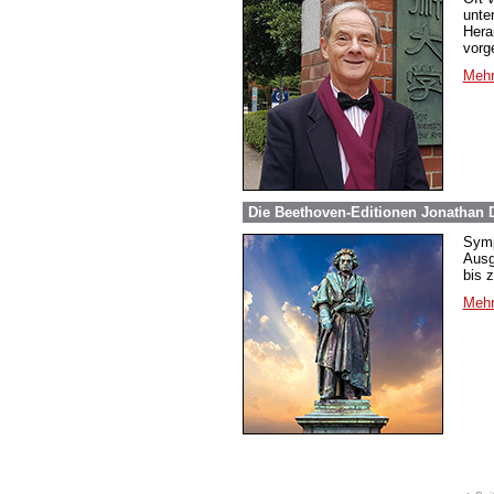
unte
Hera
vorg
Mehr
Die Beethoven-Editionen Jonathan D
Symp
Ausg
bis z
Mehr