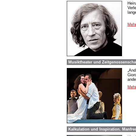
Hein
Verl
lang
Mehr
Musiktheater und Zeitgenossenscha
„And
Gior
ande
Mehr
Kalkulation und Inspiration. Manfre