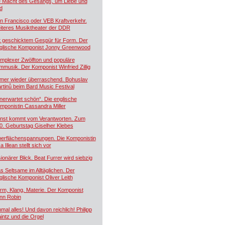
e Macht des Gesangs, um Liebe und
d
n Francisco oder VEB Kraftverkehr.
iteres Musiktheater der DDR
t geschicktem Gespür für Form. Der
glische Komponist Jonny Greenwood
mplexer Zwölfton und populäre
lmmusik. Der Komponist Winfried Zillig
mer wieder überraschend. Bohuslav
rtinů beim Bard Music Festival
nerwartet schön“. Die englische
mponistin Cassandra Miller
nst kommt vom Verantworten. Zum
0. Geburtstag Giselher Klebes
erflächenspannungen. Die Komponistin
a Illean stellt sich vor
sionärer Blick. Beat Furrer wird siebzig
s Seltsame im Alltäglichen. Der
glische Komponist Oliver Leith
rm, Klang, Materie. Der Komponist
nn Robin
nmal alles! Und davon reichlich! Philipp
intz und die Orgel