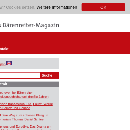
OK
 wir Cookies setzen.
Weitere Informationen
ntakt
lish
trait
ethoven bei Bärenreiter.
folgsgeschichte seit dreißig Jahren
pisch französisch. Die „Faust“-Werke
n Berlioz und Gounod
f dem Weg zum schönen Klang. In
moriam Thomas Daniel Schlee
pheus und Eurydike. Das Drama um