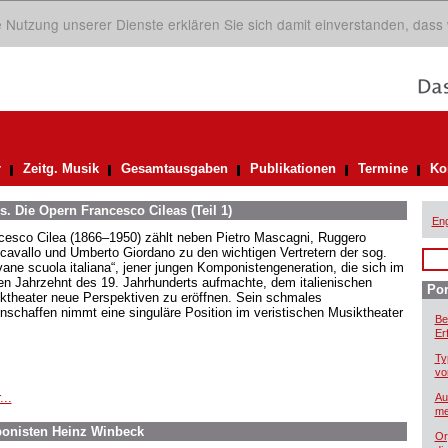
ie Nutzung unserer Dienste erklären Sie sich damit einverstanden, dass
r
Zeitg. Musik
Gesamtausgaben
Publikationen
Termine
Ko
. Die Opern Francesco Cileas (Teil 1)
Eng
cesco Cilea (1866–1950) zählt neben Pietro Mascagni, Ruggero
cavallo und Umberto Giordano zu den wichtigen Vertretern der sog.
vane scuola italiana“, jener jungen Komponistengeneration, die sich im
ten Jahrzehnt des 19. Jahrhunderts aufmachte, dem italienischen
Por
ktheater neue Perspektiven zu eröffnen. Sein schmales
nschaffen nimmt eine singuläre Position im veristischen Musiktheater
Be
Er
Ty
vo
...
Au
me
onisten Heinz Winbeck
Or