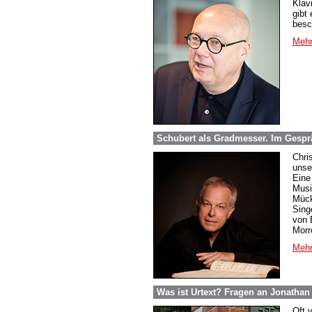
Klav
gibt
besc
Mehr
Schubert als Gradmesser. Im Gespr
Chri
unse
Eine
Musi
Mück
Sing
von 
Morr
Mehr
Was ist Urtext? Fragen an Jonathan
Oft v