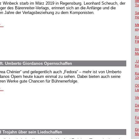
di
z Winbeck starb im März 2019 in Regensburg. Leonhard Scheuch, der
To
eger des Bärenreiter-Verlags, erinnert sich an die Anfänge und die
en Jahre der Verlagsbeziehung zu dem Komponisten.
Sa
He
...
Mi
en
Ko
Fi
Im
Ma
„U
ft. Umberto Giordanos Opernschaffen
Ko
rea Chénier“ und gelegentlich auch „Fedora“ – mehr ist von Umberto
Ku
danos Opern heute kaum einmal zu sehen. Dabei bieten auch seine
10
ren Werke gute Chancen für Bühnenerfolge.
Ob
...
Lis
Vi
Da
en
Fo
Ya
Ei
d Trojahn über sein Liedschaffen
Ma