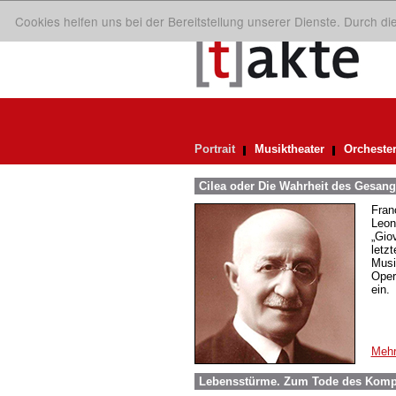
Cookies helfen uns bei der Bereitstellung unserer Dienste. Durch d
Portrait
Musiktheater
Orcheste
Cilea oder Die Wahrheit des Gesangs
Fran
Leon
„Gio
letz
Musi
Oper
ein.
Mehr
Lebensstürme. Zum Tode des Komp