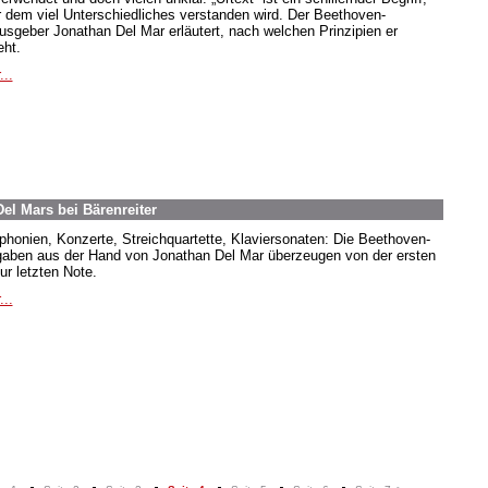
r dem viel Unterschiedliches verstanden wird. Der Beethoven-
usgeber Jonathan Del Mar erläutert, nach welchen Prinzipien er
eht.
...
el Mars bei Bärenreiter
honien, Konzerte, Streichquartette, Klaviersonaten: Die Beethoven-
aben aus der Hand von Jonathan Del Mar überzeugen von der ersten
ur letzten Note.
...