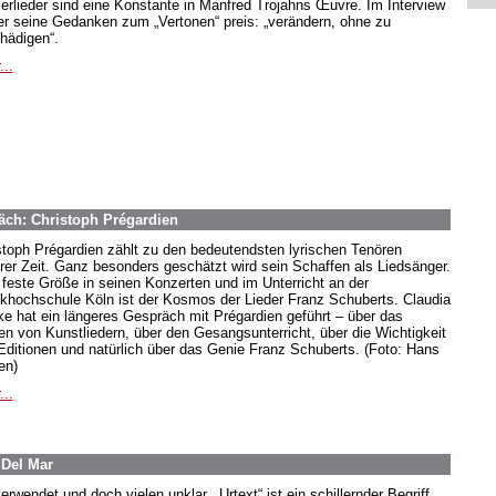
ierlieder sind eine Konstante in Manfred Trojahns Œuvre. Im Interview
 er seine Gedanken zum „Vertonen“ preis: „verändern, ohne zu
hädigen“.
...
äch: Christoph Prégardien
stoph Prégardien zählt zu den bedeutendsten lyrischen Tenören
rer Zeit. Ganz besonders geschätzt wird sein Schaffen als Liedsänger.
 feste Größe in seinen Konzerten und im Unterricht an der
khochschule Köln ist der Kosmos der Lieder Franz Schuberts. Claudia
e hat ein längeres Gespräch mit Prégardien geführt – über das
en von Kunstliedern, über den Gesangsunterricht, über die Wichtigkeit
Editionen und natürlich über das Genie Franz Schuberts. (Foto: Hans
en)
...
 Del Mar
erwendet und doch vielen unklar. „Urtext“ ist ein schillernder Begriff,