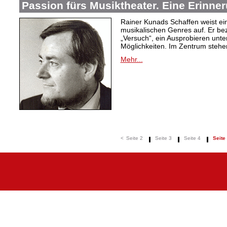
Passion fürs Musiktheater. Eine Erinne
Rainer Kunads Schaffen weist ein
musikalischen Genres auf. Er be
„Versuch“, ein Ausprobieren unte
Möglichkeiten. Im Zentrum stehen
Mehr...
<
Seite 2
Seite 3
Seite 4
Seite