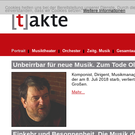
Cookies helfen uns bei der Bereitstellung unserer Dienste. Durch di
einverstanden, dass wir Cookies setzen.
Weitere Informationen
Portrait
Musiktheater
Orchester
Zeitg. Musik
Gesamtau
Unbeirrbar für neue Musik. Zum Tode O
Komponist, Dirigent, Musikmanag
der am 8. Juli 2018 starb, verlier
Großen.
Mehr...
Einkehr und Besonnenheit. Die Musik d