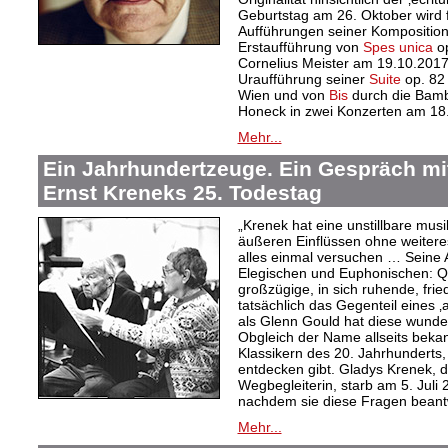
Geburtstag am 26. Oktober wird f
Aufführungen seiner Kompositione
Erstaufführung von
Spes unica
op
Cornelius Meister am 19.10.2017
Uraufführung seiner
Suite
op. 82
Wien und von
Bis
durch die Bamb
Honeck in zwei Konzerten am 18.
Mehr...
Ein Jahrhundertzeuge. Ein Gespräch mi
Ernst Kreneks 25. Todestag
„Krenek hat eine unstillbare mus
äußeren Einflüssen ohne weiteres
alles einmal versuchen … Seine A
Elegischen und Euphonischen: Qua
großzügige, in sich ruhende, fried
tatsächlich das Gegenteil eines ‚a
als Glenn Gould hat diese wund
Obgleich der Name allseits bekann
Klassikern des 20. Jahrhunderts,
entdecken gibt. Gladys Krenek, d
Wegbegleiterin, starb am 5. Juli
nachdem sie diese Fragen beantw
Mehr...