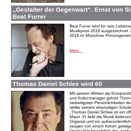
„Gestalter der Gegenwart“. Ernst von 
Beat Furrer
Beat Furrer wird für sein Leben
Musikpreis 2018 ausgezeichnet. D
2018 im Münchner Prinzregentent
Mehr...
Thomas Daniel Schlee wird 60
Mit seinem Wirken als Komponist,
und Kulturmanager gehört Thoma
vielseitigsten Persönlichkeiten d
stellte seinem ehemaligen Schüle
„Thomas Daniel Schlee ist ein offe
Mann. Er liebt die Musik leidensch
Organist und ein außerordentlic
zeugen von einem hohen geistige
Originalität hinsichtlich der ‚écri