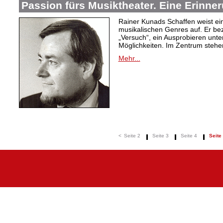
Passion fürs Musiktheater. Eine Erinne
Rainer Kunads Schaffen weist ein
musikalischen Genres auf. Er be
„Versuch“, ein Ausprobieren unte
Möglichkeiten. Im Zentrum stehen
Mehr...
<
Seite 2
Seite 3
Seite 4
Seite