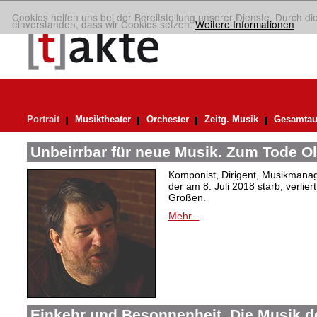
Cookies helfen uns bei der Bereitstellung unserer Dienste. Durch di
einverstanden, dass wir Cookies setzen.
Weitere Informationen
Portrait
Musiktheater
Orchester
Zeitg. Musik
Gesamtau
Unbeirrbar für neue Musik. Zum Tode O
Komponist, Dirigent, Musikmanag
der am 8. Juli 2018 starb, verlier
Großen.
Mehr...
Einkehr und Besonnenheit. Die Musik d