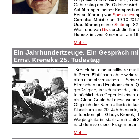
Geburtstag am 26. Oktober wird f
Aufführungen seiner Kompositione
Erstaufführung von
Spes unica
op
Cornelius Meister am 19.10.2017
Uraufführung seiner
Suite
op. 82
Wien und von
Bis
durch die Bamb
Honeck in zwei Konzerten am 18.
Mehr...
Ein Jahrhundertzeuge. Ein Gespräch mi
Ernst Kreneks 25. Todestag
„Krenek hat eine unstillbare mus
äußeren Einflüssen ohne weiteres
alles einmal versuchen … Seine A
Elegischen und Euphonischen: Qua
großzügige, in sich ruhende, fried
tatsächlich das Gegenteil eines ‚a
als Glenn Gould hat diese wund
Obgleich der Name allseits bekann
Klassikern des 20. Jahrhunderts,
entdecken gibt. Gladys Krenek, d
Wegbegleiterin, starb am 5. Juli
nachdem sie diese Fragen beantw
Mehr...