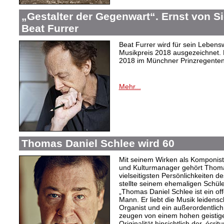
„Gestalter der Gegenwart“. Ernst von 
Beat Furrer
Beat Furrer wird für sein Leben
Musikpreis 2018 ausgezeichnet. D
2018 im Münchner Prinzregentent
Mehr...
Thomas Daniel Schlee wird 60
Mit seinem Wirken als Komponist,
und Kulturmanager gehört Thoma
vielseitigsten Persönlichkeiten d
stellte seinem ehemaligen Schüle
„Thomas Daniel Schlee ist ein offe
Mann. Er liebt die Musik leidensch
Organist und ein außerordentlic
zeugen von einem hohen geistige
Originalität hinsichtlich der ‚écri