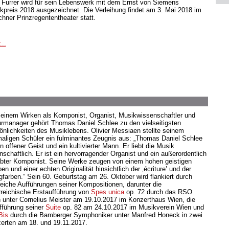
 Furrer wird für sein Lebenswerk mit dem Ernst von Siemens
kpreis 2018 ausgezeichnet. Die Verleihung findet am 3. Mai 2018 im
hner Prinzregententheater statt.
...
seinem Wirken als Komponist, Organist, Musikwissenschaftler und
urmanager gehört Thomas Daniel Schlee zu den vielseitigsten
önlichkeiten des Musiklebens. Olivier Messiaen stellte seinem
aligen Schüler ein fulminantes Zeugnis aus: „Thomas Daniel Schlee
in offener Geist und ein kultivierter Mann. Er liebt die Musik
nschaftlich. Er ist ein hervorragender Organist und ein außerordentlich
bter Komponist. Seine Werke zeugen von einem hohen geistigen
en und einer echten Originalität hinsichtlich der ‚écriture’ und der
gfarben.“ Sein 60. Geburtstag am 26. Oktober wird flankiert durch
reiche Aufführungen seiner Kompositionen, darunter die
rreichische Erstaufführung von
Spes unica
op. 72 durch das RSO
 unter Cornelius Meister am 19.10.2017 im Konzerthaus Wien, die
fführung seiner
Suite
op. 82 am 24.10.2017 im Musikverein Wien und
Bis
durch die Bamberger Symphoniker unter Manfred Honeck in zwei
erten am 18. und 19.11.2017.