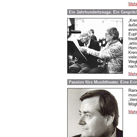
Mehr
Ein Jahrhundertzeuge. Ein Gespräch
„Kre
äuße
einm
Euph
fried
‚art
Homm
Kren
viel
Wegb
nach
Mehr
Passion fürs Musiktheater. Eine Er
Rain
musi
„Ver
Mögl
Mehr