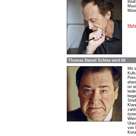
Beat
Musi
Münc
Mehr
Thomas Daniel Schlee wird 60
Mit 
Kult
Pers
ehem
ist e
leide
bega
Streb
Klan
zahl
öste
Wien
Urau
von
Konz