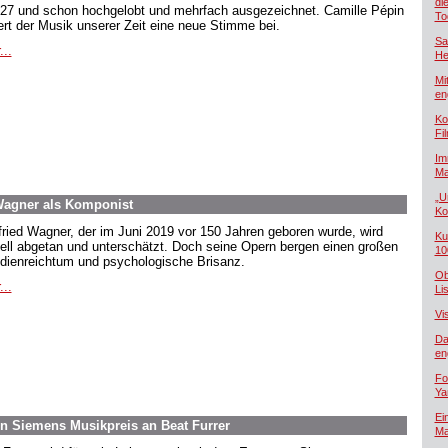
di
 27 und schon hochgelobt und mehrfach ausgezeichnet. Camille Pépin
To
ert der Musik unserer Zeit eine neue Stimme bei.
Sa
...
He
Mi
en
Ko
Fi
Im
Ma
„U
 Wagner als Komponist
Ko
fried Wagner, der im Juni 2019 vor 150 Jahren geboren wurde, wird
Ku
ell abgetan und unterschätzt. Doch seine Opern bergen einen großen
10
dienreichtum und psychologische Brisanz.
Ob
...
Lis
Vi
Da
en
Fo
Ya
Ei
on Siemens Musikpreis an Beat Furrer
Ma