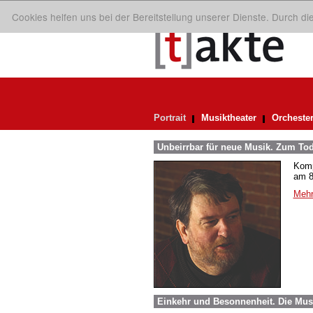
Cookies helfen uns bei der Bereitstellung unserer Dienste. Durch d
Portrait
Musiktheater
Orcheste
Unbeirrbar für neue Musik. Zum To
Komp
am 8.
Mehr
Einkehr und Besonnenheit. Die Mus