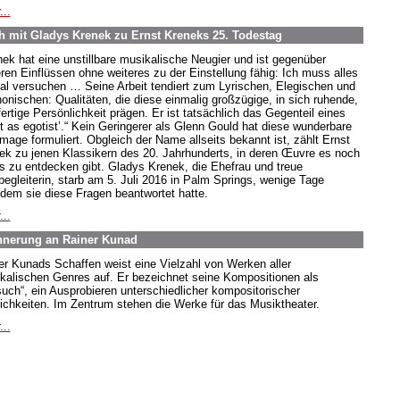
...
 mit Gladys Krenek zu Ernst Kreneks 25. Todestag
nek hat eine unstillbare musikalische Neugier und ist gegenüber
ren Einflüssen ohne weiteres zu der Einstellung fähig: Ich muss alles
al versuchen … Seine Arbeit tendiert zum Lyrischen, Elegischen und
onischen: Qualitäten, die diese einmalig großzügige, in sich ruhende,
fertige Persönlichkeit prägen. Er ist tatsächlich das Gegenteil eines
ist as egotist’.“ Kein Geringerer als Glenn Gould hat diese wunderbare
age formuliert. Obgleich der Name allseits bekannt ist, zählt Ernst
ek zu jenen Klassikern des 20. Jahrhunderts, in deren Œuvre es noch
es zu entdecken gibt. Gladys Krenek, die Ehefrau und treue
egleiterin, starb am 5. Juli 2016 in Palm Springs, wenige Tage
dem sie diese Fragen beantwortet hatte.
...
innerung an Rainer Kunad
er Kunads Schaffen weist eine Vielzahl von Werken aller
kalischen Genres auf. Er bezeichnet seine Kompositionen als
such“, ein Ausprobieren unterschiedlicher kompositorischer
ichkeiten. Im Zentrum stehen die Werke für das Musiktheater.
...