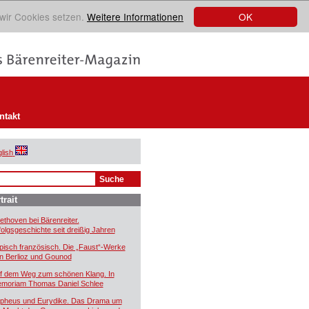
OK
 wir Cookies setzen.
Weitere Informationen
ntakt
lish
trait
ethoven bei Bärenreiter.
folgsgeschichte seit dreißig Jahren
pisch französisch. Die „Faust“-Werke
n Berlioz und Gounod
f dem Weg zum schönen Klang. In
moriam Thomas Daniel Schlee
pheus und Eurydike. Das Drama um