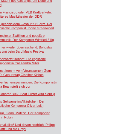
e Macht des Gesangs, um Liebe und
d
n Francisco oder VEB Kraftverkehr.
iteres Musiktheater der DDR
t geschicktem Gespür für Form. Der
glische Komponist Jonny Greenwood
mplexer Zwölfton und populäre
lmmusik. Der Komponist Winfried Zillig
mer wieder überraschend. Bohuslav
rtinů beim Bard Music Festival
nerwartet schön“. Die englische
mponistin Cassandra Miller
nst kommt vom Verantworten. Zum
0. Geburtstag Giselher Klebes
erflächenspannungen. Die Komponistin
a Illean stellt sich vor
sionärer Blick. Beat Furrer wird siebzig
s Seltsame im Alltäglichen. Der
glische Komponist Oliver Leith
rm, Klang, Materie. Der Komponist
nn Robin
nmal alles! Und davon reichlich! Philipp
intz und die Orgel