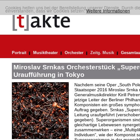
Cookies helfen uns bei der Bereitstellung unserer Dienste. Durch di
einverstanden, dass wir Cookies setzen.
Weitere Informationen
Portrait
Musiktheater
Orchester
Zeitg. Musik
Gesamtau
Miroslav Srnkas Orchesterstück „Supe
Uraufführung in Tokyo
Nachdem seine Oper „South Pole“
Staatsoper 2016 Miroslav Srnka
Generalmusikdirektor Kirill Petr
jetzige Leiter der Berliner Philh
Komponisten ein großes symphoni
Auftrag gegeben. Srnkas „Super
Leitung uraufgeführt (verschobe
gegeben). Superorganismen sind
gleichartige Lebewesen synergeti
zusammenwirken – eine „Multiplika
Individuen“, wie der Komponist sag
Superorganismen in der menschli