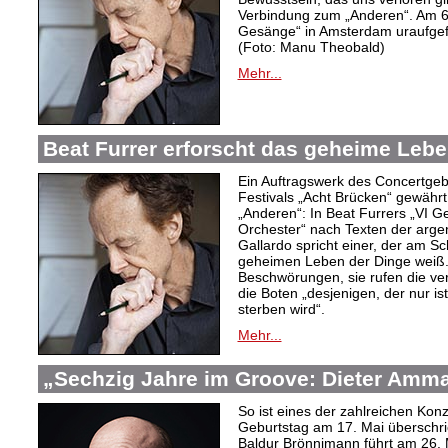
Verbindung zum „Anderen“. Am 6
Gesänge“ in Amsterdam uraufgef
(Foto: Manu Theobald)
Mehr...
Beat Furrer erforscht das geheime Lebe
Ein Auftragswerk des Concertge
Festivals „Acht Brücken“ gewährt 
„Anderen“: In Beat Furrers „VI 
Orchester“ nach Texten der argent
Gallardo spricht einer, der am S
geheimen Leben der Dinge weiß.
Beschwörungen, sie rufen die ver
die Boten „desjenigen, der nur is
sterben wird“.
Mehr...
„Sechzig Jahre im Groove: Dieter Amm
So ist eines der zahlreichen Ko
Geburtstag am 17. Mai überschrie
Baldur Brönnimann führt am 26. 