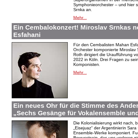
Symphonieorchester – und hier s
Srnka an.
Mehr...
Ein Cembalokonzert! Miroslav Srnkas 
Esfahani
Für den Cembalisten Mahan Esfa
Orchester komponierte Miroslav 
Roth dirigiert die Uraufführung v
2022 in Köln. Drei Fragen zu s
Komponisten.
Mehr...
Ein neues Ohr für die Stimme des Ander
„Sechs Gesänge für Vokalensemble und
Die Kolonialisierung wirkt nach,
„Eisejuaz“ der Argentinierin Sara
Ensemble-Werke komponiert. Fur
Bewusstsein, das uns verloren g