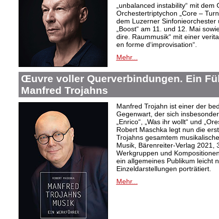
„unbalanced instability“ mit de
Orchestertriptychon „Core – Turn
dem Luzerner Sinfonieorchester 
„Boost“ am 11. und 12. Mai sowie
dire. Raummusik“ mit einer veri
en forme d‘improvisation“.
Mehr...
Œuvre voller Querverbindungen. Ein Fü
Manfred Trojahns
Manfred Trojahn ist einer der b
Gegenwart, der sich insbesonde
„Enrico“, „Was ihr wollt“ und „O
Robert Maschka legt nun die ers
Trojahns gesamtem musikalische
Musik, Bärenreiter-Verlag 2021, 
Werkgruppen und Kompositionen w
ein allgemeines Publikum leicht 
Einzeldarstellungen porträtiert.
Mehr...