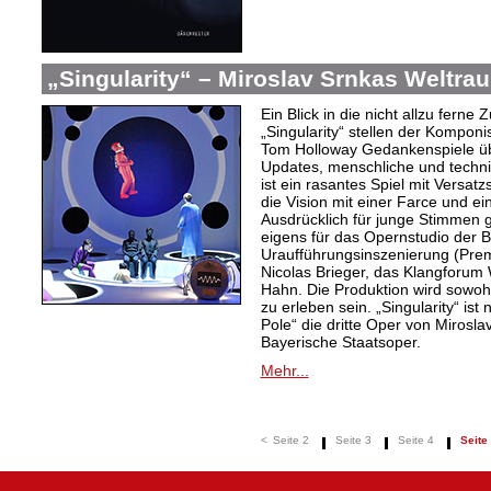
„Singularity“ – Miroslav Srnkas Weltr
Ein Blick in die nicht allzu ferne
„Singularity“ stellen der Komponi
Tom Holloway Gedankenspiele üb
Updates, menschliche und techni
ist ein rasantes Spiel mit Versat
die Vision mit einer Farce und e
Ausdrücklich für junge Stimmen g
eigens für das Opernstudio der B
Uraufführungsinszenierung (Prem
Nicolas Brieger, das Klangforum W
Hahn. Die Produktion wird sowohl
zu erleben sein. „Singularity“ i
Pole“ die dritte Oper von Mirosl
Bayerische Staatsoper.
Mehr...
<
Seite 2
Seite 3
Seite 4
Seite