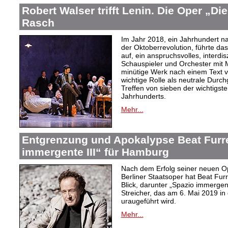
Robert Walser trifft Lenin. Die Oper „Di
Rasch
Im Jahr 2018, ein Jahrhundert n
der Oktoberrevolution, führte da
auf, ein anspruchsvolles, interdi
Schauspieler und Orchester mit 
minütige Werk nach einem Text 
wichtige Rolle als neutrale Durch
Treffen von sieben der wichtigste
Jahrhunderts.
Mehr...
Entgrenzung und Apokalypse Beat Furr
immergente III“ für Hamburg
Nach dem Erfolg seiner neuen Op
Berliner Staatsoper hat Beat Fur
Blick, darunter „Spazio immergen
Streicher, das am 6. Mai 2019 i
uraugeführt wird.
Mehr...