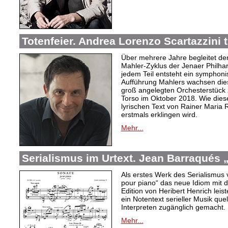
Totenfeier. Andrea Lorenzo Scartazzini t
Über mehrere Jahre begleitet de
Mahler-Zyklus der Jenaer Philha
jedem Teil entsteht ein symphoni
Aufführung Mahlers wachsen dies
groß angelegten Orchesterstüc
Torso im Oktober 2018. Wie diese
lyrischen Text von Rainer Maria 
erstmals erklingen wird.
Mehr...
Serialismus im Urtext. Jean Barraqués 
Als erstes Werk des Serialismus 
pour piano“ das neue Idiom mit 
Edition von Heribert Henrich leist
ein Notentext serieller Musik que
Interpreten zugänglich gemacht.
Mehr...