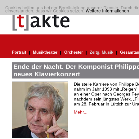
Cookies helfen uns bei der Bereitstellung unserer Dienste. Durch di
einverstanden, dass wir Cookies setzen.
Weitere Informationen
Portrait
Musiktheater
Orchester
Zeitg. Musik
Gesamtau
Ende der Nacht. Der Komponist Philip
neues Klavierkonzert
Die steile Karriere von Philipp
nahm im Jahr 1993 mit „Reigen“ 
an einer Oper nach Georges Fey
nachdem sein jüngstes Werk, „Fin
am 28. Februar in Lüttich zur U
Mehr...