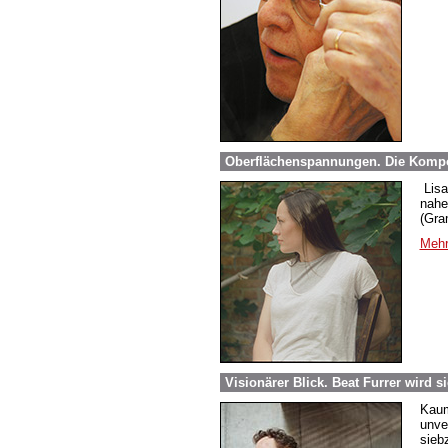
Oberflächenspannungen. Die Komponis
Lisa 
nahe
(Gra
Mehr
Visionärer Blick. Beat Furrer wird s
Kaum
unve
sieb