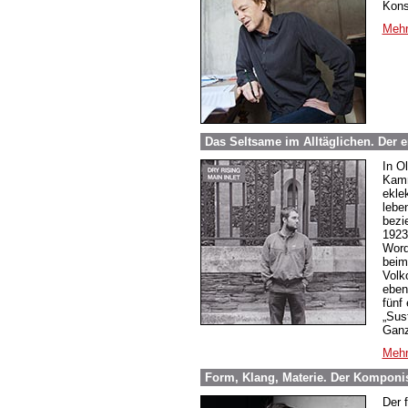
Kons
Mehr
Das Seltsame im Alltäglichen. Der 
In O
Kamm
ekle
lebe
bezi
1923
Word
beim
Volk
eben
fünf
„Sus
Ganz
Mehr
Form, Klang, Materie. Der Komponi
Der 