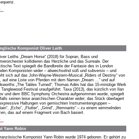
equenz.
...
englische Komponist Oliver Leith
liver Leiths „Dream Horse“ (2018) für Sopran, Bass und
erorchester kollidieren das Herzliche und das Surreale. Der
ktische Text spiegelt die Bandbreite der Fantasie des in London
nden Komponisten wider – abwechselnd süß und subversiv – und
eht sich auf das John-Wayne-Western-Musical „Riders of Destiny“ von
, auf eine Liste von Pferden mit dem Namen „Dream …“ und auf
sworths „The Tables Turned“; Thomas Adès hat das 15-minütige Werk
 Tanglewood Festival uraufgeführt. Taxa (2013), das kürzlich von Ilan
ov und dem BBC Symphony Orchestra aufgenommen wurde, spiegelt
falls seinen leise anarchischen Charakter wider; das Stück überlagert
 expressive Haltungen von gemischten Instrumentengruppen –
tain“, „Echo“, „Flutter“, „Grind“, „Remnants“ – zu einem wimmelnden
en, das auf einem Fragment von Bach basiert.
...
st Yann Robin
französische Komponist Yann Robin wurde 1974 geboren. Er gehört zu