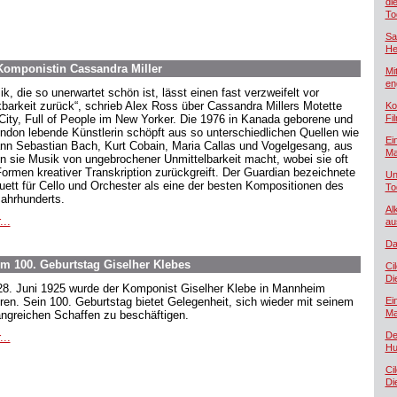
di
To
Sa
He
Komponistin Cassandra Miller
Mi
en
k, die so unerwartet schön ist, lässt einen fast verzweifelt vor
barkeit zurück“, schrieb Alex Ross über Cassandra Millers Motette
Ko
City, Full of People im New Yorker. Die 1976 in Kanada geborene und
Fi
ondon lebende Künstlerin schöpft aus so unterschiedlichen Quellen wie
Ei
nn Sebastian Bach, Kurt Cobain, Maria Callas und Vogelgesang, aus
Ma
n sie Musik von ungebrochener Unmittelbarkeit macht, wobei sie oft
Formen kreativer Transkription zurückgreift. Der Guardian bezeichnete
Un
Duett für Cello und Orchester als eine der besten Kompositionen des
To
Jahrhunderts.
Al
...
au
Da
 100. Geburtstag Giselher Klebes
Ci
Di
8. Juni 1925 wurde der Komponist Giselher Klebe in Mannheim
ren. Sein 100. Geburtstag bietet Gelegenheit, sich wieder mit seinem
Ei
Ma
ngreichen Schaffen zu beschäftigen.
De
...
Hu
Ci
Di