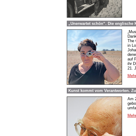
„Unerwartet schön“. Die englische 
„Musi
Dank
The 
in L
Joha
dene
auf 
ihr 
21. 
Mehr
Kunst kommt vom Verantworten. Zum
Am 2
gebo
umfa
Mehr