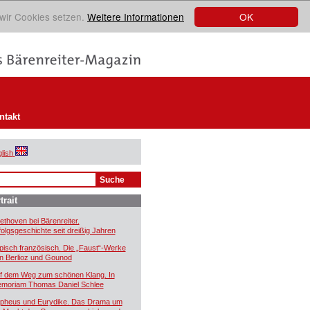
OK
 wir Cookies setzen.
Weitere Informationen
ntakt
lish
trait
ethoven bei Bärenreiter.
folgsgeschichte seit dreißig Jahren
pisch französisch. Die „Faust“-Werke
n Berlioz und Gounod
f dem Weg zum schönen Klang. In
moriam Thomas Daniel Schlee
pheus und Eurydike. Das Drama um