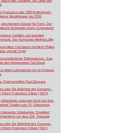
e Macht des Gesangs, um Liebe und
d
n Francisco oder VEB Kraftverkehr.
iteres Musiktheater der DDR
t geschicktem Gespür für Form. Der
glische Komponist Jonny Greenwood
mplexer Zwölfton und populäre
lmmusik. Der Komponist Winfried Zillig
nmal alles! Und davon reichlich! Philipp
intz und die Orgel
erschütterlicher Enthusiasmus. Zum
de des Komponisten Carl Davis
kor liefert Leihmaterial von Ut Orpheus
s
s Opernschaffen Paul Dessaus
lea oder Die Wahrheit des Gesangs -
e Opern Francesco Cileas (Teil 2)
n Widerläufer zwischen Nord und Süd.
nfred Trojahn zum 70. Geburtstag
r bekannte Unbekannte. Engelbert
mperdinck vor dem 100. Todestag
lea oder Die Wahrheit des Gesangs.
e Opern Francesco Cileas (Teil 1)