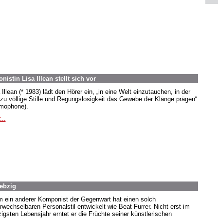
tin Lisa Illean stellt sich vor
Illean (* 1983) lädt den Hörer ein, „in eine Welt einzutauchen, in der
zu völlige Stille und Regungslosigkeit das Gewebe der Klänge prägen“
mophone).
...
iebzig
 ein anderer Komponist der Gegenwart hat einen solch
rwechselbaren Personalstil entwickelt wie Beat Furrer. Nicht erst im
zigsten Lebensjahr erntet er die Früchte seiner künstlerischen