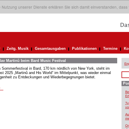
ie Nutzung unserer Dienste erklären Sie sich damit einverstanden, dass
r
Zeitg. Musik
Gesamtausgaben
Publikationen
Termine
Ko
av Martinů beim Bard Music Festival
Eng
 Sommerfestival in Bard, 170 km nördlich von New York, steht im
st 2025 „Martinů and His World“ im Mittelpunkt, was wieder einmal
genheit zu Entdeckungen und Wiederbegegnungen bietet.
Por
...
Be
Er
Ty
vo
Au
me
Or