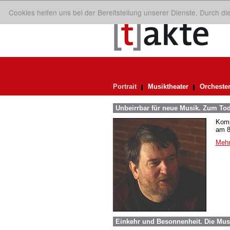
Cookies helfen uns bei der Bereitstellung unserer Dienste. Durch d
Portrait
Musiktheater
Orcheste
Unbeirrbar für neue Musik. Zum To
Komp
am 8.
Mehr
Einkehr und Besonnenheit. Die Mus