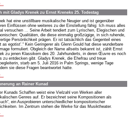
...
 mit Gladys Krenek zu Ernst Kreneks 25. Todestag
nek hat eine unstillbare musikalische Neugier und ist gegenüber
ren Einflüssen ohne weiteres zu der Einstellung fähig: Ich muss alles
al versuchen … Seine Arbeit tendiert zum Lyrischen, Elegischen und
onischen: Qualitäten, die diese einmalig großzügige, in sich ruhende,
fertige Persönlichkeit prägen. Er ist tatsächlich das Gegenteil eines
ist as egotist’.“ Kein Geringerer als Glenn Gould hat diese wunderbare
age formuliert. Obgleich der Name allseits bekannt ist, zählt Ernst
ek zu jenen Klassikern des 20. Jahrhunderts, in deren Œuvre es noch
es zu entdecken gibt. Gladys Krenek, die Ehefrau und treue
egleiterin, starb am 5. Juli 2016 in Palm Springs, wenige Tage
dem sie diese Fragen beantwortet hatte.
...
innerung an Rainer Kunad
er Kunads Schaffen weist eine Vielzahl von Werken aller
kalischen Genres auf. Er bezeichnet seine Kompositionen als
such“, ein Ausprobieren unterschiedlicher kompositorischer
ichkeiten. Im Zentrum stehen die Werke für das Musiktheater.
...