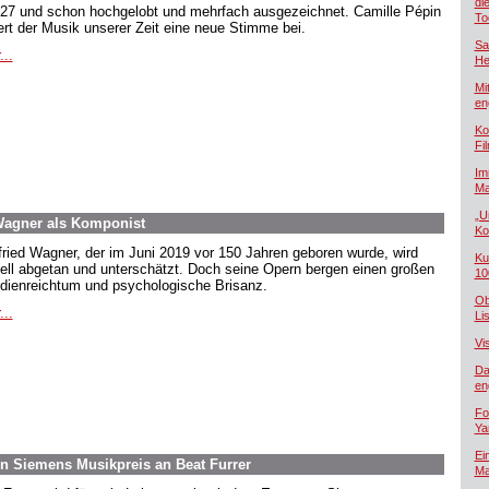
di
 27 und schon hochgelobt und mehrfach ausgezeichnet. Camille Pépin
To
ert der Musik unserer Zeit eine neue Stimme bei.
Sa
...
He
Mi
en
Ko
Fi
Im
Ma
„U
 Wagner als Komponist
Ko
fried Wagner, der im Juni 2019 vor 150 Jahren geboren wurde, wird
Ku
ell abgetan und unterschätzt. Doch seine Opern bergen einen großen
10
dienreichtum und psychologische Brisanz.
Ob
...
Lis
Vi
Da
en
Fo
Ya
Ei
on Siemens Musikpreis an Beat Furrer
Ma