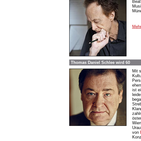
Beat
Musi
Münc
Mehr
Thomas Daniel Schlee wird 60
Mit 
Kult
Pers
ehem
ist e
leide
bega
Streb
Klan
zahl
öste
Wien
Urau
von
Konz