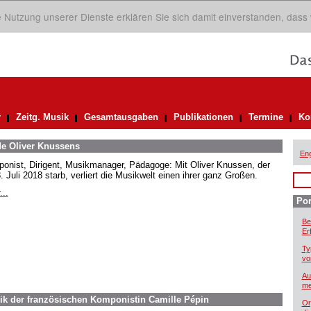
ie Nutzung unserer Dienste erklären Sie sich damit einverstanden, dass
r
Zeitg. Musik
Gesamtausgaben
Publikationen
Termine
Ko
de Oliver Knussens
Eng
onist, Dirigent, Musikmanager, Pädagoge: Mit Oliver Knussen, der
 Juli 2018 starb, verliert die Musikwelt einen ihrer ganz Großen.
...
Por
Be
Er
Ty
vo
Au
me
ik der französischen Komponistin Camille Pépin
Or