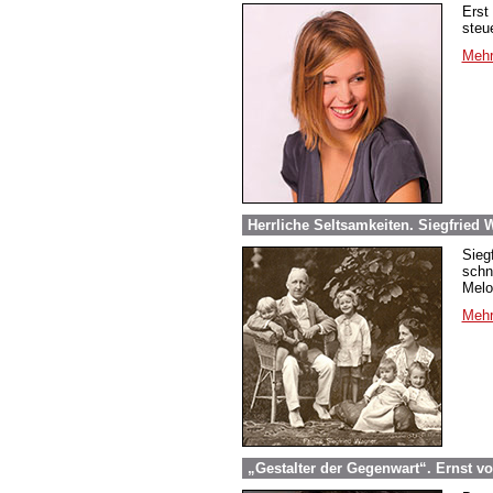
Erst
steu
Mehr
Herrliche Seltsamkeiten. Siegfried
Sieg
schn
Melo
Mehr
„Gestalter der Gegenwart“. Ernst v