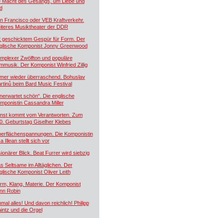
e Macht des Gesangs, um Liebe und
d
n Francisco oder VEB Kraftverkehr.
iteres Musiktheater der DDR
t geschicktem Gespür für Form. Der
glische Komponist Jonny Greenwood
mplexer Zwölfton und populäre
lmmusik. Der Komponist Winfried Zillig
mer wieder überraschend. Bohuslav
rtinů beim Bard Music Festival
nerwartet schön“. Die englische
mponistin Cassandra Miller
nst kommt vom Verantworten. Zum
0. Geburtstag Giselher Klebes
erflächenspannungen. Die Komponistin
a Illean stellt sich vor
sionärer Blick. Beat Furrer wird siebzig
s Seltsame im Alltäglichen. Der
glische Komponist Oliver Leith
rm, Klang, Materie. Der Komponist
nn Robin
nmal alles! Und davon reichlich! Philipp
intz und die Orgel