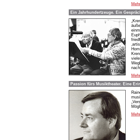
Mehr
Ein Jahrhundertzeuge. Ein Gespräch
„Kre
äuße
einm
Euph
fried
‚art
Homm
Kren
viel
Wegb
nach
Mehr
Passion fürs Musiktheater. Eine Er
Rain
musi
„Ver
Mögl
Mehr