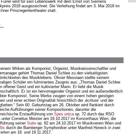
 Furrer wird für sein Lebenswerk mit dem Ernst von Siemens
kpreis 2018 ausgezeichnet. Die Verleihung findet am 3. Mai 2018 im
hner Prinzregententheater statt.
...
seinem Wirken als Komponist, Organist, Musikwissenschaftler und
urmanager gehört Thomas Daniel Schlee zu den vielseitigsten
önlichkeiten des Musiklebens. Olivier Messiaen stellte seinem
aligen Schüler ein fulminantes Zeugnis aus: „Thomas Daniel Schlee
in offener Geist und ein kultivierter Mann. Er liebt die Musik
nschaftlich. Er ist ein hervorragender Organist und ein außerordentlich
bter Komponist. Seine Werke zeugen von einem hohen geistigen
en und einer echten Originalität hinsichtlich der ‚écriture’ und der
gfarben.“ Sein 60. Geburtstag am 26. Oktober wird flankiert durch
reiche Aufführungen seiner Kompositionen, darunter die
rreichische Erstaufführung von
Spes unica
op. 72 durch das RSO
 unter Cornelius Meister am 19.10.2017 im Konzerthaus Wien, die
fführung seiner
Suite
op. 82 am 24.10.2017 im Musikverein Wien und
Bis
durch die Bamberger Symphoniker unter Manfred Honeck in zwei
erten am 18. und 19.11.2017.