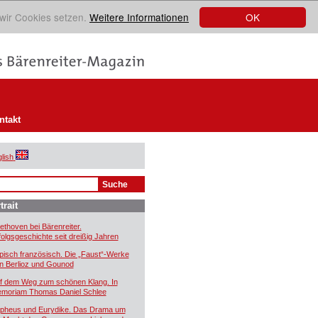
OK
 wir Cookies setzen.
Weitere Informationen
ntakt
lish
trait
ethoven bei Bärenreiter.
folgsgeschichte seit dreißig Jahren
pisch französisch. Die „Faust“-Werke
n Berlioz und Gounod
f dem Weg zum schönen Klang. In
moriam Thomas Daniel Schlee
pheus und Eurydike. Das Drama um