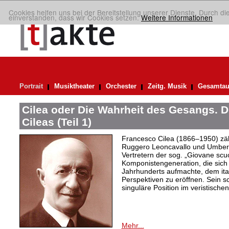
Cookies helfen uns bei der Bereitstellung unserer Dienste. Durch di
einverstanden, dass wir Cookies setzen.
Weitere Informationen
Portrait
Musiktheater
Orchester
Zeitg. Musik
Gesamtau
Cilea oder Die Wahrheit des Gesangs. 
Cileas (Teil 1)
Francesco Cilea (1866–1950) zäh
Ruggero Leoncavallo und Umbert
Vertretern der sog. „Giovane scuo
Komponistengeneration, die sich 
Jahrhunderts aufmachte, dem ita
Perspektiven zu eröffnen. Sein 
singuläre Position im veristische
Mehr...