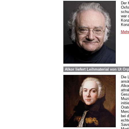
Der 
Oxfo
schu
war 
Konz
Konz
Mehr
Alkor liefert Leihmaterial von Ut O
Die 
ansä
Alko
attr
Gesa
Muzi
initi
Orat
Merc
bei 
echt
Save
Mart