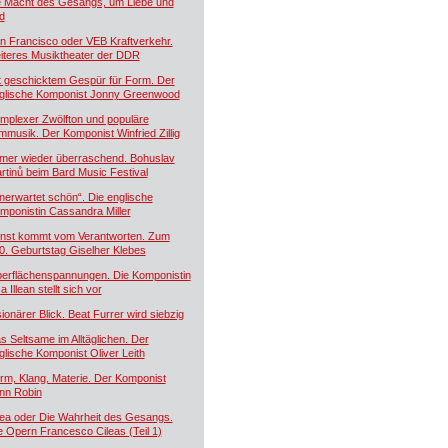
e Macht des Gesangs, um Liebe und
d
n Francisco oder VEB Kraftverkehr.
iteres Musiktheater der DDR
t geschicktem Gespür für Form. Der
glische Komponist Jonny Greenwood
mplexer Zwölfton und populäre
lmmusik. Der Komponist Winfried Zillig
mer wieder überraschend. Bohuslav
rtinů beim Bard Music Festival
nerwartet schön“. Die englische
mponistin Cassandra Miller
nst kommt vom Verantworten. Zum
0. Geburtstag Giselher Klebes
erflächenspannungen. Die Komponistin
a Illean stellt sich vor
sionärer Blick. Beat Furrer wird siebzig
s Seltsame im Alltäglichen. Der
glische Komponist Oliver Leith
rm, Klang, Materie. Der Komponist
nn Robin
lea oder Die Wahrheit des Gesangs.
e Opern Francesco Cileas (Teil 1)