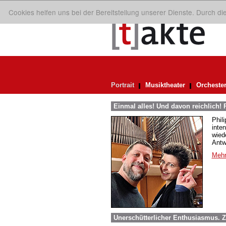
Cookies helfen uns bei der Bereitstellung unserer Dienste. Durch d
Portrait
Musiktheater
Orcheste
Einmal alles! Und davon reichlich! 
Phil
inte
wied
Antw
Mehr
Unerschütterlicher Enthusiasmus. 