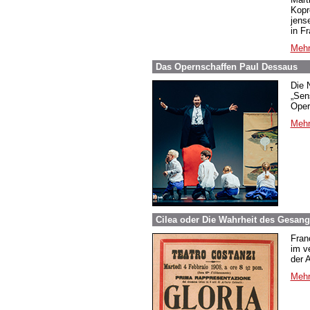
Kopr
jens
in F
Mehr
Das Opernschaffen Paul Dessaus
Die 
„Sen
Oper
Mehr
Cilea oder Die Wahrheit des Gesangs
Fran
im ve
der A
Mehr