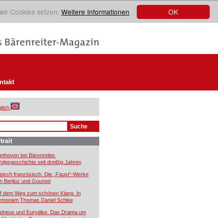
OK
 wir Cookies setzen.
Weitere Informationen
ntakt
lish
trait
ethoven bei Bärenreiter.
folgsgeschichte seit dreißig Jahren
pisch französisch. Die „Faust“-Werke
n Berlioz und Gounod
f dem Weg zum schönen Klang. In
moriam Thomas Daniel Schlee
pheus und Eurydike. Das Drama um