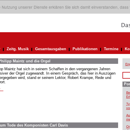
ie Nutzung unserer Dienste erklären Sie sich damit einverstanden, dass
r
Zeitg. Musik
Gesamtausgaben
Publikationen
Termine
Ko
Philipp Maintz und die Orgel
Eng
ipp Maintz hat sich in seinem Schaffen in den vergangenen Jahren
nsiver der Orgel zugewandt. In einem Gespräch, das hier in Auszügen
ergegeben wird, stand er seinem Lektor, Robert Krampe, Rede und
ort.
Por
...
Be
Er
Ty
vo
Au
me
Zum Tode des Komponisten Carl Davis
Or