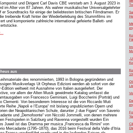
di
Komponist und Dirigent Carl Davis CBE verstarb am 3. August 2023 in
To
rd im Alter von 87 Jahren. Als wahrer musikalischer Universalgelehrter
f er Soundtracks für einige der beliebtesten britischen Filmdramen. Er
Sa
die treibende Kraft hinter der Wiederbelebung des Stummfilms im
He
ert und komponierte zahlreiche international gefeierte Ballett- und
Mi
ertstücke.
en
...
Ko
Fi
Im
Ma
„U
Ko
Ku
rpheus aus
10
Leihmateriale des renommierten, 1993 in Bologna gegründeten und
Ob
ssigen Musikverlags Ut Orpheus Edizioni werden ab sofort von der
Lis
r-Edition weltweit mit Ausnahme von Italien ausgeliefert. Der
aktive, vor allem der Alten Musik gewidmete Katalog umfasst die
Vi
mtausgaben von Francesco Geminiani, Luigi Boccherini (Porträt) und
Da
o Clementi. Von besonderem Interesse ist die von Riccardo Muti
en
ierte Reihe „Napoli e l’Europa“ mit bislang unpublizierten Opern und
orien der Neapolitanischen Schule, darunter „I due Figaro“ von Saverio
Fo
adante und „Demofoonte“ von Niccoló Jommelli, von denen mehrere
Ya
den Festspielen in Salzburg und Ravenna vorgestellt wurden Ein
es Juwel ist das Dramma per musica „Francesca da Rimini“ von
Ci
rio Mercadante (1795–1870), das 2016 beim Festival della Valle d’Itria
Di
ina Franca uraufgeführt wurde und in der laufenden Saison als