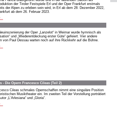
oduktion der Tiroler Festspiele Erl und der Oper Frankfurt erstmals
eits der Alpen zu erleben sein wird, in Erl ab dem 28. Dezember 2022,
rankfurt ab dem 26. Februar 2023.
...
Neuinszenierung der Oper „Lanzelot“ in Weimar wurde hymnisch als
sation“ und „Wiederentdeckung erster Güte“ gefeiert. Vier andere
n von Paul Dessau warten noch auf ihre Rückkehr auf die Bühne.
...
 - Die Opern Francesco Cileas (Teil 2)
cesco Cileas schmales Opernschaffen nimmt eine singuläre Position
ristischen Musiktheater ein. Im zweiten Teil der Vorstellung porträtiert
utor „L‘Arlesiana“ und „Gloria“.
...