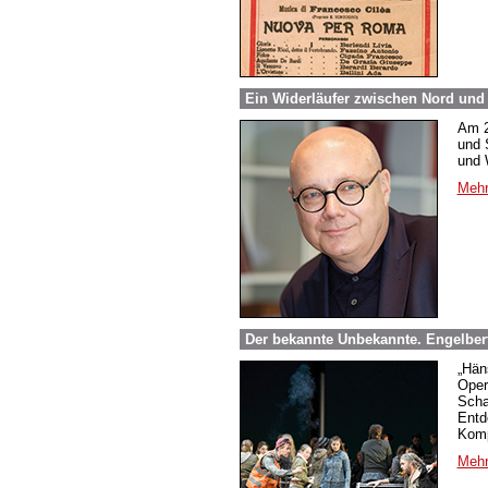
Ein Widerläufer zwischen Nord und
Am 2
und 
und 
Mehr
Der bekannte Unbekannte. Engelber
„Hän
Oper
Scha
Entd
Komp
Mehr