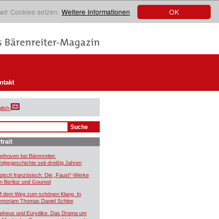
OK
 wir Cookies setzen.
Weitere Informationen
ntakt
lish
trait
ethoven bei Bärenreiter.
folgsgeschichte seit dreißig Jahren
pisch französisch. Die „Faust“-Werke
n Berlioz und Gounod
f dem Weg zum schönen Klang. In
moriam Thomas Daniel Schlee
pheus und Eurydike. Das Drama um