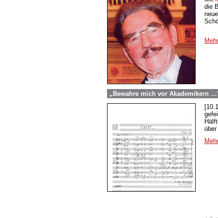
die 
neue
Schö
Mehr
„Bewahre mich vor Akademikern …“
[10.
gefe
Hälf
über
Mehr