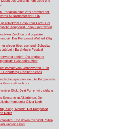
e Macht des Gesangs, um Liebe und
d
n Francisco oder VEB Kraftverkehr.
iteres Musiktheater der DDR
t geschicktem Gespür für Form. Der
glische Komponist Jonny Greenwood
mplexer Zwölfton und populäre
lmmusik. Der Komponist Winfried Zillig
mer wieder überraschend. Bohuslav
rtinů beim Bard Music Festival
nerwartet schön“. Die englische
mponistin Cassandra Miller
nst kommt vom Verantworten. Zum
0. Geburtstag Giselher Klebes
erflächenspannungen. Die Komponistin
a Illean stellt sich vor
sionärer Blick. Beat Furrer wird siebzig
s Seltsame im Alltäglichen. Der
glische Komponist Oliver Leith
rm, Klang, Materie. Der Komponist
nn Robin
nmal alles! Und davon reichlich! Philipp
intz und die Orgel