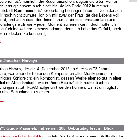
ibere remos“, nämlich: die Ruder einziehen, sagten die alten Römer –
ich jetzt gleichsam auch einer bin, da ich Ende 2012 in meiner
atstadt Rom meinen 67. Geburtstag begangen habe … Doch danach
ir noch nicht zumute. Ich bin mir zwar der Fragilität des Lebens voll
sst, und auch dass die Reise – zumal sie einigermaßen lang und
chslungsreich war – jeden Moment aufhören kann, doch hoffe ich
 auf einige weitere Lebensstationen, denn ich habe das Gefühl, noch
s entdecken zu können. […]
...
e Jonathan Harveys
than Harvey, der am 4. Dezember 2012 im Alter von 73 Jahren
tarb, war einer der führenden Komponisten aller Musikgenres im
inigten Königreich; ein Komponist, dessen Werke ebenso gut in einer
hlichen Abendandacht wie in Pierre Boulez’ elektroakustischen
chungsinstitut IRCAM aufgeführt werden können. Es ist unmöglich,
in eine Schublade zu stecken.
...
. Guido Masanetz hat seinen 100. Geburtstag fest im Blick.
n Frisco ist der Teufel los
landete Guido Masanetz einen Volltreffer für