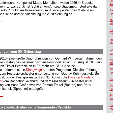
di
italienische Komponist Mauro Montalbetti wurde 1969 in Brescia
To
ren. Er war zunächst Schüler von Antonio Giacometti, studierte dann
Paolo Rimoldi am Konservatorium „Giuseppe Verdi” in Mailand und
Sa
oss seine dortige Ausbildung mit Auszeichnung ab. ...
He
...
Mi
en
Ko
Fi
Im
Ma
„U
ungen zum 90. Geburtstag
Ko
.2013) Zwei große Uraufführungen von Gerhard Wimberger rahmen den
Ku
Geburtstag des österreichischen Komponisten am 30. August 2013 ein.
10
en Tiroler Festspielen in Erl steht am 28. Juli seine
esterkomposition
Klangwege
auf dem Programm. Die Uraufführung
Ob
Lis
 vom Festspielorchester unter Leitung von Gustav Kuhn gespielt. Bei
Salzburger Festspielen wird am 31. August die
Passion Giordano
Vi
o
vom Bachchor Salzburg und dem Mozarteum-Orchester unter
ung von Hans Graf sowie von Roman Trekel (Bariton) und Peter
Da
nischek (Sprecher) uraufgeführt.
en
...
Fo
Ya
Ei
ca Lombardi über seine kommenden Projekte
Ma