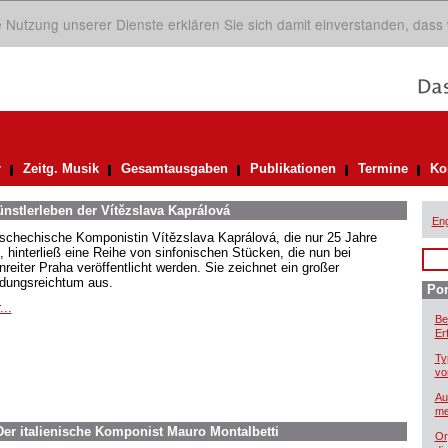
ie Nutzung unserer Dienste erklären Sie sich damit einverstanden, dass
r
Zeitg. Musik
Gesamtausgaben
Publikationen
Termine
Ko
nstlerleben der Vítězslava Kaprálová
Eng
tschechische Komponistin Vítězslava Kaprálová, die nur 25 Jahre
e, hinterließ eine Reihe von sinfonischen Stücken, die nun bei
nreiter Praha veröffentlicht werden. Sie zeichnet ein großer
ndungsreichtum aus.
Por
...
Be
Er
Ty
vo
Au
me
er italienische Komponist Mauro Montalbetti
Or