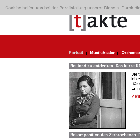
Cookies helfen uns bei der Bereitstellung unserer Dienste. Durch d
Portrait
Musiktheater
Orcheste
Neuland zu entdecken. Das kurze Kü
Die 
lebt
Bäre
Erfi
Mehr
Rekomposition des Zerbrochenen. D