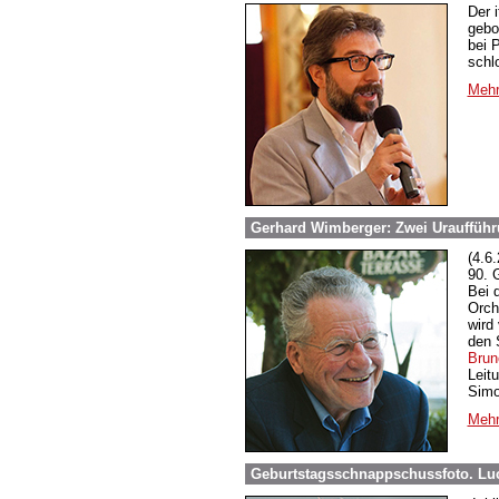
Der 
gebo
bei 
schl
Mehr
Gerhard Wimberger: Zwei Uraufführ
(4.6
90. 
Bei d
Orch
wird
den 
Brun
Leit
Simo
Mehr
Geburtstagsschnappschussfoto. Lu