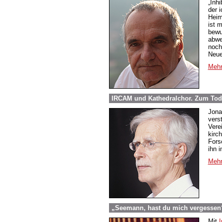
„Inh
der 
Heim
ist m
bewu
abwe
noch
Neue
Mehr
IRCAM und Kathedralchor. Zum Tod
Jona
vers
Vere
kirc
Fors
ihn 
Mehr
„Seemann, hast du mich vergessen?“
Mit
I