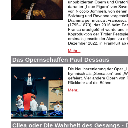
unpublizierten Opern und Oratori
darunter „I due Figaro“ von Sav
von Niccoló Jommelli, von denen
Salzburg und Ravenna vorgestellt
Dramma per musica „Francesca d
(1795–1870), das 2016 beim Festiv
Franca uraufgeführt wurde und in
Koproduktion der Tiroler Festspie
erstmals jenseits der Alpen zu er
Dezember 2022, in Frankfurt ab
Mehr...
Das Opernschaffen Paul Dessaus
Die Neuinszenierung der Oper „L
hymnisch als „Sensation“ und „W
gefeiert. Vier andere Opern von 
Rückkehr auf die Bühne.
Mehr...
Cilea oder Die Wahrheit des Gesangs -