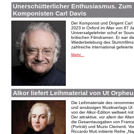
Unerschütterlicher Enthusiasmus. Zum
Komponisten Carl Davis
Der Komponist und Dirigent Carl
2023 in Oxford im Alter von 87 J
Universalgelehrter schuf er Sound
britischen Filmdramen. Er war die
Wiederbelebung des Stummfilms 
zahlreiche international gefeierte
Mehr...
Alkor liefert Leihmaterial von Ut Orphe
Die Leihmateriale des renommier
und ansässigen Musikverlags Ut 
von der Alkor-Edition weltweit mi
Der attraktive, vor allem der Al
die Gesamtausgaben von Frances
(Porträt) und Muzio Clementi. Vo
Riccardo Muti initiierte Reihe „Na