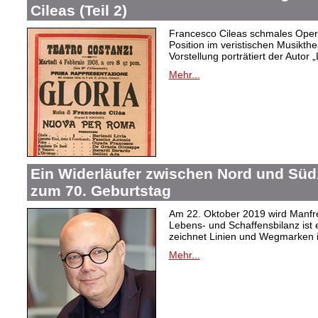
Cileas (Teil 2)
Francesco Cileas schmales Oper
Position im veristischen Musikthea
Vorstellung porträtiert der Autor „
Mehr...
Ein Widerläufer zwischen Nord und Süd
zum 70. Geburtstag
Am 22. Oktober 2019 wird Manfre
Lebens- und Schaffensbilanz ist 
zeichnet Linien und Wegmarken 
Mehr...