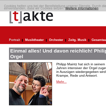
Cookies helfen uns bei der Bereitstellung unserer Dienste. Durch di
einverstanden, dass wir Cookies setzen.
Weitere Informationen
Portrait
Musiktheater
Orchester
Zeitg. Musik
Gesamtau
Einmal alles! Und davon reichlich! Phil
Orgel
Philipp Maintz hat sich in seine
Jahren intensiver der Orgel zuge
in Auszügen wiedergegeben wird,
Krampe, Rede und Antwort.
Mehr...