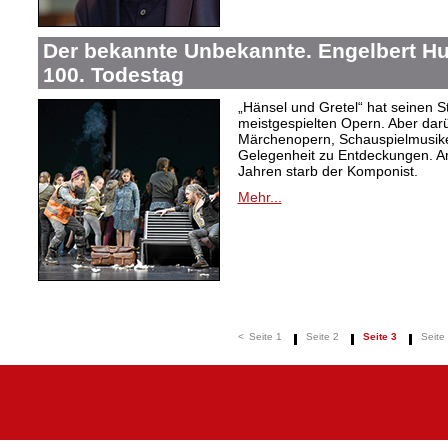
Der bekannte Unbekannte. Engelbert H
100. Todestag
„Hänsel und Gretel“ hat seinen 
meistgespielten Opern. Aber dar
Märchenopern, Schauspielmusike
Gelegenheit zu Entdeckungen. A
Jahren starb der Komponist.
Mehr...
<
Seite 1
Seite 2
Seite 3
Seite