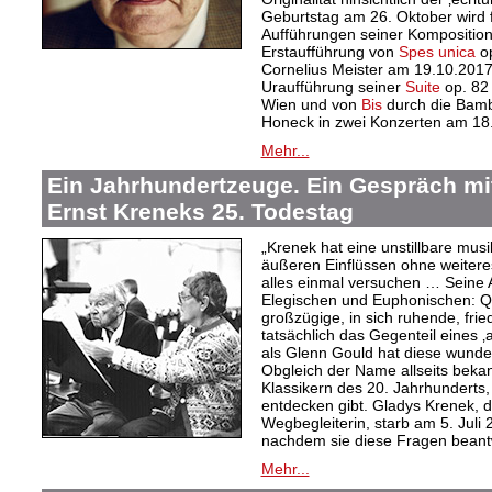
Geburtstag am 26. Oktober wird f
Aufführungen seiner Kompositione
Erstaufführung von
Spes unica
op
Cornelius Meister am 19.10.2017
Uraufführung seiner
Suite
op. 82
Wien und von
Bis
durch die Bamb
Honeck in zwei Konzerten am 18.
Mehr...
Ein Jahrhundertzeuge. Ein Gespräch mi
Ernst Kreneks 25. Todestag
„Krenek hat eine unstillbare mus
äußeren Einflüssen ohne weiteres
alles einmal versuchen … Seine A
Elegischen und Euphonischen: Qua
großzügige, in sich ruhende, fried
tatsächlich das Gegenteil eines ‚a
als Glenn Gould hat diese wund
Obgleich der Name allseits bekann
Klassikern des 20. Jahrhunderts,
entdecken gibt. Gladys Krenek, d
Wegbegleiterin, starb am 5. Juli
nachdem sie diese Fragen beantw
Mehr...