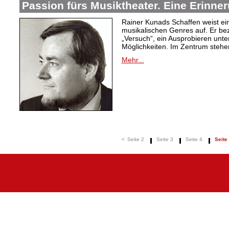
Passion fürs Musiktheater. Eine Erinne
Rainer Kunads Schaffen weist ein
musikalischen Genres auf. Er be
„Versuch“, ein Ausprobieren unte
Möglichkeiten. Im Zentrum stehen
Mehr...
<
Seite 2
Seite 3
Seite 4
Seite