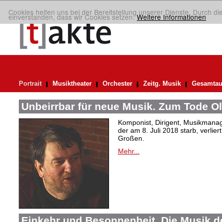
Cookies helfen uns bei der Bereitstellung unserer Dienste. Durch di
einverstanden, dass wir Cookies setzen.
Weitere Informationen
Portrait
Musiktheater
Orchester
Zeitg. Musik
Gesamtau
Unbeirrbar für neue Musik. Zum Tode O
Komponist, Dirigent, Musikmanag
der am 8. Juli 2018 starb, verlier
Großen.
Mehr...
Einkehr und Besonnenheit. Die Musik d