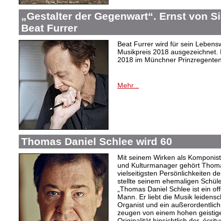
„Gestalter der Gegenwart“. Ernst von 
Beat Furrer
Beat Furrer wird für sein Leben
Musikpreis 2018 ausgezeichnet. D
2018 im Münchner Prinzregentent
Mehr...
Thomas Daniel Schlee wird 60
Mit seinem Wirken als Komponist,
und Kulturmanager gehört Thoma
vielseitigsten Persönlichkeiten d
stellte seinem ehemaligen Schüle
„Thomas Daniel Schlee ist ein offe
Mann. Er liebt die Musik leidensch
Organist und ein außerordentlic
zeugen von einem hohen geistige
Originalität hinsichtlich der ‚écri