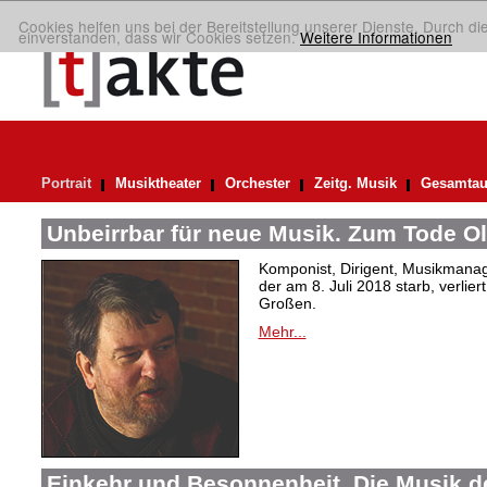
Cookies helfen uns bei der Bereitstellung unserer Dienste. Durch di
einverstanden, dass wir Cookies setzen.
Weitere Informationen
Portrait
Musiktheater
Orchester
Zeitg. Musik
Gesamtau
Unbeirrbar für neue Musik. Zum Tode O
Komponist, Dirigent, Musikmanag
der am 8. Juli 2018 starb, verlier
Großen.
Mehr...
Einkehr und Besonnenheit. Die Musik d