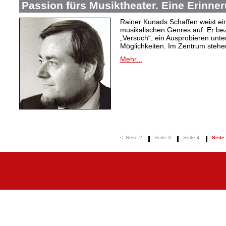
Passion fürs Musiktheater. Eine Erinne
Rainer Kunads Schaffen weist ein
musikalischen Genres auf. Er be
„Versuch“, ein Ausprobieren unte
Möglichkeiten. Im Zentrum stehen
Mehr...
<
Seite 2
Seite 3
Seite 4
Seite