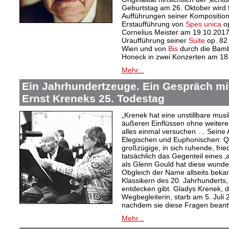
Geburtstag am 26. Oktober wird f
Aufführungen seiner Kompositione
Erstaufführung von
Spes unica
op
Cornelius Meister am 19.10.2017
Uraufführung seiner
Suite
op. 82
Wien und von
Bis
durch die Bamb
Honeck in zwei Konzerten am 18.
Mehr...
Ein Jahrhundertzeuge. Ein Gespräch mi
Ernst Kreneks 25. Todestag
„Krenek hat eine unstillbare mus
äußeren Einflüssen ohne weiteres
alles einmal versuchen … Seine A
Elegischen und Euphonischen: Qua
großzügige, in sich ruhende, fried
tatsächlich das Gegenteil eines ‚a
als Glenn Gould hat diese wund
Obgleich der Name allseits bekann
Klassikern des 20. Jahrhunderts,
entdecken gibt. Gladys Krenek, d
Wegbegleiterin, starb am 5. Juli
nachdem sie diese Fragen beantw
Mehr...