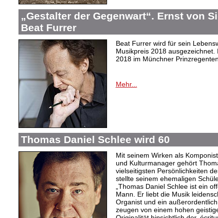
„Gestalter der Gegenwart“. Ernst von 
Beat Furrer
Beat Furrer wird für sein Leben
Musikpreis 2018 ausgezeichnet. D
2018 im Münchner Prinzregentent
Mehr...
Thomas Daniel Schlee wird 60
Mit seinem Wirken als Komponist,
und Kulturmanager gehört Thoma
vielseitigsten Persönlichkeiten d
stellte seinem ehemaligen Schüle
„Thomas Daniel Schlee ist ein offe
Mann. Er liebt die Musik leidensch
Organist und ein außerordentlic
zeugen von einem hohen geistige
Originalität hinsichtlich der ‚écri