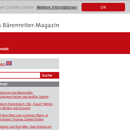
OK
 wir Cookies setzen.
Weitere Informationen
ntakt
lish
trait
ethoven bei Bärenreiter.
folgsgeschichte seit dreißig Jahren
pisch französisch. Die „Faust“-Werke
n Berlioz und Gounod
f dem Weg zum schönen Klang. In
moriam Thomas Daniel Schlee
pheus und Eurydike. Das Drama um