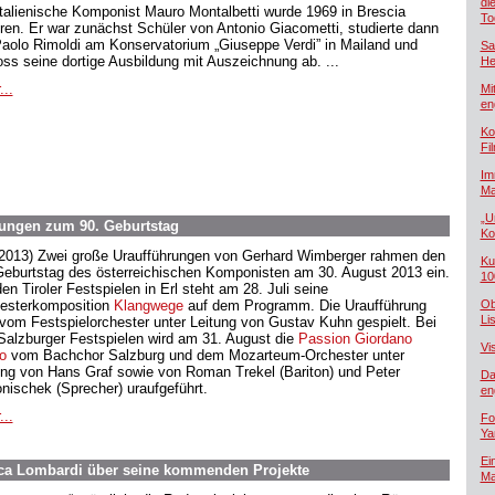
di
italienische Komponist Mauro Montalbetti wurde 1969 in Brescia
To
ren. Er war zunächst Schüler von Antonio Giacometti, studierte dann
Paolo Rimoldi am Konservatorium „Giuseppe Verdi” in Mailand und
Sa
oss seine dortige Ausbildung mit Auszeichnung ab. ...
He
...
Mi
en
Ko
Fi
Im
Ma
„U
ungen zum 90. Geburtstag
Ko
.2013) Zwei große Uraufführungen von Gerhard Wimberger rahmen den
Ku
Geburtstag des österreichischen Komponisten am 30. August 2013 ein.
10
en Tiroler Festspielen in Erl steht am 28. Juli seine
esterkomposition
Klangwege
auf dem Programm. Die Uraufführung
Ob
Lis
 vom Festspielorchester unter Leitung von Gustav Kuhn gespielt. Bei
Salzburger Festspielen wird am 31. August die
Passion Giordano
Vi
o
vom Bachchor Salzburg und dem Mozarteum-Orchester unter
ung von Hans Graf sowie von Roman Trekel (Bariton) und Peter
Da
nischek (Sprecher) uraufgeführt.
en
...
Fo
Ya
Ei
ca Lombardi über seine kommenden Projekte
Ma