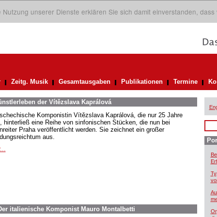
ie Nutzung unserer Dienste erklären Sie sich damit einverstanden, dass
r
Zeitg. Musik
Gesamtausgaben
Publikationen
Termine
Ko
nstlerleben der Vítězslava Kaprálová
Eng
tschechische Komponistin Vítězslava Kaprálová, die nur 25 Jahre
e, hinterließ eine Reihe von sinfonischen Stücken, die nun bei
nreiter Praha veröffentlicht werden. Sie zeichnet ein großer
ndungsreichtum aus.
Por
...
Be
Er
Ty
vo
Au
me
er italienische Komponist Mauro Montalbetti
Or