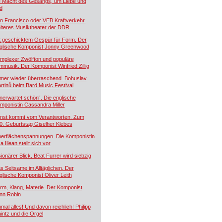
e Macht des Gesangs, um Liebe und
d
n Francisco oder VEB Kraftverkehr.
iteres Musiktheater der DDR
t geschicktem Gespür für Form. Der
glische Komponist Jonny Greenwood
mplexer Zwölfton und populäre
lmmusik. Der Komponist Winfried Zillig
mer wieder überraschend. Bohuslav
rtinů beim Bard Music Festival
nerwartet schön“. Die englische
mponistin Cassandra Miller
nst kommt vom Verantworten. Zum
0. Geburtstag Giselher Klebes
erflächenspannungen. Die Komponistin
a Illean stellt sich vor
sionärer Blick. Beat Furrer wird siebzig
s Seltsame im Alltäglichen. Der
glische Komponist Oliver Leith
rm, Klang, Materie. Der Komponist
nn Robin
nmal alles! Und davon reichlich! Philipp
intz und die Orgel