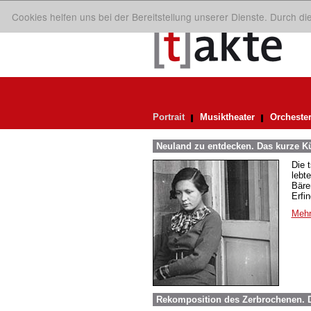
Cookies helfen uns bei der Bereitstellung unserer Dienste. Durch d
Portrait
Musiktheater
Orcheste
Neuland zu entdecken. Das kurze Kü
Die 
lebt
Bäre
Erfi
Mehr
Rekomposition des Zerbrochenen. D