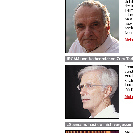
„Inh
der 
Heim
ist m
bewu
abwe
noch
Neue
Mehr
IRCAM und Kathedralchor. Zum Tod
Jona
vers
Vere
kirc
Fors
ihn 
Mehr
„Seemann, hast du mich vergessen?“
Mit
I