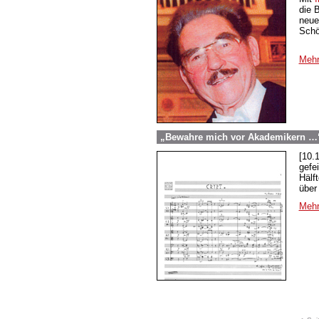
die 
neue
Schö
Mehr
„Bewahre mich vor Akademikern …“
[10.
gefe
Hälf
über
Mehr