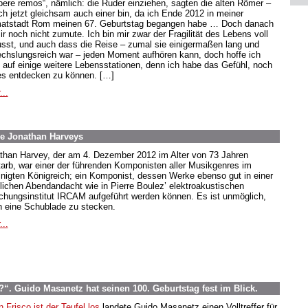
ibere remos“, nämlich: die Ruder einziehen, sagten die alten Römer –
ich jetzt gleichsam auch einer bin, da ich Ende 2012 in meiner
atstadt Rom meinen 67. Geburtstag begangen habe … Doch danach
ir noch nicht zumute. Ich bin mir zwar der Fragilität des Lebens voll
sst, und auch dass die Reise – zumal sie einigermaßen lang und
chslungsreich war – jeden Moment aufhören kann, doch hoffe ich
 auf einige weitere Lebensstationen, denn ich habe das Gefühl, noch
s entdecken zu können. […]
...
e Jonathan Harveys
than Harvey, der am 4. Dezember 2012 im Alter von 73 Jahren
tarb, war einer der führenden Komponisten aller Musikgenres im
inigten Königreich; ein Komponist, dessen Werke ebenso gut in einer
hlichen Abendandacht wie in Pierre Boulez’ elektroakustischen
chungsinstitut IRCAM aufgeführt werden können. Es ist unmöglich,
in eine Schublade zu stecken.
...
. Guido Masanetz hat seinen 100. Geburtstag fest im Blick.
n Frisco ist der Teufel los
landete Guido Masanetz einen Volltreffer für