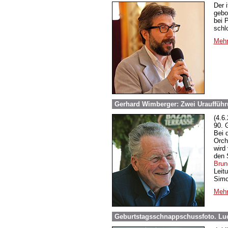
Der 
gebo
bei 
schl
Mehr
Gerhard Wimberger: Zwei Uraufführ
(4.6
90. 
Bei d
Orch
wird
den 
Brun
Leit
Simo
Mehr
Geburtstagsschnappschussfoto. Lu