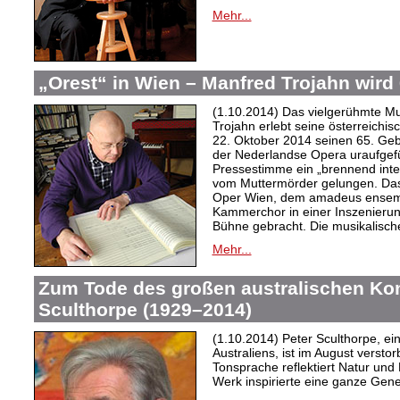
Mehr...
„Orest“ in Wien – Manfred Trojahn wird
(1.10.2014) Das vielgerühmte M
Trojahn erlebt seine österreichis
22. Oktober 2014 seinen 65. Gebu
der Nederlandse Opera uraufgef
Pressestimme ein „brennend inte
vom Muttermörder gelungen. Das
Oper Wien, dem amadeus ensem
Kammerchor in einer Inszenierung
Bühne gebracht. Die musikalische
Mehr...
Zum Tode des großen australischen Ko
Sculthorpe (1929–2014)
(1.10.2014) Peter Sculthorpe, e
Australiens, ist im August versto
Tonsprache reflektiert Natur und
Werk
inspirierte eine ganze Gen