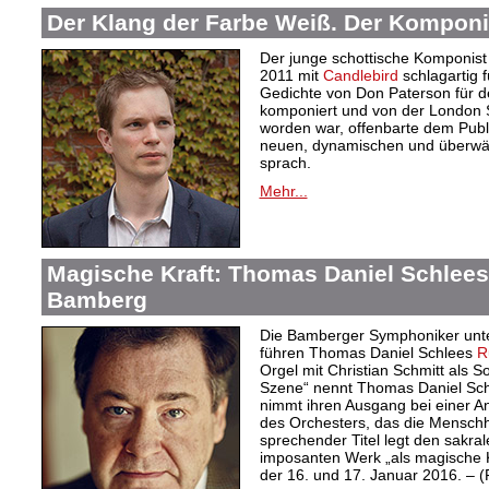
Der Klang der Farbe Weiß. Der Komponi
Der junge schottische Komponist 
2011 mit
Candlebird
schlagartig f
Gedichte von Don Paterson für d
komponiert und von der London S
worden war, offenbarte dem Publi
neuen, dynamischen und überwäl
sprach.
Mehr...
Magische Kraft: Thomas Daniel Schlees 
Bamberg
Die Bamberger Symphoniker unte
führen Thomas Daniel Schlees
R
Orgel mit Christian Schmitt als S
Szene“ nennt Thomas Daniel Schl
nimmt ihren Ausgang bei einer An
des Orchesters, das die Menschhei
sprechender Titel legt den sakra
imposanten Werk „als magische Kr
der 16. und 17. Januar 2016. – 