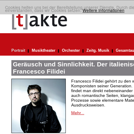
Cookies helfen uns bei der Bereitstellung unserer Dienste. Durch di
einverstanden, dass wir Cookies setzen.
Weitere Informationen
Portrait
Musiktheater
Orchester
Zeitg. Musik
Gesamtau
Geräusch und Sinnlichkeit. Der italien
Francesco Filidei
Francesco Filidei gehört zu den w
Komponisten seiner Generation. 
findet man direkt nebeneinander e
auch romantische Seiten, klang
Prozesse sowie elementare Materi
Ausdrucksweisen.
Mehr...