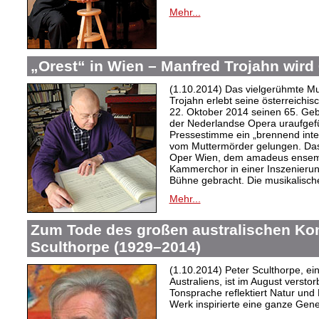
Mehr...
„Orest“ in Wien – Manfred Trojahn wird
(1.10.2014) Das vielgerühmte M
Trojahn erlebt seine österreichis
22. Oktober 2014 seinen 65. Gebu
der Nederlandse Opera uraufgef
Pressestimme ein „brennend inte
vom Muttermörder gelungen. Das
Oper Wien, dem amadeus ensem
Kammerchor in einer Inszenierung
Bühne gebracht. Die musikalische
Mehr...
Zum Tode des großen australischen Ko
Sculthorpe (1929–2014)
(1.10.2014) Peter Sculthorpe, e
Australiens, ist im August versto
Tonsprache reflektiert Natur und
Werk
inspirierte eine ganze Gen