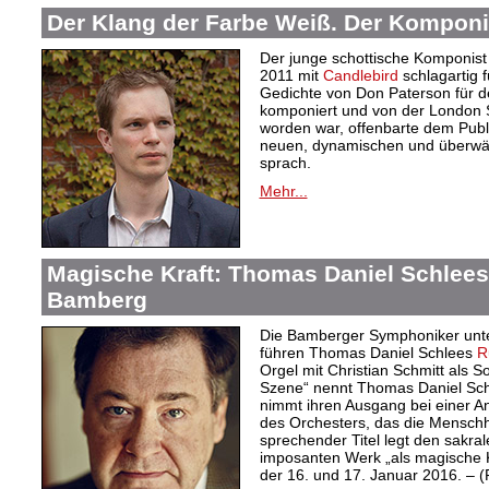
Der Klang der Farbe Weiß. Der Komponi
Der junge schottische Komponist 
2011 mit
Candlebird
schlagartig f
Gedichte von Don Paterson für d
komponiert und von der London S
worden war, offenbarte dem Publi
neuen, dynamischen und überwäl
sprach.
Mehr...
Magische Kraft: Thomas Daniel Schlees 
Bamberg
Die Bamberger Symphoniker unte
führen Thomas Daniel Schlees
R
Orgel mit Christian Schmitt als S
Szene“ nennt Thomas Daniel Schl
nimmt ihren Ausgang bei einer An
des Orchesters, das die Menschhei
sprechender Titel legt den sakra
imposanten Werk „als magische Kr
der 16. und 17. Januar 2016. – 