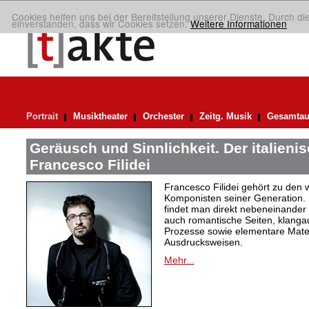
Cookies helfen uns bei der Bereitstellung unserer Dienste. Durch di
einverstanden, dass wir Cookies setzen.
Weitere Informationen
Portrait
Musiktheater
Orchester
Zeitg. Musik
Gesamtau
Geräusch und Sinnlichkeit. Der italien
Francesco Filidei
Francesco Filidei gehört zu den w
Komponisten seiner Generation. 
findet man direkt nebeneinander e
auch romantische Seiten, klang
Prozesse sowie elementare Materi
Ausdrucksweisen.
Mehr...