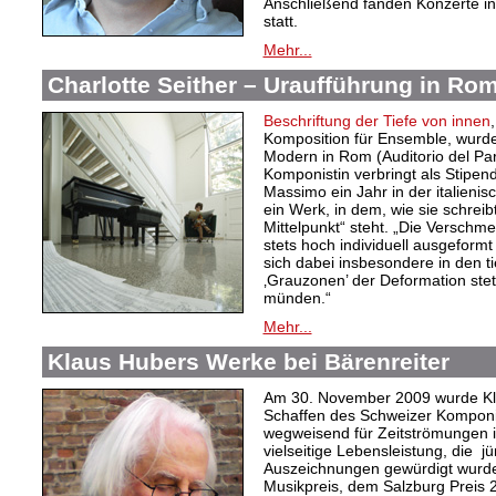
Anschließend fanden Konzerte i
statt.
Mehr...
Charlotte Seither – Uraufführung in Ro
Beschriftung der Tiefe von innen
Komposition für Ensemble, wur
Modern in Rom (Auditorio del Par
Komponistin verbringt als Stipen
Massimo ein Jahr in der italieni
ein Werk, in dem, wie sie schreibt
Mittelpunkt“ steht. „Die Verschm
stets hoch individuell ausgeformt u
sich dabei insbesondere in den ti
‚Grauzonen’ der Deformation stet
münden.“
Mehr...
Klaus Hubers Werke bei Bärenreiter
Am 30. November 2009 wurde Kla
Schaffen des Schweizer Komponi
wegweisend für Zeitströmungen i
vielseitige Lebensleistung, die 
Auszeichnungen gewürdigt wurd
Musikpreis, dem Salzburg Preis