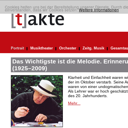
Cookies helfen uns bei der Bereitstellung unserer Dienste. Durch di
einverstanden, dass wir Cookies setzen.
Weitere Informationen
Portrait
Musiktheater
Orchester
Zeitg. Musik
Gesamtau
Das Wichtigste ist die Melodie. Erinner
(1925–2009)
Klarheit und Einfachheit waren wic
der im Oktober verstarb. Seine A
waren von einer undogmatischen, 
Als Lehrer war er hoch geschätz
des 20. Jahrhunderts.
Mehr...