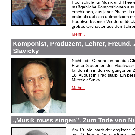
Hochschule für Musik und Theater
maßgebliche Kompositionen aus 
erschienen, aus jener Phase, in d
erstmals auf sich aufmerksam mac
Hauptwerk seiner Wiederentdec
großes Orchester aus den Jahre
Mehr...
Komponist, Produzent, Lehrer, Freund.
Slavický
Nicht jede Generation hat das Glü
Prager Studenten der Musikwiss
fanden ihn in den vergangenen 20
18. August in Prag starb. Ein per
Miroslav Srnka.
Mehr...
„Musik muss singen”. Zum Tode von N
Am 19. Mai starb der englische 
von 73 Jahren. Andrew Burn, ein