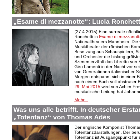
„Esame di mezzanotte“: Lucia Ronchett
(27.4.2015) Eine surreale nächtl
Ronchetti in
Esame di mezzanott
Nationaltheaters Mannheim. Die 
Musiktheater der römischen Komp
Besetzung aus Schauspielern, S
und Orchester die bislang größt
Szenen erzählt das Libretto von
Giro Lamenti in der Nacht vor se
von Generationen italienischer S
Morgen entspannt sich in einer B
nach einem Buch voll abstruser
29. Mai 2015
wird von Achim Frey
musikalische Leitung hat Johanne
Mehr...
Was uns alle betrifft. In deutscher Erst
„Totentanz“ von Thomas Adès
Der englische Komponist Thomas A
Totentanzdarstellungen. Der berü
Totentanz ist Ausgangspunkt für 