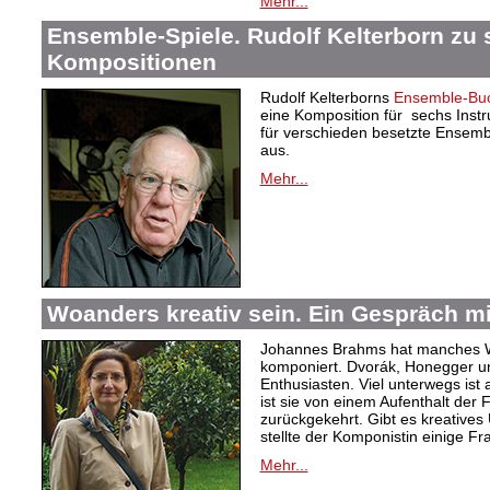
Mehr...
Ensemble-Spiele. Rudolf Kelterborn zu 
Kompositionen
Rudolf Kelterborns
Ensemble-Bu
eine Komposition für sechs Inst
für verschieden besetzte Ensembl
aus.
Mehr...
Woanders kreativ sein. Ein Gespräch mit
Johannes Brahms hat manches W
komponiert. Dvorák, Honegger u
Enthusiasten. Viel unterwegs ist a
ist sie von einem Aufenthalt der 
zurückgekehrt. Gibt es kreative
stellte der Komponistin einige Fr
Mehr...