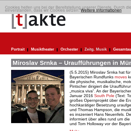
Cookies helfen uns bei der Bereitstellung unserer Dienste. Durch di
einverstanden, dass wir Cookies setzen.
Weitere Informationen
Portrait
Musiktheater
Orchester
Zeitg. Musik
Gesamtau
Miroslav Srnka – Uraufführungen in M
(5.5.2015) Miroslav Srnka hat f
Bayerischen Rundfunks
moves
ko
die physische, musikalische, mo
Pintscher dirigiert die Urauffüh
„musica viva“. An der Bayerisch
Januar 2016
South Pole
(Text: T
großes Opernprojekt über die Er
hochkarätiger Besetzung uraufgef
und Thomas Hampson, die musikali
es inszeniert Hans Neuenfels. D
informiert über alles rund um die
und Tom Holloway vor der Bayeri