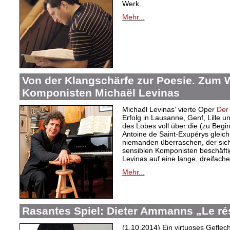
Werk.
Mehr...
Von der Klangschärfe zur Poesie. Zum 
Komponisten Michaël Levinas
Michaël Levinas‘ vierte Oper
Der 
Erfolg in Lausanne, Genf, Lille und
des Lobes voll über die (zu Beg
Antoine de Saint-Exupérys gleic
niemanden überraschen, der sich
sensiblen Komponisten beschäftig
Levinas auf eine lange, dreifache
Mehr...
Rasantes Spiel: Dieter Ammanns „Le ré
(1.10.2014) Ein virtuoses Geflec