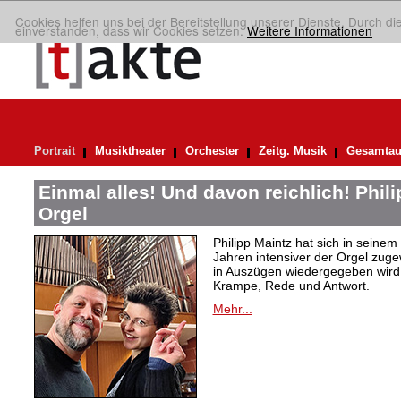
Cookies helfen uns bei der Bereitstellung unserer Dienste. Durch di
einverstanden, dass wir Cookies setzen.
Weitere Informationen
Portrait
Musiktheater
Orchester
Zeitg. Musik
Gesamtau
Einmal alles! Und davon reichlich! Phil
Orgel
Philipp Maintz hat sich in seine
Jahren intensiver der Orgel zuge
in Auszügen wiedergegeben wird,
Krampe, Rede und Antwort.
Mehr...