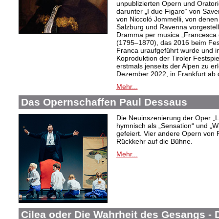
unpublizierten Opern und Oratori
darunter „I due Figaro“ von Sav
von Niccoló Jommelli, von denen
Salzburg und Ravenna vorgestellt
Dramma per musica „Francesca d
(1795–1870), das 2016 beim Festiv
Franca uraufgeführt wurde und in
Koproduktion der Tiroler Festspie
erstmals jenseits der Alpen zu er
Dezember 2022, in Frankfurt ab
Mehr...
Das Opernschaffen Paul Dessaus
Die Neuinszenierung der Oper „L
hymnisch als „Sensation“ und „W
gefeiert. Vier andere Opern von 
Rückkehr auf die Bühne.
Mehr...
Cilea oder Die Wahrheit des Gesangs -