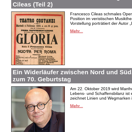
Cileas (Teil 2)
Francesco Cileas schmales Oper
Position im veristischen Musikthea
Vorstellung porträtiert der Autor „
Mehr...
Ein Widerläufer zwischen Nord und Süd
zum 70. Geburtstag
Am 22. Oktober 2019 wird Manfre
Lebens- und Schaffensbilanz ist 
zeichnet Linien und Wegmarken 
Mehr...