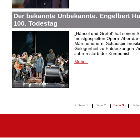
Der bekannte Unbekannte. Engelbert H
100. Todestag
„Hänsel und Gretel“ hat seinen 
meistgespielten Opern. Aber dar
Märchenopern, Schauspielmusike
Gelegenheit zu Entdeckungen. A
Jahren starb der Komponist.
Mehr...
<
Seite 1
Seite 2
Seite 3
Seite