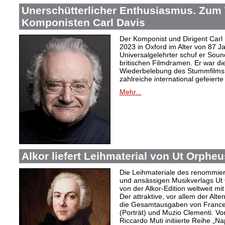
Unerschütterlicher Enthusiasmus. Zum
Komponisten Carl Davis
Der Komponist und Dirigent Carl
2023 in Oxford im Alter von 87 J
Universalgelehrter schuf er Sound
britischen Filmdramen. Er war die
Wiederbelebung des Stummfilms 
zahlreiche international gefeierte
Mehr...
Alkor liefert Leihmaterial von Ut Orphe
Die Leihmateriale des renommier
und ansässigen Musikverlags Ut 
von der Alkor-Edition weltweit mi
Der attraktive, vor allem der Al
die Gesamtausgaben von Frances
(Porträt) und Muzio Clementi. Vo
Riccardo Muti initiierte Reihe „Na