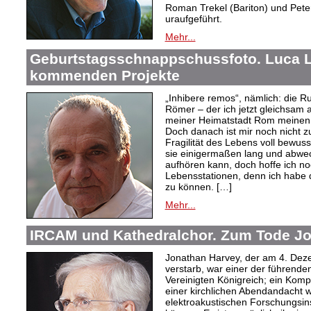
Roman Trekel (Bariton) und Pete
uraufgeführt.
Mehr...
Geburtstagsschnappschussfoto. Luca L
kommenden Projekte
„Inhibere remos“, nämlich: die Ru
Römer – der ich jetzt gleichsam 
meiner Heimatstadt Rom meinen
Doch danach ist mir noch nicht z
Fragilität des Lebens voll bewus
sie einigermaßen lang und abwe
aufhören kann, doch hoffe ich no
Lebensstationen, denn ich habe
zu können. […]
Mehr...
IRCAM und Kathedralchor. Zum Tode J
Jonathan Harvey, der am 4. Dez
verstarb, war einer der führend
Vereinigten Königreich; ein Kom
einer kirchlichen Abendandacht wi
elektroakustischen Forschungsin