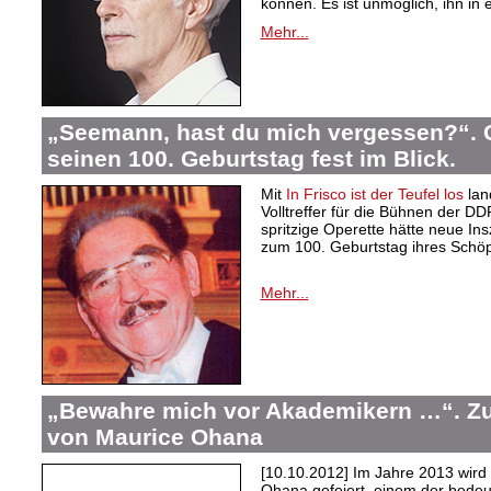
können. Es ist unmöglich, ihn in
Mehr...
„Seemann, hast du mich vergessen?“. 
seinen 100. Geburtstag fest im Blick.
Mit
In Frisco ist der Teufel los
lan
Volltreffer für die Bühnen der D
spritzige Operette hätte neue Ins
zum 100. Geburtstag ihres Schöp
Mehr...
„Bewahre mich vor Akademikern …“. Zu
von Maurice Ohana
[10.10.2012] Im Jahre 2013 wird
Ohana gefeiert, einem der bedeu