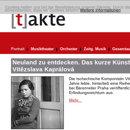
Cookies helfen uns bei der Bereitstellung unserer Dienste. Durch di
einverstanden, dass wir Cookies setzen.
Weitere Informationen
Portrait
Musiktheater
Orchester
Zeitg. Musik
Gesamtau
Neuland zu entdecken. Das kurze Künst
Vítězslava Kaprálová
Die tschechische Komponistin Vít
Jahre lebte, hinterließ eine Reih
bei Bärenreiter Praha veröffentli
Erfindungsreichtum aus.
Mehr...