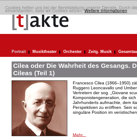
Cookies helfen uns bei der Bereitstellung unserer Dienste. Durch di
einverstanden, dass wir Cookies setzen.
Weitere Informationen
Portrait
Musiktheater
Orchester
Zeitg. Musik
Gesamtau
Cilea oder Die Wahrheit des Gesangs. 
Cileas (Teil 1)
Francesco Cilea (1866–1950) zäh
Ruggero Leoncavallo und Umbert
Vertretern der sog. „Giovane scuo
Komponistengeneration, die sich 
Jahrhunderts aufmachte, dem ita
Perspektiven zu eröffnen. Sein 
singuläre Position im veristische
Mehr...