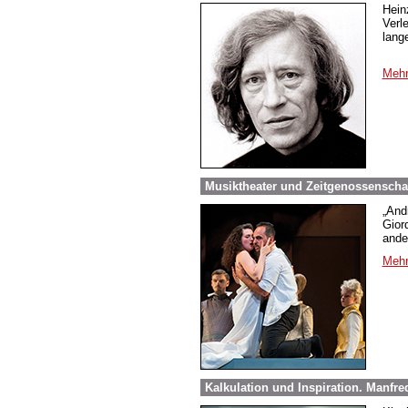
Hein
Verl
lang
Mehr
Musiktheater und Zeitgenossenscha
„And
Gior
ande
Mehr
Kalkulation und Inspiration. Manfre