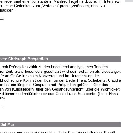
ierlieder sind eine Konstante in Manfred Trojahns Œuvre. Im Interview
 er seine Gedanken zum „Vertonen“ preis: „verändern, ohne zu
hädigen“.
...
äch: Christoph Prégardien
stoph Prégardien zählt zu den bedeutendsten lyrischen Tenören
rer Zeit. Ganz besonders geschätzt wird sein Schaffen als Liedsänger.
 feste Größe in seinen Konzerten und im Unterricht an der
khochschule Köln ist der Kosmos der Lieder Franz Schuberts. Claudia
e hat ein längeres Gespräch mit Prégardien geführt – über das
en von Kunstliedern, über den Gesangsunterricht, über die Wichtigkeit
Editionen und natürlich über das Genie Franz Schuberts. (Foto: Hans
en)
...
 Del Mar
erwendet und doch vielen unklar. „Urtext“ ist ein schillernder Begriff,