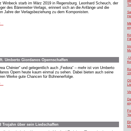
di
z Winbeck starb im März 2019 in Regensburg. Leonhard Scheuch, der
To
eger des Bärenreiter-Verlags, erinnert sich an die Anfänge und die
en Jahre der Verlagsbeziehung zu dem Komponisten.
Sa
He
...
Mi
en
Ko
Fi
Im
Ma
„U
ft. Umberto Giordanos Opernschaffen
Ko
rea Chénier“ und gelegentlich auch „Fedora“ – mehr ist von Umberto
Ku
danos Opern heute kaum einmal zu sehen. Dabei bieten auch seine
10
ren Werke gute Chancen für Bühnenerfolge.
Ob
...
Lis
Vi
Da
en
Fo
Ya
Ei
d Trojahn über sein Liedschaffen
Ma