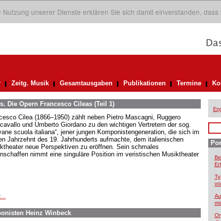
ie Nutzung unserer Dienste erklären Sie sich damit einverstanden, dass
r
Zeitg. Musik
Gesamtausgaben
Publikationen
Termine
Ko
. Die Opern Francesco Cileas (Teil 1)
Eng
cesco Cilea (1866–1950) zählt neben Pietro Mascagni, Ruggero
cavallo und Umberto Giordano zu den wichtigen Vertretern der sog.
vane scuola italiana“, jener jungen Komponistengeneration, die sich im
ten Jahrzehnt des 19. Jahrhunderts aufmachte, dem italienischen
Por
ktheater neue Perspektiven zu eröffnen. Sein schmales
nschaffen nimmt eine singuläre Position im veristischen Musiktheater
Be
Er
Ty
vo
...
Au
me
onisten Heinz Winbeck
Or