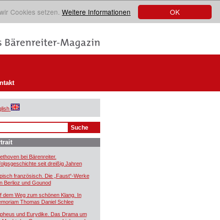
OK
 wir Cookies setzen.
Weitere Informationen
ntakt
lish
trait
ethoven bei Bärenreiter.
folgsgeschichte seit dreißig Jahren
pisch französisch. Die „Faust“-Werke
n Berlioz und Gounod
f dem Weg zum schönen Klang. In
moriam Thomas Daniel Schlee
pheus und Eurydike. Das Drama um