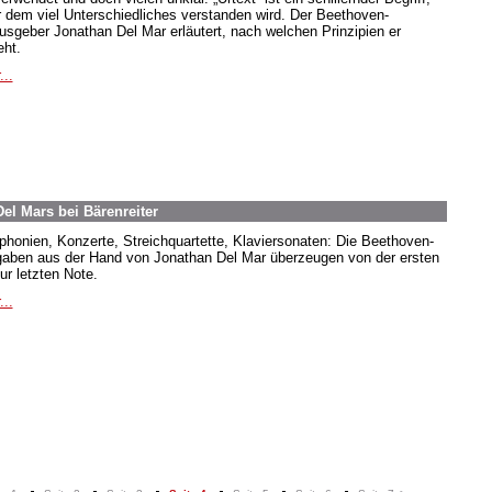
r dem viel Unterschiedliches verstanden wird. Der Beethoven-
usgeber Jonathan Del Mar erläutert, nach welchen Prinzipien er
eht.
...
el Mars bei Bärenreiter
honien, Konzerte, Streichquartette, Klaviersonaten: Die Beethoven-
aben aus der Hand von Jonathan Del Mar überzeugen von der ersten
ur letzten Note.
...