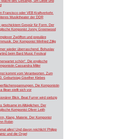
e Macht des Gesangs, um Liebe und
d
n Francisco oder VEB Kraftverkehr.
iteres Musiktheater der DDR
t geschicktem Gespür für Form. Der
glische Komponist Jonny Greenwood
mplexer Zwölfton und populäre
lmmusik. Der Komponist Winfried Zillig
mer wieder überraschend. Bohuslav
rtinů beim Bard Music Festival
nerwartet schön“. Die englische
mponistin Cassandra Miller
nst kommt vom Verantworten. Zum
0. Geburtstag Giselher Klebes
erflächenspannungen. Die Komponistin
a Illean stellt sich vor
sionärer Blick. Beat Furrer wird siebzig
s Seltsame im Alltäglichen. Der
glische Komponist Oliver Leith
rm, Klang, Materie. Der Komponist
nn Robin
nmal alles! Und davon reichlich! Philipp
intz und die Orgel