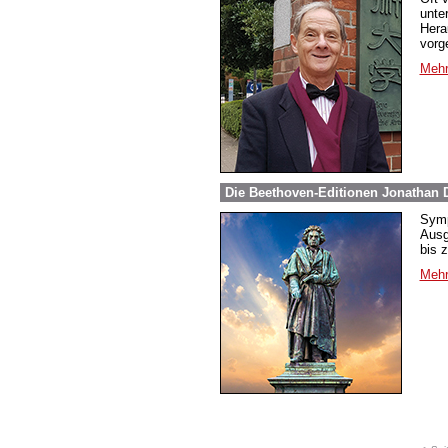
unte
Hera
vorg
Mehr
Die Beethoven-Editionen Jonathan D
Symp
Ausg
bis z
Mehr