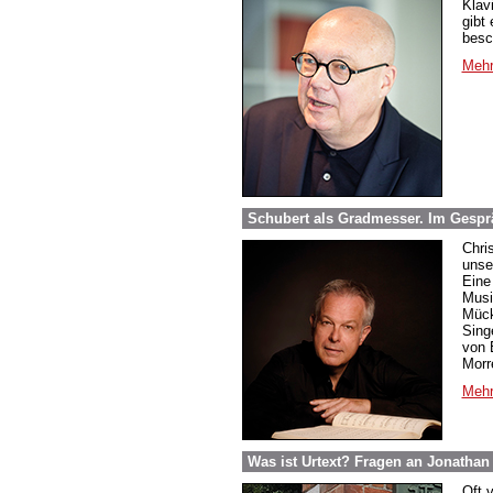
Klav
gibt
besc
Mehr
Schubert als Gradmesser. Im Gespr
Chri
unse
Eine
Musi
Mück
Sing
von 
Morr
Mehr
Was ist Urtext? Fragen an Jonathan
Oft v