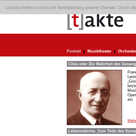
Cookies helfen uns bei der Bereitstellung unserer Dienste. Durch d
Portrait
Musiktheater
Orcheste
Cilea oder Die Wahrheit des Gesangs
Fran
Leon
„Gio
letz
Musi
Oper
ein.
Mehr
Lebensstürme. Zum Tode des Komp